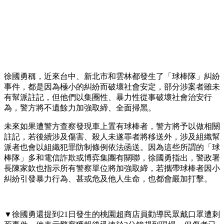
徐國勇稱，近來台中、新北市和雲林都發生了「球棒隊」糾紛
事件，都是因為極小的糾紛而破壞社會安定，部分涉案者雖未
有幫派註記，但他們以集團性、暴力性從事破壞社會治安行
為，警方將不遺餘力加強取締、全面掃黑。
未來如果遭警方查察發現車上置有球棒者，警方將予以做相關
註記，若後續涉及傷害、殺人未遂罪者將移送外，涉及組織幫
派者也會以組織犯罪防制條例依法函送。因為這些所謂的「球
棒隊」多和電信詐欺或博弈集團有關聯，徐國勇指出，警政署
長陳家欽也指示所有警察單位將加強取締，若攜帶球棒者因小
糾紛引發暴力行為、甚或危及他人生命，也都會嚴加打擊。
▼徐國勇還提到21日發生的桃園超商店員勸導民眾戴口罩遭刺