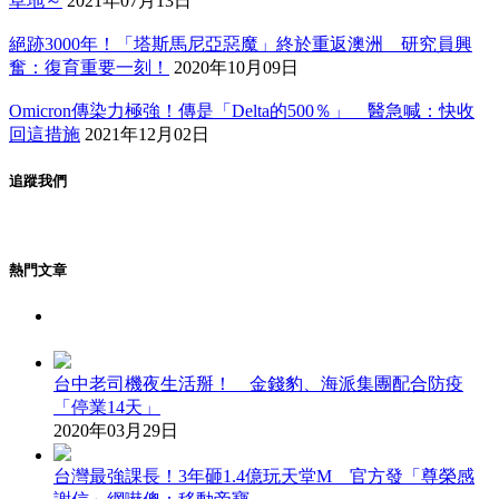
草地～
2021年07月13日
絕跡3000年！「塔斯馬尼亞惡魔」終於重返澳洲 研究員興
奮：復育重要一刻！
2020年10月09日
Omicron傳染力極強！傳是「Delta的500％」 醫急喊：快收
回這措施
2021年12月02日
追蹤我們
熱門文章
台中老司機夜生活掰！ 金錢豹、海派集團配合防疫
「停業14天」
2020年03月29日
台灣最強課長！3年砸1.4億玩天堂M 官方發「尊榮感