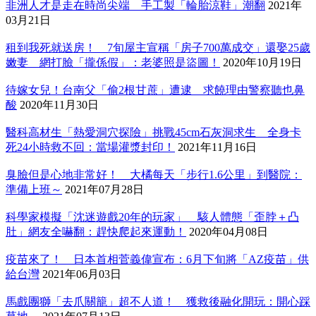
非洲人才是走在時尚尖端 手工製「輪胎涼鞋」潮翻
2021年
03月21日
租到我死就送房！ 7旬屋主宣稱「房子700萬成交」還娶25歲
嫩妻 網打臉「攏係假」：老婆照是盜圖！
2020年10月19日
待嫁女兒！台南父「偷2根甘蔗」遭逮 求饒理由警察聽也鼻
酸
2020年11月30日
醫科高材生「熱愛洞穴探險」挑戰45cm石灰洞求生 全身卡
死24小時救不回：當場灌漿封印！
2021年11月16日
臭臉但是心地非常好！ 大橘每天「步行1.6公里」到醫院：
準備上班～
2021年07月28日
科學家模擬「沈迷遊戲20年的玩家」 駭人體態「歪脖＋凸
肚」網友全嚇翻：趕快爬起來運動！
2020年04月08日
疫苗來了！ 日本首相菅義偉宣布：6月下旬將「AZ疫苗」供
給台灣
2021年06月03日
馬戲團獅「去爪關籠」超不人道！ 獲救後融化開玩：開心踩