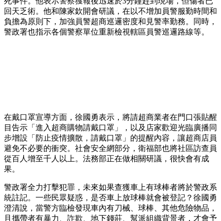
死事件。他表示警察獲報後迅速於3分鐘趕到現場，但傷者已
回天乏術。他和陳家欽開會研議，在以不增加員警服勤時間和
負擔為原則下，加強員警超商巡邏密度和見警率勤務。同時，
警政署也指示各個警察單位重新檢視轄區員警巡邏路線等。
在戴口罩宣導方面，徐國勇表示，將請超商業者在門口張貼醒
目告示「進入超商購物請戴口罩」，以及店家歡迎光臨廣播同
步增設「防止疫情擴散，請戴口罩」的提醒內容，讓超商店員
避免不必要的衝突。社會安全網部分，衛福部也將社區訪查員
從百人增至千人以上。法務部正在做相關研議，很快會有成
果。
警政署全力打擊犯罪，未來如果查獲車上有球棒者將於警政系
統註記。一些民眾疑惑，是否車上放球棒就會被登記？徐國勇
澄清說，當警方臨檢發現車內有刀械、球棒、其他危險物品，
且攜帶者有暴力、詐欺、地下錢莊、幫派組織背景者，才會予