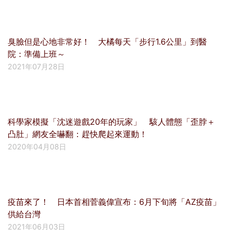
臭臉但是心地非常好！ 大橘每天「步行1.6公里」到醫
院：準備上班～
2021年07月28日
科學家模擬「沈迷遊戲20年的玩家」 駭人體態「歪脖＋
凸肚」網友全嚇翻：趕快爬起來運動！
2020年04月08日
疫苗來了！ 日本首相菅義偉宣布：6月下旬將「AZ疫苗」
供給台灣
2021年06月03日