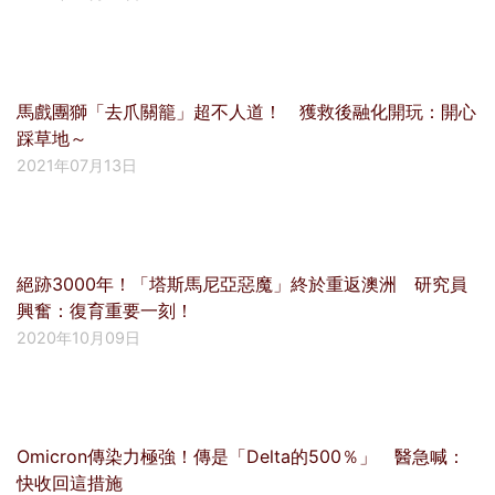
馬戲團獅「去爪關籠」超不人道！ 獲救後融化開玩：開心
踩草地～
2021年07月13日
絕跡3000年！「塔斯馬尼亞惡魔」終於重返澳洲 研究員
興奮：復育重要一刻！
2020年10月09日
Omicron傳染力極強！傳是「Delta的500％」 醫急喊：
快收回這措施