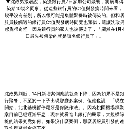
▼沈政男接著說，染疫銀行員7日參加公司聚餐，將病毒傳
染給10幾名同事。從這些銀行員的Ct值與發病時間來看，
幾乎沒有差別，所以很可能是集體聚餐時被傳染的。但和居
服員接觸過的銀行員Ct值與發病時間竟也類似，這讓沈政男
感覺很奇怪，因為銀行員的家人也被傳染了，「顯然在1月4
日最先被傳染的就是該名銀行員了」。
沈政男判斷，14日新增案例應該就會下降，因為如果不是銀
行聚餐，不至於一下子出現那麼多案例。但他也說，「現在
開始，北北基桃暫停尾牙是保險作法」。因為桃園機場群聚
案目前已經逐漸平息，現在就看進出銀行的民眾，大規模篩
檢的結果究竟如何。如果沒什麼案例，那麼居服員引發的連
珠炮群聚就會停下來。