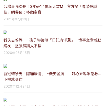
台灣最強課長！3年砸1.4億玩天堂M 官方發「尊榮感謝
信」網嚇傻：移動帝寶
2021年07月19日
我失去爸媽… 孩子聯絡簿「日記有洋蔥」 懂事文章感動
網友：堅強得讓人不捨
2020年06月15日
新冠確診男「隱瞞病情」上機突發病！ 好心乘客幫急救…
下機就身亡
2020年12月24日