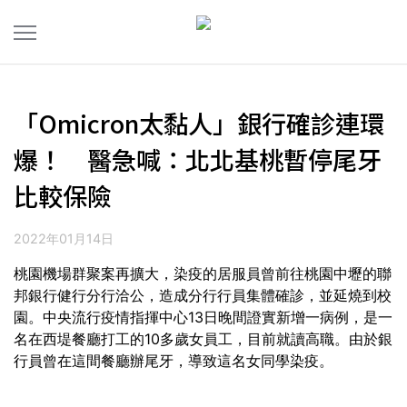
「Omicron太黏人」銀行確診連環
爆！ 醫急喊：北北基桃暫停尾牙
比較保險
2022年01月14日
桃園機場群聚案再擴大，染疫的居服員曾前往桃園中壢的聯
邦銀行健行分行洽公，造成分行行員集體確診，並延燒到校
園。中央流行疫情指揮中心13日晚間證實新增一病例，是一
名在西堤餐廳打工的10多歲女員工，目前就讀高職。由於銀
行員曾在這間餐廳辦尾牙，導致這名女同學染疫。