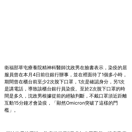
衛福部草屯療養院精神科醫師沈政男在臉書表示，染疫的居
服員曾在本月4日前往銀行辦事，並在裡面待了1個多小時，
期間曾在櫃台前至少2次脫下口罩，1次是確認身分，另1次
是講電話，導致該櫃台銀行員染疫。至於2次脫下口罩的時
間是多久，沈政男根據從前的經驗判斷，不戴口罩須近距離
互動15分鐘才會染疫，「顯然Omicron突破了這樣的門
檻」。