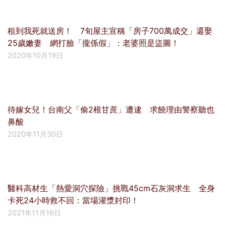
租到我死就送房！ 7旬屋主宣稱「房子700萬成交」還娶
25歲嫩妻 網打臉「攏係假」：老婆照是盜圖！
2020年10月19日
待嫁女兒！台南父「偷2根甘蔗」遭逮 求饒理由警察聽也
鼻酸
2020年11月30日
醫科高材生「熱愛洞穴探險」挑戰45cm石灰洞求生 全身
卡死24小時救不回：當場灌漿封印！
2021年11月16日