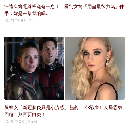
汪遭棄綁電線桿奄奄一息！ 看到女警「用盡最後力氣」伸
手：妳是來幫我的嗎…
2021年08月21日
黃蜂女「新冠肺炎只是小流感」惹議 《X戰警》女星霸氣
回嗆：別再耍白癡了！
2020年03月25日