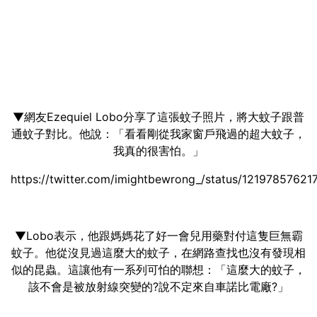
▼網友Ezequiel Lobo分享了這張蚊子照片，將大蚊子跟普
通蚊子對比。他說：「看看剛從我家窗戶飛過的超大蚊子，
我真的很害怕。」
https://twitter.com/imightbewrong_/status/1219785762
▼Lobo表示，他跟媽媽花了好一會兒用藥對付這隻巨無霸
蚊子。他從沒見過這麼大的蚊子，在網路查找也沒有發現相
似的昆蟲。這讓他有一系列可怕的聯想：「這麼大的蚊子，
該不會是被放射線突變的?說不定來自車諾比電廠?」