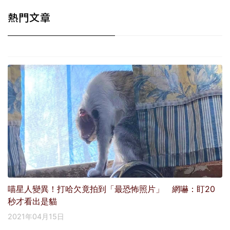
熱門文章
喵星人變異！打哈欠竟拍到「最恐怖照片」 網嚇：盯20
秒才看出是貓
2021年04月15日