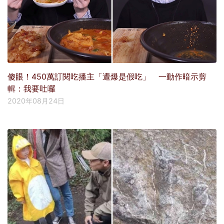
傻眼！450萬訂閱吃播主「遭爆是假吃」 一動作暗示剪
輯：我要吐囉
2020年08月24日