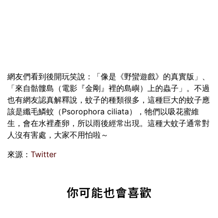
網友們看到後開玩笑說：「像是《野蠻遊戲》的真實版」、
「來自骷髏島（電影『金剛』裡的島嶼）上的蟲子」。不過
也有網友認真解釋說，蚊子的種類很多，這種巨大的蚊子應
該是纖毛鱗蚊（Psorophora ciliata），牠們以吸花蜜維
生，會在水裡產卵，所以雨後經常出現。這種大蚊子通常對
人沒有害處，大家不用怕啦～
來源：
Twitter
你可能也會喜歡