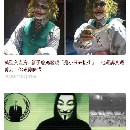
萬聖入產房…新手爸媽發現「是小丑來接生」 他還認真遞
剪刀：你來剪臍帶
2020年10月31日