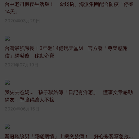
台中老司機夜生活掰！ 金錢豹、海派集團配合防疫「停業
14天」
2020年03月29日
台灣最強課長！3年砸1.4億玩天堂M 官方發「尊榮感謝
信」網嚇傻：移動帝寶
2021年07月19日
我失去爸媽… 孩子聯絡簿「日記有洋蔥」 懂事文章感動
網友：堅強得讓人不捨
2020年06月15日
新冠確診男「隱瞞病情」上機突發病！ 好心乘客幫急救…