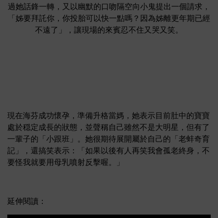
過她話鋒一轉，又以幽默的口吻隔空向小鬼提出一個請求，
「姊要拜託你，你投胎可以快一點嗎？因為姊離更年期已經
不遠了」，讓現場的來賓忍不住又哭又笑。
現在海芬成功懷孕，準備升格當媽，她表示目前肚中的寶寶
處於穏定成長的狀態，並聲稱自己雖然不是大明星，但有了
一輩子的「小跟班」。她很期待展開屬於自己的「老蚌奇育
記」，還搞笑表示：「如果以後有人再笑我會孤老終身，不
要怪我就要用母乳噴射反擊喔。」
延伸閱讀：