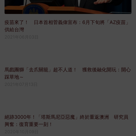
疫苗來了！ 日本首相菅義偉宣布：6月下旬將「AZ疫苗」
供給台灣
2021年06月03日
馬戲團獅「去爪關籠」超不人道！ 獲救後融化開玩：開心
踩草地～
2021年07月13日
絕跡3000年！「塔斯馬尼亞惡魔」終於重返澳洲 研究員
興奮：復育重要一刻！
2020年10月09日