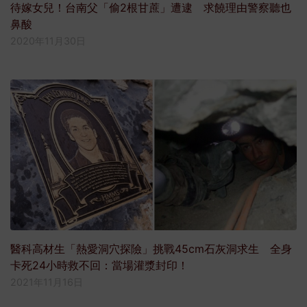
待嫁女兒！台南父「偷2根甘蔗」遭逮 求饒理由警察聽也
鼻酸
2020年11月30日
醫科高材生「熱愛洞穴探險」挑戰45cm石灰洞求生 全身
卡死24小時救不回：當場灌漿封印！
2021年11月16日