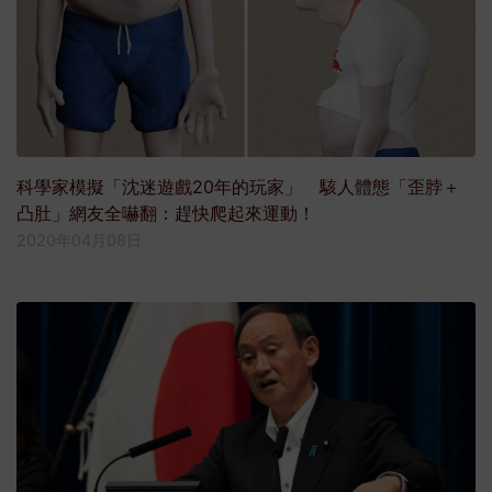
科學家模擬「沈迷遊戲20年的玩家」 駭人體態「歪脖＋
凸肚」網友全嚇翻：趕快爬起來運動！
2020年04月08日