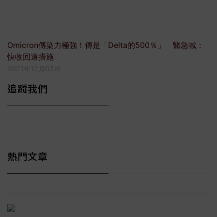
Omicron傳染力極強！傳是「Delta的500％」 醫急喊：
快收回這措施
2021年12月02日
追蹤我們
熱門文章