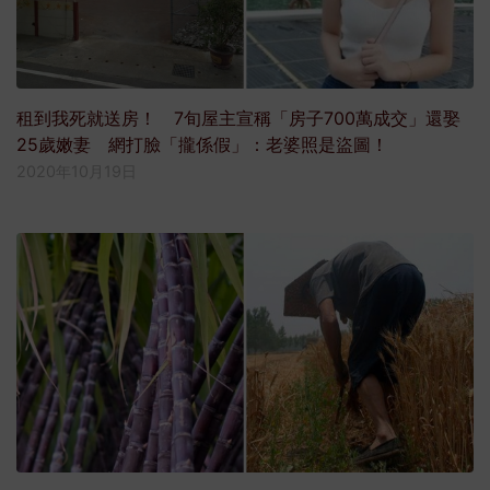
租到我死就送房！ 7旬屋主宣稱「房子700萬成交」還娶
25歲嫩妻 網打臉「攏係假」：老婆照是盜圖！
2020年10月19日