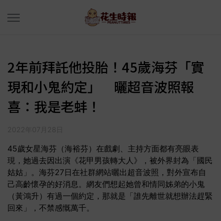
2年前拜託他投胎！45歲海芬「實
現和小鬼約定」 曬超音波照報
喜：我是老蚌！
2022年07月28日
45歲女星海芬（海裕芬）在戲劇、主持方面都有亮眼表
現，她過去因出演《花甲男孩轉大人》，被外界封為「國民
姑姑」。海芬27日在社群網站曬出超音波照，對外宣布自
己高齡懷孕的好消息。網友們想起她曾和情同姊弟的小鬼
（黃鴻升）有過一個約定，那就是「誰先離世就想辦法趕緊
回來」，不禁感慨萬千。