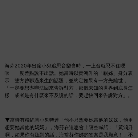
海芬2020年出席小鬼追思音樂會時，一上台就忍不住哽
咽，一度差點說不出話。她當時以黃鴻升的「親姊」身分表
示，雙方曾聊過來生的話題，並約定如果有一方先離世，
「一定要想盡辦法回來告訴對方，那個未知的世界到底長怎
樣，或者是有什麼來不及說的話，要趕快回來告訴對方」。
▼當時有粉絲替小鬼轉達「他不只想要她當他的姊姊，他更
想要她當他的媽媽」，海芬在追思會上隔空喊話：「黃鴻升
啊，如果你有聽到的話，海裕芬你姊的答案是我願意！」不