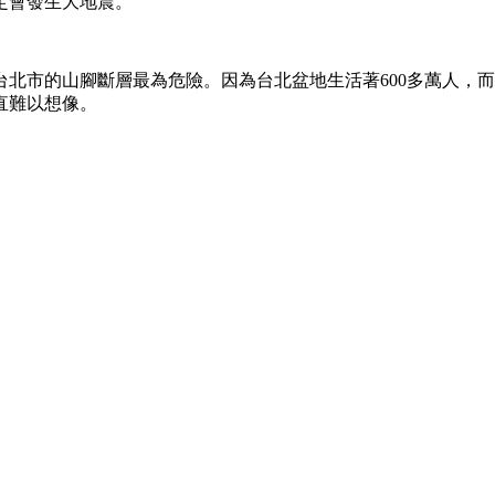
定會發生大地震。
台北市的山腳斷層最為危險。因為台北盆地生活著600多萬人，
直難以想像。