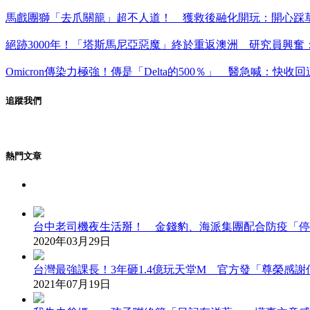
馬戲團獅「去爪關籠」超不人道！ 獲救後融化開玩：開心踩
絕跡3000年！「塔斯馬尼亞惡魔」終於重返澳洲 研究員興奮
Omicron傳染力極強！傳是「Delta的500％」 醫急喊：快收
追蹤我們
熱門文章
台中老司機夜生活掰！ 金錢豹、海派集團配合防疫「停
2020年03月29日
台灣最強課長！3年砸1.4億玩天堂M 官方發「尊榮感
2021年07月19日