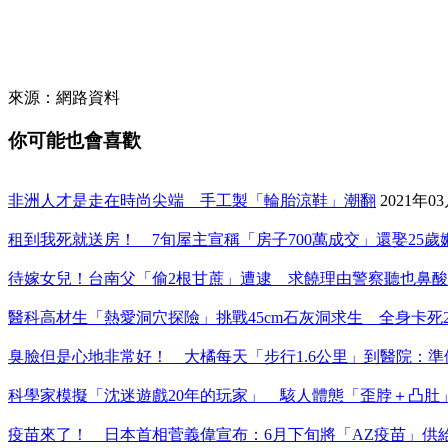
來源：網路資料
你可能也會喜歡
非洲人才是走在時尚尖端 手工製「輪胎涼鞋」潮翻
2021年0
租到我死就送房！ 7旬屋主宣稱「房子700萬成交」還娶25
待嫁女兒！台南父「偷2根甘蔗」遭逮 求饒理由警察聽也鼻酸
醫科高材生「熱愛洞穴探險」挑戰45cm石灰洞求生 全身卡死
臭臉但是心地非常好！ 大橘每天「步行1.6公里」到醫院：準
科學家模擬「沈迷遊戲20年的玩家」 駭人體態「歪脖＋凸肚
疫苗來了！ 日本首相菅義偉宣布：6月下旬將「AZ疫苗」供