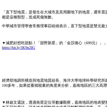
「直下型地震」是發生在大城市及其周圍地下的地震，通常震源比
都是這種類型，造成死傷無數。
中華城市管理學會常務理事莊睦雄表示，直下型地震是雙北最
▼減肥好想吃甜點！「甜野新星」的「金莎捲心（699元）」
https://bit.ly/3K9p2IG
經濟部地調所構造與地震地質組長、海洋大學地球科學研究所副
100多年，如果從蓄積能量的角度來分析，嘉南地區的三大高
▼林啟文還說，透過衛星定位等數據觀察，嘉南地區的地表變