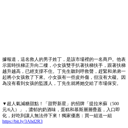
據報道，這名救人的男子姓丁，是該市場裡的一名商戶。他表
示當時扶梯正升向二樓，小女孩雙手扒著扶梯扶手，跟著扶梯
越升越高，已經支撐不住。丁先生聽到呼救聲，趕緊和弟弟一
起將小女孩救了下來。小女孩有一些皮外傷，但沒有大礙。因
為沒有看到女孩的監護人，丁先生就將她交給了市場保安。
▼超人氣減糖甜點！「甜野新星」的招牌「提拉米蘇（500
元/6入）」，濃郁的奶酒味，蛋糕和慕斯層層疊蓋，入口即
化，好吃到讓人無法停下來！獨家優惠：買一組送一組
https://bit.ly/3Ahd2R3