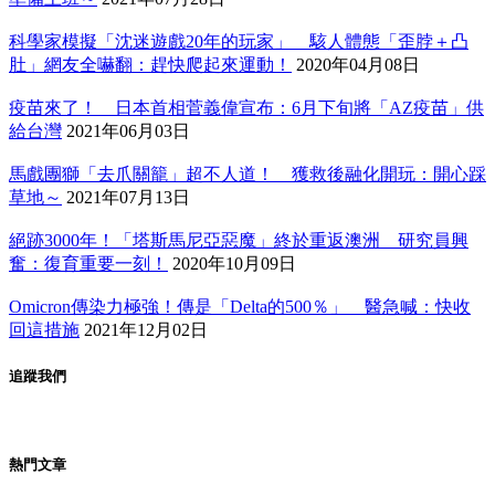
科學家模擬「沈迷遊戲20年的玩家」 駭人體態「歪脖＋凸
肚」網友全嚇翻：趕快爬起來運動！
2020年04月08日
疫苗來了！ 日本首相菅義偉宣布：6月下旬將「AZ疫苗」供
給台灣
2021年06月03日
馬戲團獅「去爪關籠」超不人道！ 獲救後融化開玩：開心踩
草地～
2021年07月13日
絕跡3000年！「塔斯馬尼亞惡魔」終於重返澳洲 研究員興
奮：復育重要一刻！
2020年10月09日
Omicron傳染力極強！傳是「Delta的500％」 醫急喊：快收
回這措施
2021年12月02日
追蹤我們
熱門文章