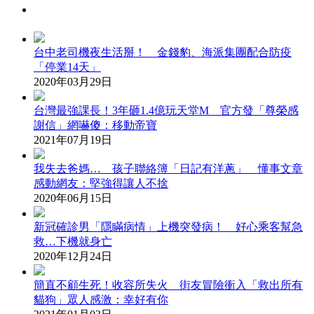
台中老司機夜生活掰！ 金錢豹、海派集團配合防疫
「停業14天」
2020年03月29日
台灣最強課長！3年砸1.4億玩天堂M 官方發「尊榮感
謝信」網嚇傻：移動帝寶
2021年07月19日
我失去爸媽… 孩子聯絡簿「日記有洋蔥」 懂事文章
感動網友：堅強得讓人不捨
2020年06月15日
新冠確診男「隱瞞病情」上機突發病！ 好心乘客幫急
救…下機就身亡
2020年12月24日
簡直不顧生死！收容所失火 街友冒險衝入「救出所有
貓狗」眾人感激：幸好有你