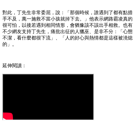
對此，丁先生非常委屈，說：「那個時候，誰遇到了都有點措
手不及，萬一施救不當小孩就掉下去。」他表示網路霸凌真的
很可怕，以後若遇到相同情形，會猶豫該不該出手相救。也有
不少網友支持丁先生，痛批出征的人獵巫、是非不分：「心態
不潔，看什麼都很下流」、「人的好心與熱情都是這樣被澆熄
的」。
延伸閱讀：