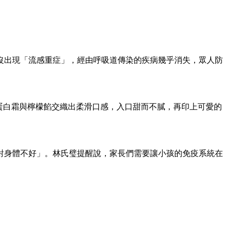
乎沒出現「流感重症」，經由呼吸道傳染的疾病幾乎消失，眾人防
脆塔皮，蛋白霜與檸檬餡交織出柔滑口感，入口甜而不膩，再印上可愛的
對身體不好」。林氏璧提醒說，家長們需要讓小孩的免疫系統在