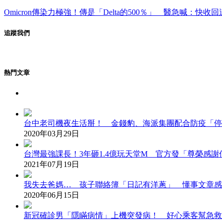
Omicron傳染力極強！傳是「Delta的500％」 醫急喊：快收
追蹤我們
熱門文章
台中老司機夜生活掰！ 金錢豹、海派集團配合防疫「停
2020年03月29日
台灣最強課長！3年砸1.4億玩天堂M 官方發「尊榮感
2021年07月19日
我失去爸媽… 孩子聯絡簿「日記有洋蔥」 懂事文章感
2020年06月15日
新冠確診男「隱瞞病情」上機突發病！ 好心乘客幫急救