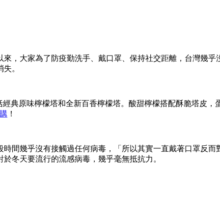
年以來，大家為了防疫勤洗手、戴口罩、保持社交距離，台灣幾
消失。
itty檸檬塔」包括經典原味檸檬塔和全新百香檸檬塔。酸甜檸檬搭配酥
購
！
這段時間幾乎沒有接觸過任何病毒，「所以其實一直戴著口罩反而
對於冬天要流行的流感病毒，幾乎毫無抵抗力。