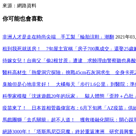
來源：網路資料
你可能也會喜歡
非洲人才是走在時尚尖端 手工製「輪胎涼鞋」潮翻
2021年0
租到我死就送房！ 7旬屋主宣稱「房子700萬成交」還娶25
待嫁女兒！台南父「偷2根甘蔗」遭逮 求饒理由警察聽也鼻酸
醫科高材生「熱愛洞穴探險」挑戰45cm石灰洞求生 全身卡死
臭臉但是心地非常好！ 大橘每天「步行1.6公里」到醫院：準
科學家模擬「沈迷遊戲20年的玩家」 駭人體態「歪脖＋凸肚
疫苗來了！ 日本首相菅義偉宣布：6月下旬將「AZ疫苗」供
馬戲團獅「去爪關籠」超不人道！ 獲救後融化開玩：開心踩
絕跡3000年！「塔斯馬尼亞惡魔」終於重返澳洲 研究員興奮