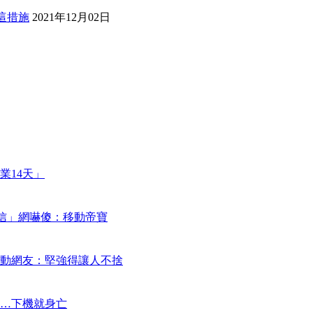
回這措施
2021年12月02日
業14天」
謝信」網嚇傻：移動帝寶
動網友：堅強得讓人不捨
…下機就身亡