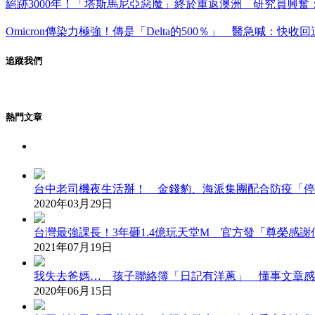
絕跡3000年！「塔斯馬尼亞惡魔」終於重返澳洲 研究員興奮
Omicron傳染力極強！傳是「Delta的500％」 醫急喊：快收
追蹤我們
熱門文章
台中老司機夜生活掰！ 金錢豹、海派集團配合防疫「停
2020年03月29日
台灣最強課長！3年砸1.4億玩天堂M 官方發「尊榮感
2021年07月19日
我失去爸媽… 孩子聯絡簿「日記有洋蔥」 懂事文章感
2020年06月15日