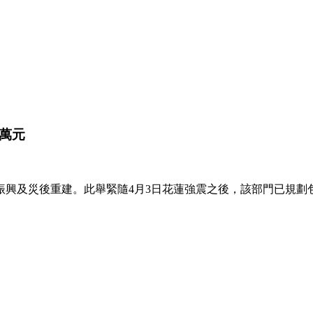
萬元
振興及災後重建。此舉緊隨4月3日花蓮強震之後，該部門已規劃