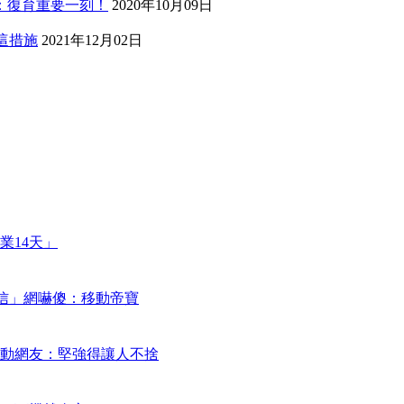
：復育重要一刻！
2020年10月09日
回這措施
2021年12月02日
業14天」
謝信」網嚇傻：移動帝寶
動網友：堅強得讓人不捨