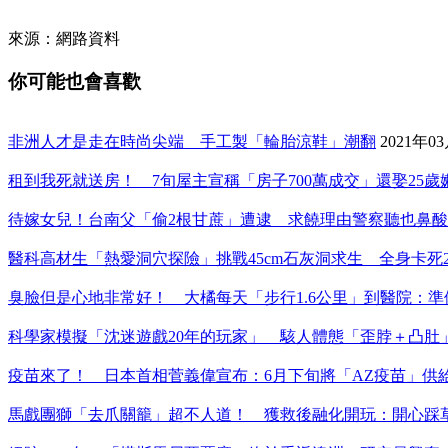
來源：網路資料
你可能也會喜歡
非洲人才是走在時尚尖端 手工製「輪胎涼鞋」潮翻
2021年0
租到我死就送房！ 7旬屋主宣稱「房子700萬成交」還娶25
待嫁女兒！台南父「偷2根甘蔗」遭逮 求饒理由警察聽也鼻酸
醫科高材生「熱愛洞穴探險」挑戰45cm石灰洞求生 全身卡死
臭臉但是心地非常好！ 大橘每天「步行1.6公里」到醫院：準
科學家模擬「沈迷遊戲20年的玩家」 駭人體態「歪脖＋凸肚
疫苗來了！ 日本首相菅義偉宣布：6月下旬將「AZ疫苗」供
馬戲團獅「去爪關籠」超不人道！ 獲救後融化開玩：開心踩