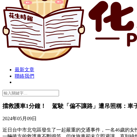
最新文章
聯絡我們
擋救護車1分鐘！ 駕駛「偏不讓路」遭吊照稱：車
2024年05月09日
近日台中市北屯區發生了一起嚴重的交通事件，一名46歲的
一輛後方的救護車不斷鳴笛，但休旅車卻未立即避讓，直到綠