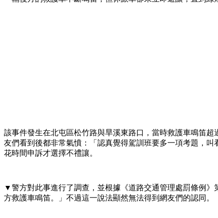
該事件發生在北屯區松竹路與旱溪東路口，當時救護車鳴笛超過
友們看到後都非常氣憤：「認真覺得駕訓班要多一項考題，叫
花時間申訴才選擇不禮讓。
▼警方對此事進行了調查，並根據《道路交通管理處罰條例》第
方救護車鳴笛。」不過這一說法顯然無法得到網友們的認同。