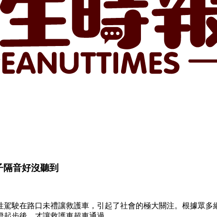
子隔音好沒聽到
女性駕駛在路口未禮讓救護車，引起了社會的極大關注。根據眾多
燈起步後，才讓救護車超車通過。