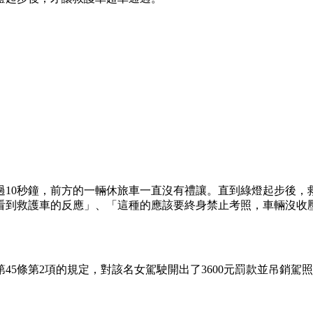
10秒鐘，前方的一輛休旅車一直沒有禮讓。直到綠燈起步後，
看到救護車的反應」、「這種的應該要終身禁止考照，車輛沒收
45條第2項的規定，對該名女駕駛開出了3600元罰款並吊銷