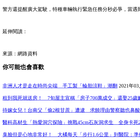
警方還提醒廣大駕駛，特種車輛執行緊急任務分秒必爭，當遇
延伸閱讀：
來源：網路資料
你可能也會喜歡
非洲人才是走在時尚尖端 手工製「輪胎涼鞋」潮翻
2021年0
租到我死就送房！ 7旬屋主宣稱「房子700萬成交」還娶25
待嫁女兒！台南父「偷2根甘蔗」遭逮 求饒理由警察聽也鼻酸
醫科高材生「熱愛洞穴探險」挑戰45cm石灰洞求生 全身卡死
臭臉但是心地非常好！ 大橘每天「步行1.6公里」到醫院：準