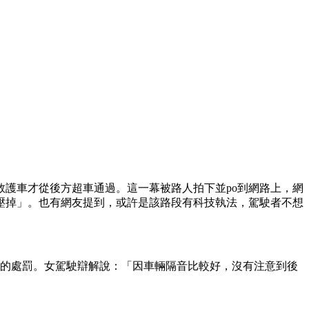
救護車才從後方超車通過。這一幕被路人拍下並po到網路上，網
壓掉」。也有網友提到，或許是該路段有科技執法，駕駛者不想
駕照的處罰。女駕駛辯解說：「因車輛隔音比較好，沒有注意到後