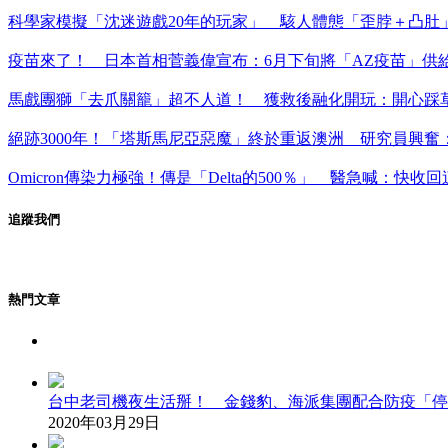
科學家模擬「沈迷遊戲20年的玩家」 駭人體態「歪脖＋凸肚
疫苗來了！ 日本首相菅義偉宣布：6月下旬將「AZ疫苗」供
馬戲團獅「去爪關籠」超不人道！ 獲救後融化開玩：開心踩
絕跡3000年！「塔斯馬尼亞惡魔」終於重返澳洲 研究員興奮
Omicron傳染力極強！傳是「Delta的500％」 醫急喊：快收
追蹤我們
熱門文章
台中老司機夜生活掰！ 金錢豹、海派集團配合防疫「停
2020年03月29日