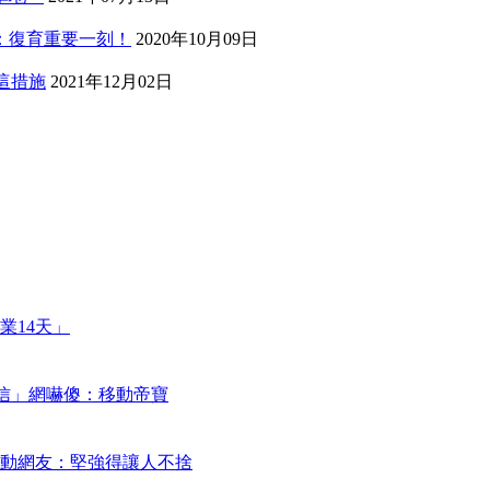
：復育重要一刻！
2020年10月09日
回這措施
2021年12月02日
業14天」
謝信」網嚇傻：移動帝寶
動網友：堅強得讓人不捨