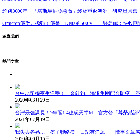
絕跡3000年！「塔斯馬尼亞惡魔」終於重返澳洲 研究員興奮
Omicron傳染力極強！傳是「Delta的500％」 醫急喊：快收
追蹤我們
熱門文章
台中老司機夜生活掰！ 金錢豹、海派集團配合防疫「停
2020年03月29日
台灣最強課長！3年砸1.4億玩天堂M 官方發「尊榮感
2021年07月19日
我失去爸媽… 孩子聯絡簿「日記有洋蔥」 懂事文章感
2020年06月15日