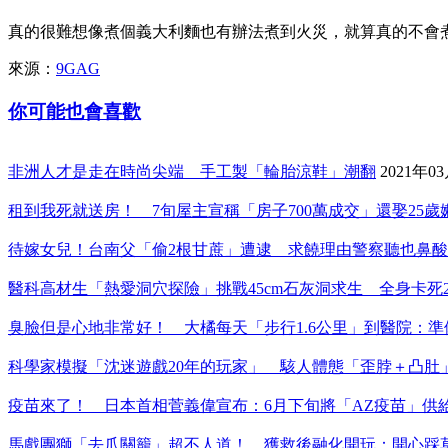
真的很難想像煮個義大利麵也有辦法煮到火災，就算真的不會
來源：
9GAG
你可能也會喜歡
非洲人才是走在時尚尖端 手工製「輪胎涼鞋」潮翻
2021年0
租到我死就送房！ 7旬屋主宣稱「房子700萬成交」還娶25
待嫁女兒！台南父「偷2根甘蔗」遭逮 求饒理由警察聽也鼻酸
醫科高材生「熱愛洞穴探險」挑戰45cm石灰洞求生 全身卡死
臭臉但是心地非常好！ 大橘每天「步行1.6公里」到醫院：準
科學家模擬「沈迷遊戲20年的玩家」 駭人體態「歪脖＋凸肚
疫苗來了！ 日本首相菅義偉宣布：6月下旬將「AZ疫苗」供
馬戲團獅「去爪關籠」超不人道！ 獲救後融化開玩：開心踩