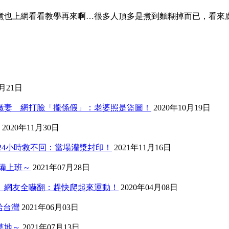
煮也上網看看教學再來啊…很多人頂多是煮到麵糊掉而已，看來
3月21日
歲嫩妻 網打臉「攏係假」：老婆照是盜圖！
2020年10月19日
2020年11月30日
24小時救不回：當場灌漿封印！
2021年11月16日
備上班～
2021年07月28日
」網友全嚇翻：趕快爬起來運動！
2020年04月08日
給台灣
2021年06月03日
草地～
2021年07月13日