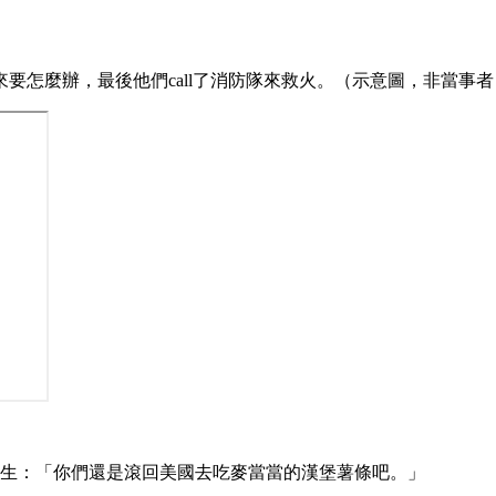
要怎麼辦，最後他們call了消防隊來救火。（示意圖，非當事者
換生：「你們還是滾回美國去吃麥當當的漢堡薯條吧。」