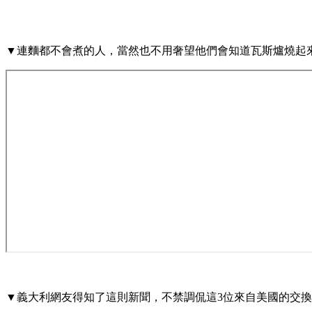
▼連麵都不會煮的人，當然也不用奢望他們會知道瓦斯爐燒起來
▼義大利網友得知了這則新聞，不禁調侃這3位來自美國的交