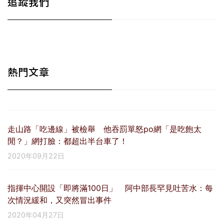
追蹤我們
熱門文章
走山路「吃邊線」被檢舉 他吞罰單怒po網「是吃飽太
閒？」網打臉：都超出半台車了！
2020年09月22日
指揮中心開設「即將滿100日」 阿中部長罕見吐苦水：每
次情況緩和，又突然冒出事件
2020年04月27日