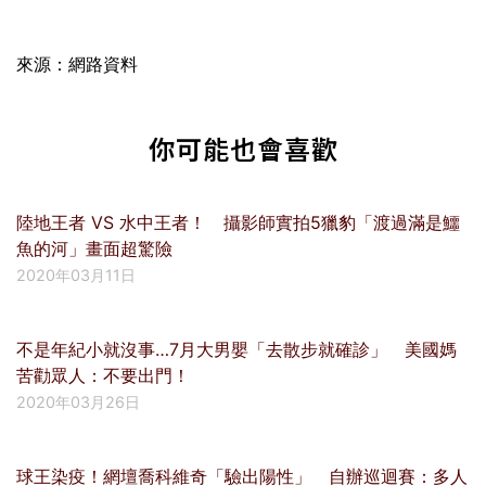
來源：網路資料
你可能也會喜歡
陸地王者 VS 水中王者！ 攝影師實拍5獵豹「渡過滿是鱷
魚的河」畫面超驚險
2020年03月11日
不是年紀小就沒事…7月大男嬰「去散步就確診」 美國媽
苦勸眾人：不要出門！
2020年03月26日
球王染疫！網壇喬科維奇「驗出陽性」 自辦巡迴賽：多人