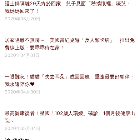
護士媽隔離29天終於回家 兒子見面「秒撲懷裡」嚎哭：
我媽媽回來了！
2020年03月20日
居家隔離不無聊～ 美國當紅桌遊「反人類卡牌」 推出免
費線上版：要乖乖待在家！
2020年04月01日
一眼難忘！貓貓「失去耳朵」成圓圓臉 重逢最要好夥伴：
我永遠陪你❤
2020年04月30日
最高齡康復者！星國「102歲人瑞嬤」確診 1個月後健康出
院～
2020年05月04日