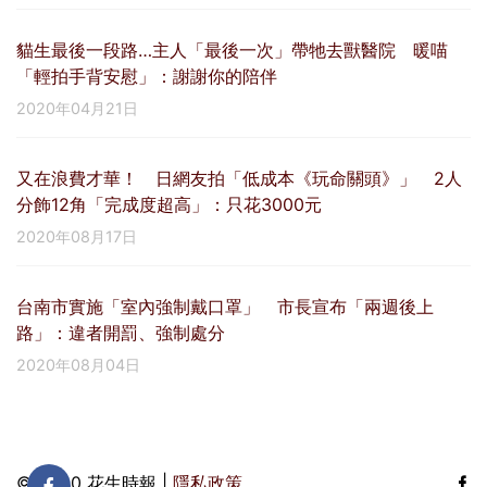
貓生最後一段路…主人「最後一次」帶牠去獸醫院 暖喵
「輕拍手背安慰」：謝謝你的陪伴
2020年04月21日
又在浪費才華！ 日網友拍「低成本《玩命關頭》」 2人
分飾12角「完成度超高」：只花3000元
2020年08月17日
台南市實施「室內強制戴口罩」 市長宣布「兩週後上
路」：違者開罰、強制處分
2020年08月04日
© 2020 花生時報 |
隱私政策