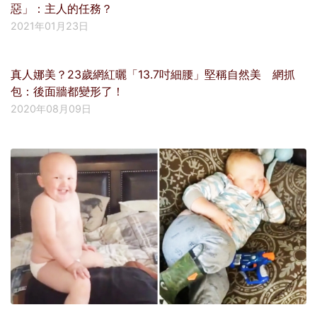
惡」：主人的任務？
2021年01月23日
真人娜美？23歲網紅曬「13.7吋細腰」堅稱自然美 網抓
包：後面牆都變形了！
2020年08月09日