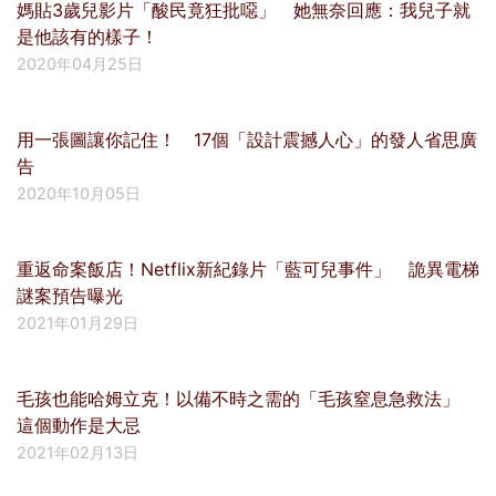
媽貼3歲兒影片「酸民竟狂批噁」 她無奈回應：我兒子就
是他該有的樣子！
2020年04月25日
用一張圖讓你記住！ 17個「設計震撼人心」的發人省思廣
告
2020年10月05日
重返命案飯店！Netflix新紀錄片「藍可兒事件」 詭異電梯
謎案預告曝光
2021年01月29日
毛孩也能哈姆立克！以備不時之需的「毛孩窒息急救法」
這個動作是大忌
2021年02月13日