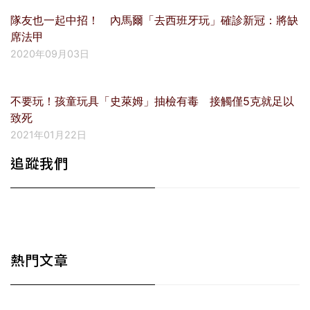
隊友也一起中招！ 內馬爾「去西班牙玩」確診新冠：將缺
席法甲
2020年09月03日
不要玩！孩童玩具「史萊姆」抽檢有毒 接觸僅5克就足以
致死
2021年01月22日
追蹤我們
熱門文章