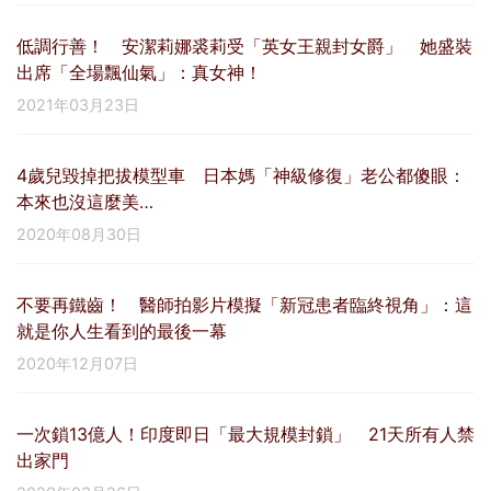
低調行善！ 安潔莉娜裘莉受「英女王親封女爵」 她盛裝
出席「全場飄仙氣」：真女神！
2021年03月23日
4歲兒毀掉把拔模型車 日本媽「神級修復」老公都傻眼：
本來也沒這麼美…
2020年08月30日
不要再鐵齒！ 醫師拍影片模擬「新冠患者臨終視角」：這
就是你人生看到的最後一幕
2020年12月07日
一次鎖13億人！印度即日「最大規模封鎖」 21天所有人禁
出家門