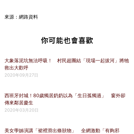
來源：網路資料
你可能也會喜歡
大象落泥坑無法呼吸！ 村民超團結「現場一起拔河」將牠
救出大歡呼
2020年09月27日
西班牙封城！80歲獨居奶奶以為「生日孤獨過」 窗外卻
傳來鄰居慶生
2020年03月20日
美女學姊演講「裙裡滑出條狀物」 全網激動「有夠邪