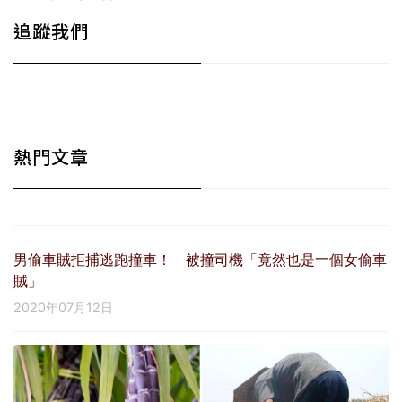
追蹤我們
熱門文章
男偷車賊拒捕逃跑撞車！ 被撞司機「竟然也是一個女偷車
賊」
2020年07月12日