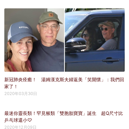
新冠肺炎痊癒！ 湯姆漢克斯夫婦返美「笑開懷」：我們回
家了！
2020年03月30日
最迷你靈長類！罕見猴類「雙胞胎寶寶」誕生 超Q尺寸比
乒乓球還小♡
2020年12月09日