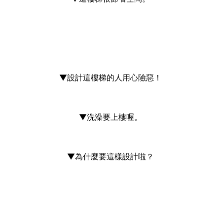
▼設計這樓梯的人用心險惡！
▼洗澡要上樓喔。
▼為什麼要這樣設計啦？