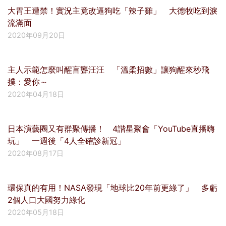
大胃王遭禁！實況主竟改逼狗吃「辣子雞」 大德牧吃到淚
流滿面
2020年09月20日
主人示範怎麼叫醒盲聾汪汪 「溫柔招數」讓狗醒來秒飛
撲：愛你～
2020年04月18日
日本演藝圈又有群聚傳播！ 4諧星聚會「YouTube直播嗨
玩」 一週後「4人全確診新冠」
2020年08月17日
環保真的有用！NASA發現「地球比20年前更綠了」 多虧
2個人口大國努力綠化
2020年05月18日