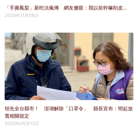
「手撕鳳梨」新吃法瘋傳 網友傻眼：我以前幹嘛削皮…
2020年11月08日
領先全台縣市！ 澎湖解除「口罩令」 縣長宣布：明起放
寬相關規定
2020年05月12日