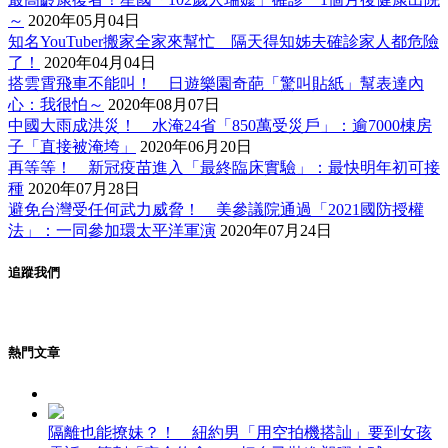
～
2020年05月04日
知名YouTuber搬家全家來幫忙 隔天得知姊夫確診家人都危險
了！
2020年04月04日
搭雲霄飛車不能叫！ 日遊樂園奇葩「驚叫貼紙」幫表達內
心：我很怕～
2020年08月07日
中國大雨成洪災！ 水淹24省「850萬受災戶」：逾7000棟房
子「直接被淹垮」
2020年06月20日
再等等！ 新冠疫苗進入「最終臨床實驗」：最快明年初可接
種
2020年07月28日
避免台灣受任何武力威脅！ 美參議院通過「2021國防授權
法」：一同參加環太平洋軍演
2020年07月24日
追蹤我們
熱門文章
隔離也能撩妹？！ 紐約男「用空拍機搭訕」要到女孩