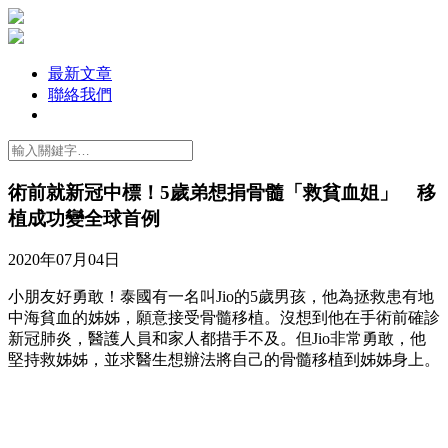
最新文章
聯絡我們
術前就新冠中標！5歲弟想捐骨髓「救貧血姐」 移
植成功變全球首例
2020年07月04日
小朋友好勇敢！泰國有一名叫Jio的5歲男孩，他為拯救患有地
中海貧血的姊姊，願意接受骨髓移植。沒想到他在手術前確診
新冠肺炎，醫護人員和家人都措手不及。但Jio非常勇敢，他
堅持救姊姊，並求醫生想辦法將自己的骨髓移植到姊姊身上。