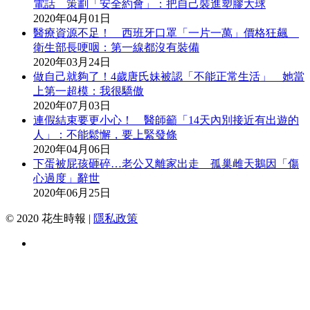
電話 策劃「安全約會」：把自己裝進塑膠大球
2020年04月01日
醫療資源不足！ 西班牙口罩「一片一萬」價格狂飆
衛生部長哽咽：第一線都沒有裝備
2020年03月24日
做自己就夠了！4歲唐氏妹被認「不能正常生活」 她當
上第一超模：我很驕傲
2020年07月03日
連假結束要更小心！ 醫師籲「14天內別接近有出遊的
人」：不能鬆懈，要上緊發條
2020年04月06日
下蛋被屁孩砸碎…老公又離家出走 孤巢雌天鵝因「傷
心過度」辭世
2020年06月25日
© 2020 花生時報 |
隱私政策