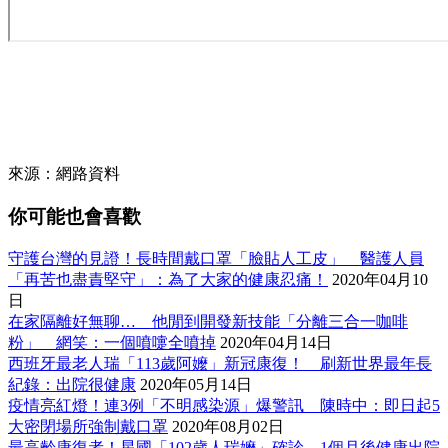
來源：網路資料
你可能也會喜歡
守護台灣的見證！長時間戴口罩「臉貼人工皮」 醫護人員
「再苦也盡責堅守」：為了大家的健康忍痛！
2020年04月10
日
在家隔離好無聊… 他閒到開發新技能「分離三合一咖啡
粉」 網笑：一個噴嚏全噴掉
2020年04月14日
西班牙最老人瑞「113歲阿嬤」新冠康復！ 刷新世界最年長
紀錄：出院很健康
2020年05月14日
疫情亮紅燈！連3例「不明感染源」爆警訊 陳時中：即日起5
大密閉場所強制戴口罩
2020年08月02日
最高齡康復者！星國「102歲人瑞嬤」確診 1個月後健康出院