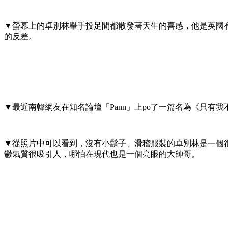
▼螢幕上的卓別林舉手投足間都散發著天生的喜感，他是英國
的反差。
▼最近南韓網友在知名論壇「Pann」上po了一篇名為《只
▼從照片中可以看到，沒有小鬍子、滑稽服裝的卓別林是一個
鬱氣質很吸引人，哪怕在現代也是一個亮眼的大帥哥。