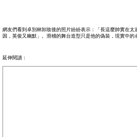
網友們看到卓別林卸妝後的照片紛紛表示：「長這麼帥實在太
因，英俊又幽默」。滑稽的舞台造型只是他的偽裝，現實中的
延伸閱讀：