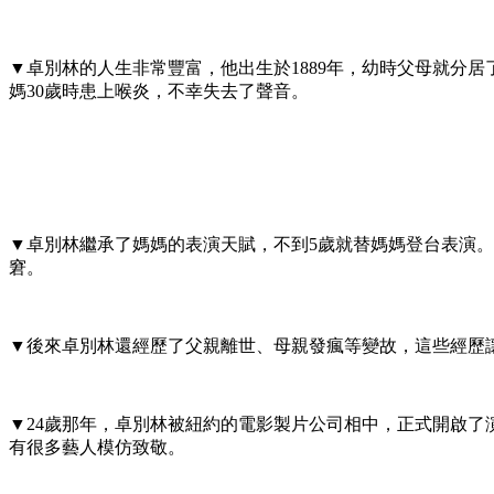
▼卓別林的人生非常豐富，他出生於1889年，幼時父母就分
媽30歲時患上喉炎，不幸失去了聲音。
▼卓別林繼承了媽媽的表演天賦，不到5歲就替媽媽登台表演
窘。
▼後來卓別林還經歷了父親離世、母親發瘋等變故，這些經歷
▼24歲那年，卓別林被紐約的電影製片公司相中，正式開啟
有很多藝人模仿致敬。