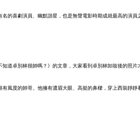
有名的喜劇演員、幽默諧星，也是無聲電影時期成就最高的演員
有我不知道卓別林很帥嗎？》的文章，大家看到卓別林卸妝後的照
很有風度的帥哥。他擁有濃眉大眼、高挺的鼻樑，穿上西裝靜靜