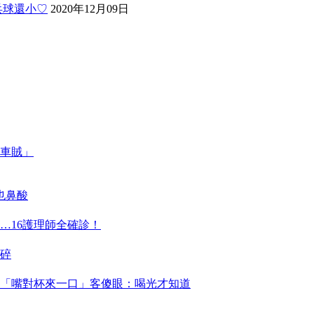
乓球還小♡
2020年12月09日
車賊」
也鼻酸
…16護理師全確診！
碎
「嘴對杯來一口」客傻眼：喝光才知道