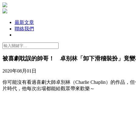
最新文章
聯絡我們
被喜劇耽誤的帥哥！ 卓别林「卸下滑稽裝扮」竟變
2020年08月01日
你可能沒有看過喜劇大師卓別林（Charlie Chaplin
片時代，他每次出場都能給觀眾帶來歡樂～