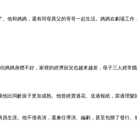
居了。他和媽媽，還有同母異父的哥哥一起生活。媽媽在劇場工
。但媽媽身體不好，家裡的經濟狀況也越來越差，母子三人經常
讓他比同齡孩子更加成熟。他曾經賣過花、送過報紙，當過理髮
了演員生涯。他不僅表演，還兼任導演、編劇，甚至包辦了發行。