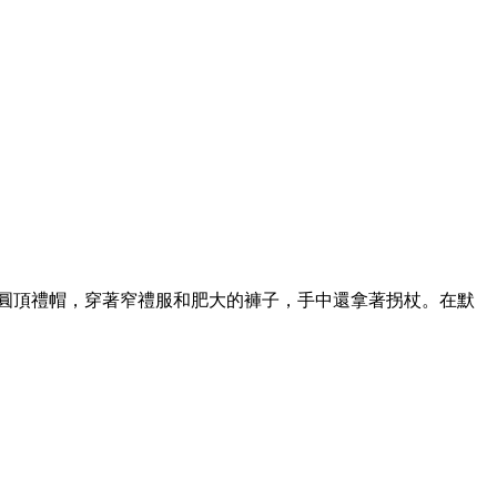
，戴著圓頂禮帽，穿著窄禮服和肥大的褲子，手中還拿著拐杖。在默