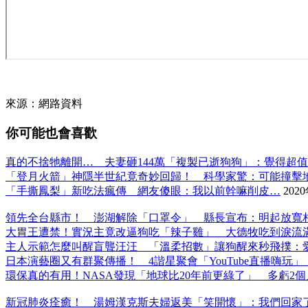
來源：網路資料
你可能也會喜歡
真的不捨牠離開… 夫妻砸144萬「複製已逝狗狗」：覺得超
「登月火箭」神隱半世紀竟奇妙回歸！ 科學家驚：可能撞擊
「手撕鳳梨」新吃法瘋傳 網友傻眼：我以前幹嘛削皮…
202
領先全台縣市！ 澎湖解除「口罩令」 縣長宣布：明起放寬
大胃王遭禁！實況主竟改逼狗吃「辣子雞」 大德牧吃到淚流
主人示範怎麼叫醒盲聾汪汪 「溫柔招數」讓狗醒來秒飛撲：
日本演藝圈又有群聚傳播！ 4諧星聚會「YouTube直播嗨玩
環保真的有用！NASA發現「地球比20年前更綠了」 多虧2
新冠肺炎痊癒！ 湯姆漢克斯夫婦返美「笑開懷」：我們回家