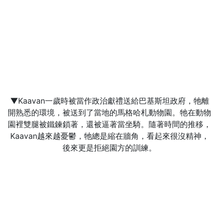
▼Kaavan一歲時被當作政治獻禮送給巴基斯坦政府，牠離
開熟悉的環境，被送到了當地的馬格哈札動物園。牠在動物
園裡雙腿被鐵鍊鎖著，還被逼著當坐騎。隨著時間的推移，
Kaavan越來越憂鬱，牠總是縮在牆角，看起來很沒精神，
後來更是拒絕園方的訓練。