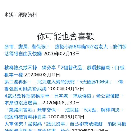
來源：網路資料
你可能也會喜歡
超市、郵局…攏係假！ 虛擬小鎮8年瞞152名老人：他們卻
活得很自由又快樂
2020年02月18日
檳榔族久戒不掉 網分享「2個替代品」越嚼越健康：口感
根本一樣
2020年03月11日
第二波再起！ 北京進入緊急狀態「5天確診106例」：傳
播強度可能高於武漢
2020年06月17日
4歲兒毀掉把拔模型車 日本媽「神級修復」老公都傻眼：
本來也沒這麼美…
2020年08月30日
「鐵路刺警犯」無罪交保！ 法院提「5大點」解釋判決：
犯案時確實精神異常
2020年05月01日
大車包夾！盡職媽「護兒沒事」自己卻夾成鐵餅 消防員抱
娃致最高敬意：孩子沒事，放心
2020年02月26日