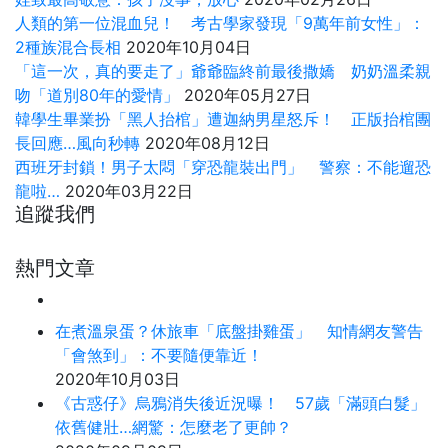
人類的第一位混血兒！ 考古學家發現「9萬年前女性」：
2種族混合長相
2020年10月04日
「這一次，真的要走了」爺爺臨終前最後撒嬌 奶奶溫柔親
吻「道別80年的愛情」
2020年05月27日
韓學生畢業扮「黑人抬棺」遭迦納男星怒斥！ 正版抬棺團
長回應…風向秒轉
2020年08月12日
西班牙封鎖！男子太悶「穿恐龍裝出門」 警察：不能遛恐
龍啦…
2020年03月22日
追蹤我們
熱門文章
在煮溫泉蛋？休旅車「底盤掛雞蛋」 知情網友警告
「會煞到」：不要隨便靠近！
2020年10月03日
《古惑仔》烏鴉消失後近況曝！ 57歲「滿頭白髮」
依舊健壯…網驚：怎麼老了更帥？