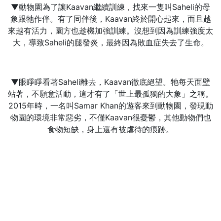
▼動物園為了讓Kaavan繼續訓練，找來一隻叫Saheli的母
象跟牠作伴。有了同伴後，Kaavan終於開心起來，而且越
來越有活力，園方也趁機加強訓練。沒想到因為訓練強度太
大，導致Saheli的腿發炎，最終因為敗血症失去了生命。
▼眼睜睜看著Saheli離去，Kaavan徹底絕望。牠每天面壁
站著，不願意活動，這才有了「世上最孤獨的大象」之稱。
2015年時，一名叫Samar Khan的遊客來到動物園，發現動
物園的環境非常惡劣，不僅Kaavan很憂鬱，其他動物們也
食物短缺，身上還有被虐待的痕跡。