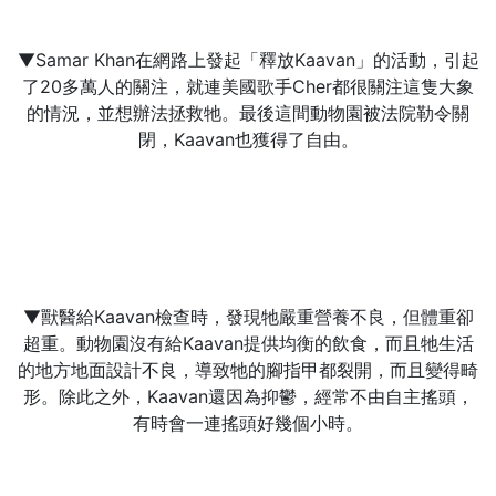
▼Samar Khan在網路上發起「釋放Kaavan」的活動，引起
了20多萬人的關注，就連美國歌手Cher都很關注這隻大象
的情況，並想辦法拯救牠。最後這間動物園被法院勒令關
閉，Kaavan也獲得了自由。
▼獸醫給Kaavan檢查時，發現牠嚴重營養不良，但體重卻
超重。動物園沒有給Kaavan提供均衡的飲食，而且牠生活
的地方地面設計不良，導致牠的腳指甲都裂開，而且變得畸
形。除此之外，Kaavan還因為抑鬱，經常不由自主搖頭，
有時會一連搖頭好幾個小時。