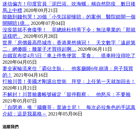
迷信偏方！印度官員「泥巴浴、吹海螺」稱自然防疫 數日後
馬上中標
2020年09月21日
能聽到錢包哭！20個「小失誤卻慘賠」的案例 醫院錯開一個
開關賠1億…
2020年07月04日
沒疫苗就不會復學！ 菲總統杜特蒂下令：無法畢業的「那就
這樣吧」
2020年05月28日
世界「房價最高昂城市」香港果然摘冠！ 天文數字「遠超第
二」網傻眼：幾輩子才買得起啊…
2020年06月11日
台鐵宣布從4月5日「車上停售便當、零食」 搭車時沒得吃了
2020年04月05日
妻全家輪流來住「霸佔主臥」 他客廳睡6年崩潰：房子我買
的！
2021年04月16日
打臉川普！美國才剛退出世衛 拜登：上任第一天就加回去！
2020年11月21日
不解封！川普臉書帳號確定「留停觀察」 他怒斥：不要臉
2021年05月07日
「自閉弟」推「腦癱哥」逛迪士尼！ 每次必拉角色的手認真
介紹：這是我葛格～
2021年05月06日
追蹤我們