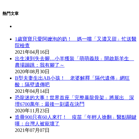
熱門文章
1歲寶寶只愛阿嬤泡的奶！ 媽一嚐「又濃又甜」忙送醫
院檢查
2021年04月16日
出生凍到失去腳…小羊獲裝「萌萌義肢」開啟新羊生
農場蹦跳：我有腳了～
2020年08月30日
B型夫妻生出AB小孩！ 老婆解釋「隔代遺傳」網狂
酸：隔壁遺傳吧
2021年04月14日
恐龍迷的大事！世界首座「完整暴龍骨架」將展出 深
埋6700萬年：最後一刻還在決鬥
2020年11月23日
造冊900只有60人來打！ 疫苗「年輕人搶翻」醫點關鍵
嘆：台灣人被寵壞了
2021年07月07日