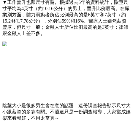
▼工作晉升也跟尺寸有關。根據過去5年的資料統計，陰莖尺
寸平均為4英寸（約10.16公分）的男士，晉升比例最高。在職
業別方面，體力勞動者所佔比例最高的是6英寸和7英寸（約
15.24和17.78公分），分別佔59%和16%。醫療人士雖然薪資
豐厚，但尺寸一般；金融人士所佔比例最高的是3英寸；律師
跟金融人士差不多。
陰莖大小是很多男生會在意的話題，這份調查報告顯示尺寸大
小跟薪資的多寡有關。不過這只是一份調查報導，大家當成娛
樂來看就好，不用太當真～