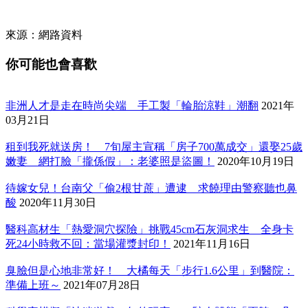
來源：網路資料
你可能也會喜歡
非洲人才是走在時尚尖端 手工製「輪胎涼鞋」潮翻
2021年
03月21日
租到我死就送房！ 7旬屋主宣稱「房子700萬成交」還娶25歲
嫩妻 網打臉「攏係假」：老婆照是盜圖！
2020年10月19日
待嫁女兒！台南父「偷2根甘蔗」遭逮 求饒理由警察聽也鼻
酸
2020年11月30日
醫科高材生「熱愛洞穴探險」挑戰45cm石灰洞求生 全身卡
死24小時救不回：當場灌漿封印！
2021年11月16日
臭臉但是心地非常好！ 大橘每天「步行1.6公里」到醫院：
準備上班～
2021年07月28日