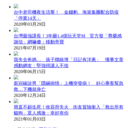
台中老司機夜生活掰！ 金錢豹、海派集團配合防疫
「停業14天」
2020年03月29日
台灣最強課長！3年砸1.4億玩天堂M 官方發「尊榮感
謝信」網嚇傻：移動帝寶
2021年07月19日
我失去爸媽… 孩子聯絡簿「日記有洋蔥」 懂事文章
感動網友：堅強得讓人不捨
2020年06月15日
新冠確診男「隱瞞病情」上機突發病！ 好心乘客幫急
救…下機就身亡
2020年12月24日
簡直不顧生死！收容所失火 街友冒險衝入「救出所有
貓狗」眾人感激：幸好有你
2021年01月03日