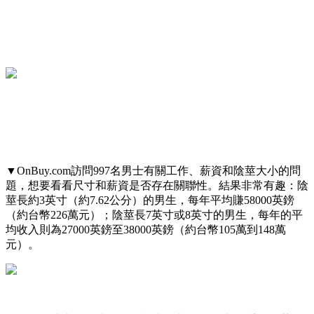
▼OnBuy.com訪問997名男士有關工作、薪資和陰莖大小的問
題，想要看看尺寸和薪資是否存在關聯性。結果非常有趣：陰
莖長約3英寸（約7.62公分）的男生，每年平均賺58000英鎊
（約台幣226萬元）；陰莖長7英寸或8英寸的男生，每年的平
均收入則為27000英鎊至38000英鎊（約台幣105萬到148萬
元）。