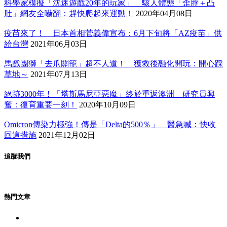
科學家模擬「沈迷遊戲20年的玩家」 駭人體態「歪脖＋凸
肚」網友全嚇翻：趕快爬起來運動！
2020年04月08日
疫苗來了！ 日本首相菅義偉宣布：6月下旬將「AZ疫苗」供
給台灣
2021年06月03日
馬戲團獅「去爪關籠」超不人道！ 獲救後融化開玩：開心踩
草地～
2021年07月13日
絕跡3000年！「塔斯馬尼亞惡魔」終於重返澳洲 研究員興
奮：復育重要一刻！
2020年10月09日
Omicron傳染力極強！傳是「Delta的500％」 醫急喊：快收
回這措施
2021年12月02日
追蹤我們
熱門文章