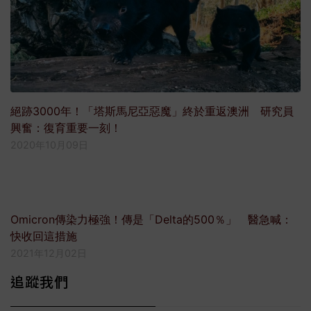
絕跡3000年！「塔斯馬尼亞惡魔」終於重返澳洲 研究員
興奮：復育重要一刻！
2020年10月09日
Omicron傳染力極強！傳是「Delta的500％」 醫急喊：
快收回這措施
2021年12月02日
追蹤我們