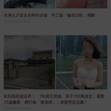
非洲人才是走在時尚尖端 手工製「輪胎涼鞋」潮翻
2021年03月21日
租到我死就送房！ 7旬屋主宣稱「房子700萬成交」還娶
25歲嫩妻 網打臉「攏係假」：老婆照是盜圖！
2020年10月19日