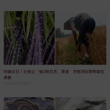
待嫁女兒！台南父「偷2根甘蔗」遭逮 求饒理由警察聽也
鼻酸
2020年11月30日