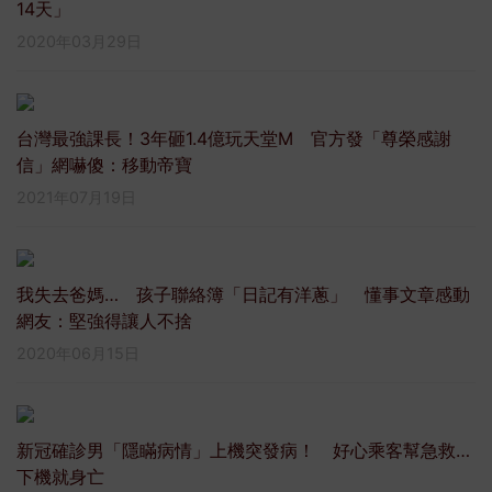
14天」
2020年03月29日
台灣最強課長！3年砸1.4億玩天堂M 官方發「尊榮感謝
信」網嚇傻：移動帝寶
2021年07月19日
我失去爸媽… 孩子聯絡簿「日記有洋蔥」 懂事文章感動
網友：堅強得讓人不捨
2020年06月15日
新冠確診男「隱瞞病情」上機突發病！ 好心乘客幫急救…
下機就身亡