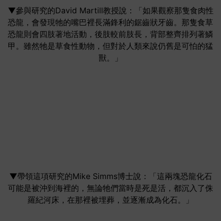
▼參與研究的David Martill教授說：「如果觀察那隻食肉性
恐龍，會發現牠的嘴巴裡長滿鋒利的鋸齒狀牙齒。那隻食草
恐龍則會四肢著地活動，後肢較前肢長，背部整齊排列著鱗
甲。雖然牠是草食性動物，但對於人類來說仍舊是可怕的猛
獸。」
▼帶領這項研究的Mike Simms博士說：「這兩塊恐龍化石
可能是被沖到海裡的，無論牠們當時是死是活，都沉入了侏
羅紀河床，在那裡被埋葬，並逐漸成為化石。」