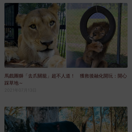
馬戲團獅「去爪關籠」超不人道！ 獲救後融化開玩：開心
踩草地～
2021年07月13日