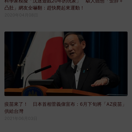
科學家模擬「沈迷遊戲20年的玩家」 駭人體態「歪脖＋
凸肚」網友全嚇翻：趕快爬起來運動！
2020年04月08日
疫苗來了！ 日本首相菅義偉宣布：6月下旬將「AZ疫苗」
供給台灣
2021年06月03日