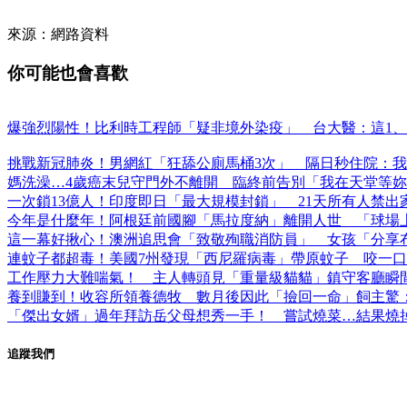
來源：網路資料
你可能也會喜歡
爆強烈陽性！比利時工程師「疑非境外染疫」 台大醫：這1、
挑戰新冠肺炎！男網紅「狂舔公廁馬桶3次」 隔日秒住院：
媽洗澡…4歲癌末兒守門外不離開 臨終前告別「我在天堂等
一次鎖13億人！印度即日「最大規模封鎖」 21天所有人禁出
今年是什麼年！阿根廷前國腳「馬拉度納」離開人世 「球場上
這一幕好揪心！澳洲追思會「致敬殉職消防員」 女孩「分享
連蚊子都超毒！美國7州發現「西尼羅病毒」帶原蚊子 咬一
工作壓力大難喘氣！ 主人轉頭見「重量級貓貓」鎮守客廳瞬
養到賺到！收容所領養德牧 數月後因此「撿回一命」飼主驚
「傑出女婿」過年拜訪岳父母想秀一手！ 嘗試燒菜…結果燒
追蹤我們