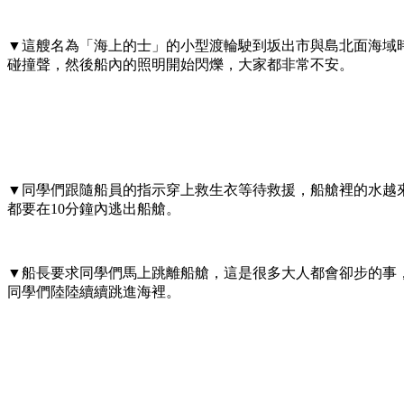
▼這艘名為「海上的士」的小型渡輪駛到坂出市與島北面海域
碰撞聲，然後船內的照明開始閃爍，大家都非常不安。
▼同學們跟隨船員的指示穿上救生衣等待救援，船艙裡的水越
都要在10分鐘內逃出船艙。
▼船長要求同學們馬上跳離船艙，這是很多大人都會卻步的事
同學們陸陸續續跳進海裡。