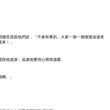
用擴音器跟他們說，『不會有事的，大家一個一個慢慢游過來
過來！」
聲跟他道謝，這讓他覺得心裡很溫暖。
蹟啊。」