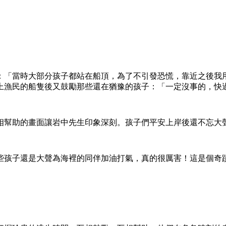
：「當時大部分孩子都站在船頂，為了不引發恐慌，靠近之後我
上漁民的船隻後又鼓勵那些還在猶豫的孩子：「一定沒事的，快
相幫助的畫面讓岩中先生印象深刻。孩子們平安上岸後還不忘大
些孩子還是大聲為海裡的同伴加油打氣，真的很厲害！這是個奇