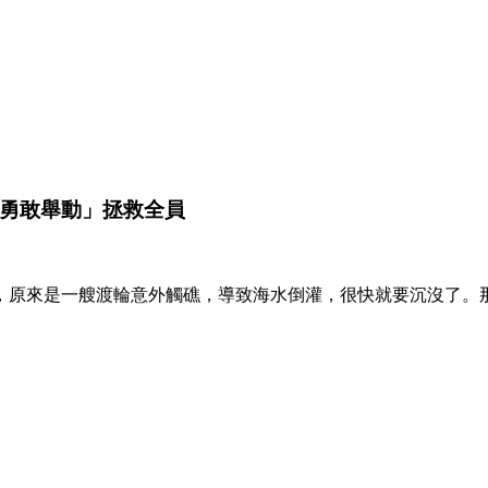
「勇敢舉動」拯救全員
求，原來是一艘渡輪意外觸礁，導致海水倒灌，很快就要沉沒了。那