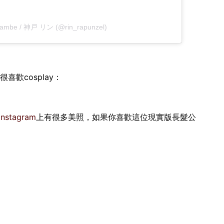
 Kambe / 神戸 リン (@rin_rapunzel)
還很喜歡cosplay：
Instagram
上有很多美照，如果你喜歡這位現實版長髮公