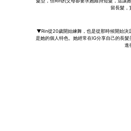
髮型，但Rin的父母卻要求她維持短髮，這讓
留長髮，
▼Rin從20歲開始練舞，也是從那時候開始
是她的個人特色。她經常在IG分享自己的長
進