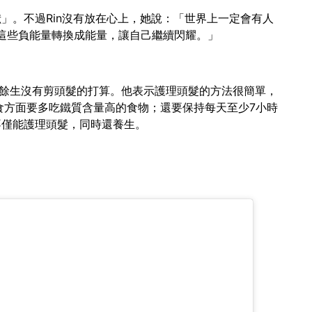
獸」。不過Rin沒有放在心上，她說：「世界上一定會有人
這些負能量轉換成能量，讓自己繼續閃耀。」
言餘生沒有剪頭髮的打算。他表示護理頭髮的方法很簡單，
食方面要多吃鐵質含量高的食物；還要保持每天至少7小時
不僅能護理頭髮，同時還養生。