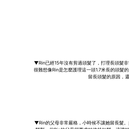
▼Rin已經15年沒有剪過頭髮了，打理長頭
很難想像Rin是怎麼護理這一頭1.7米長的頭
留長頭髮的原因，
▼Rin的父母非常嚴格，小時候不讓她留長髮