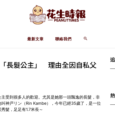
最新文章
聯絡我們
人「長髮公主」 理由全因自私父
公主受到很多人的歡迎。尤其是她那一頭飄逸的長髮，非
神戸リン（Rin Kambe），今年已經35歲了，是一位
秀髮，足足有1.7米長～