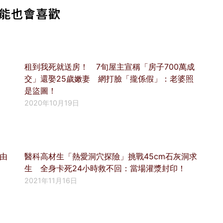
能也會喜歡
」
租到我死就送房！ 7旬屋主宣稱「房子700萬成
交」還娶25歲嫩妻 網打臉「攏係假」：老婆照
是盜圖！
2020年10月19日
由
醫科高材生「熱愛洞穴探險」挑戰45cm石灰洞求
生 全身卡死24小時救不回：當場灌漿封印！
2021年11月16日