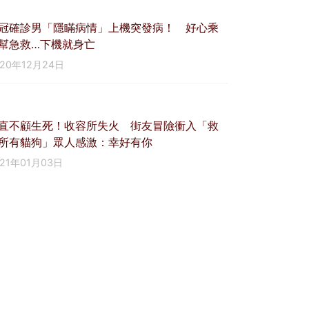
冠確診男「隱瞞病情」上機突發病！ 好心乘
幫急救…下機就身亡
020年12月24日
直不顧生死！收容所失火 街友冒險衝入「救
所有貓狗」眾人感激：幸好有你
021年01月03日