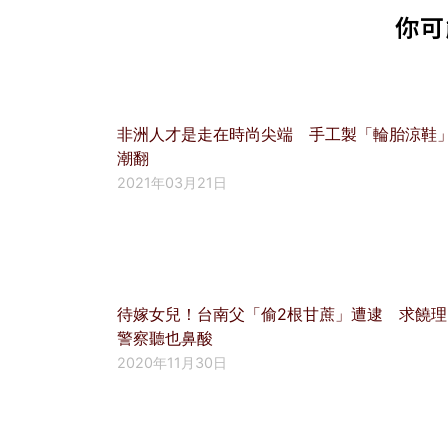
你可
非洲人才是走在時尚尖端 手工製「輪胎涼鞋
潮翻
2021年03月21日
待嫁女兒！台南父「偷2根甘蔗」遭逮 求饒理
警察聽也鼻酸
2020年11月30日