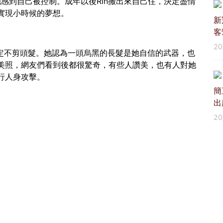
她感到自己被控制。成年以後Rin搬出來自己住，決定盡情
實現小時候的夢想。
新
客
2
決定不剪頭髮。她認為一頭烏黑的長髮是她自信的武器，也
髮美照，網友們看到後都很驚奇，有些人讚美，也有人對她
行人身攻擊。
簡
出
2