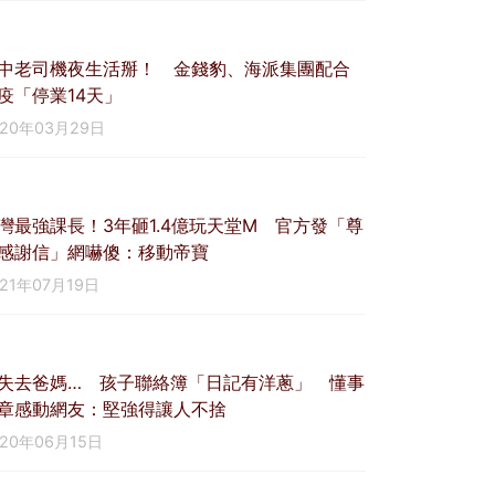
中老司機夜生活掰！ 金錢豹、海派集團配合
疫「停業14天」
020年03月29日
灣最強課長！3年砸1.4億玩天堂M 官方發「尊
感謝信」網嚇傻：移動帝寶
021年07月19日
失去爸媽… 孩子聯絡簿「日記有洋蔥」 懂事
章感動網友：堅強得讓人不捨
020年06月15日