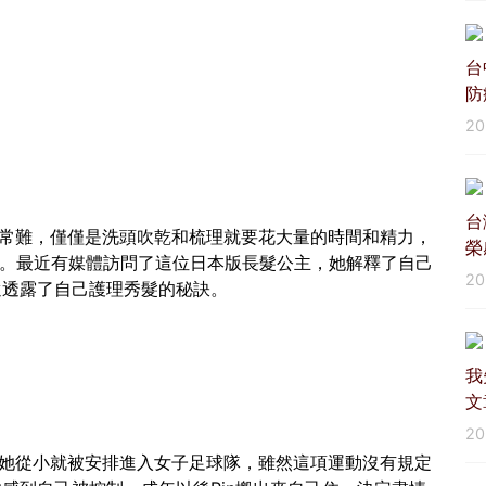
台
防
2
台
髮非常難，僅僅是洗頭吹乾和梳理就要花大量的時間和精力，
榮
髮的。最近有媒體訪問了這位日本版長髮公主，她解釋了自己
2
還透露了自己護理秀髮的秘訣。
我
文
2
。她從小就被安排進入女子足球隊，雖然這項運動沒有規定