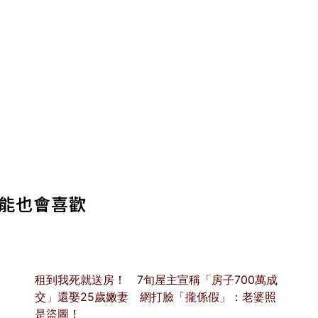
能也會喜歡
」
租到我死就送房！ 7旬屋主宣稱「房子700萬成
交」還娶25歲嫩妻 網打臉「攏係假」：老婆照
是盜圖！