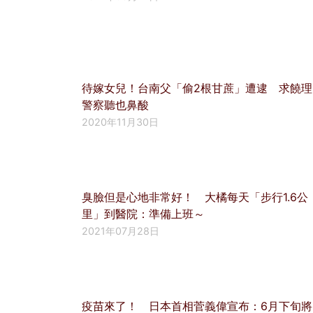
待嫁女兒！台南父「偷2根甘蔗」遭逮 求饒理
警察聽也鼻酸
2020年11月30日
臭臉但是心地非常好！ 大橘每天「步行1.6公
里」到醫院：準備上班～
2021年07月28日
疫苗來了！ 日本首相菅義偉宣布：6月下旬將