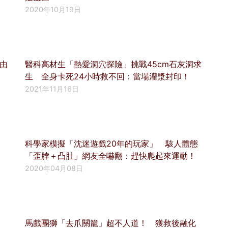
2020年10月19日
由
醫科高材生「熱愛洞穴探險」挑戰45cm石灰洞求
生 全身卡死24小時救不回：當場灌漿封印！
2021年11月16日
科學家模擬「沈迷遊戲20年的玩家」 駭人體態
「歪脖＋凸肚」網友全嚇翻：趕快爬起來運動！
2020年04月08日
馬戲團獅「去爪關籠」超不人道！ 獲救後融化