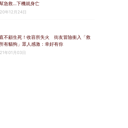
幫急救…下機就身亡
020年12月24日
直不顧生死！收容所失火 街友冒險衝入「救
所有貓狗」眾人感激：幸好有你
021年01月03日