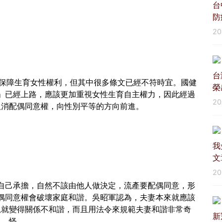
台
防
2
台
為保障生育女性權利，但其中很多條文已經不符時宜。國健
榮
」已經上路，應該更加重視女性生育自主權力，因此經過
2
取消配偶同意權，向性別平等的方向前進。
我
文
2
自己承擔，自然不該由他人做決定，流產要配偶同意，形
偶同意權會破壞家庭和諧。吳昭軍認為，夫妻本來就應該
規就變得關係不和諧，而且用法令來規範夫妻和諧非常奇
新
怪。