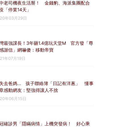
中老司機夜生活掰！ 金錢豹、海派集團配合
疫「停業14天」
020年03月29日
灣最強課長！3年砸1.4億玩天堂M 官方發「尊
感謝信」網嚇傻：移動帝寶
021年07月19日
失去爸媽… 孩子聯絡簿「日記有洋蔥」 懂事
章感動網友：堅強得讓人不捨
020年06月15日
冠確診男「隱瞞病情」上機突發病！ 好心乘