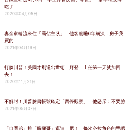
吃了
2020年04月05日
妻全家輪流來住「霸佔主臥」 他客廳睡6年崩潰：房子我
買的！
2021年04月16日
打臉川普！美國才剛退出世衛 拜登：上任第一天就加回
去！
2020年11月21日
不解封！川普臉書帳號確定「留停觀察」 他怒斥：不要臉
2021年05月07日
「自閉弟」推「腦癱哥」逛迪士尼！ 每次必拉角色的手認