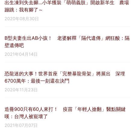
出生凍到失去腳…小羊獲裝「萌萌義肢」開啟新羊生 農場
蹦跳：我有腳了～
2020年08月30日
B型夫妻生出AB小孩！ 老婆解釋「隔代遺傳」網狂酸：隔
壁遺傳吧
2021年04月14日
恐龍迷的大事！世界首座「完整暴龍骨架」將展出 深埋
6700萬年：最後一刻還在決鬥
2020年11月23日
造冊900只有60人來打！ 疫苗「年輕人搶翻」醫點關鍵
嘆：台灣人被寵壞了
2021年07月07日