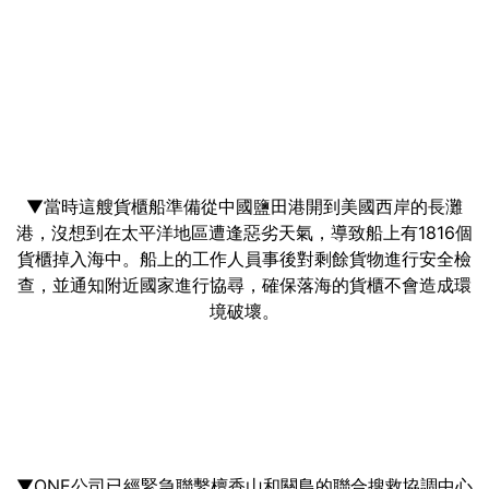
▼當時這艘貨櫃船準備從中國鹽田港開到美國西岸的長灘
港，沒想到在太平洋地區遭逢惡劣天氣，導致船上有1816個
貨櫃掉入海中。船上的工作人員事後對剩餘貨物進行安全檢
查，並通知附近國家進行協尋，確保落海的貨櫃不會造成環
境破壞。
▼ONE公司已經緊急聯繫檀香山和關島的聯合搜救協調中心