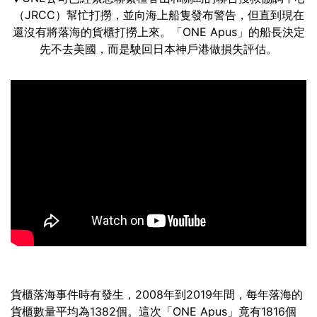
（JRCC）幫忙打撈，並向海上船隻發布警告，但直到現在
還沒有將落海的貨櫃打撈上來。「ONE Apus」的船長決定
先不去美國，而是駛回日本神戶港做損失評估。
貨櫃落海事件時有發生，2008年到2019年間，每年落海的
貨櫃數量平均為1382個。這次「ONE Apus」竟有1816個