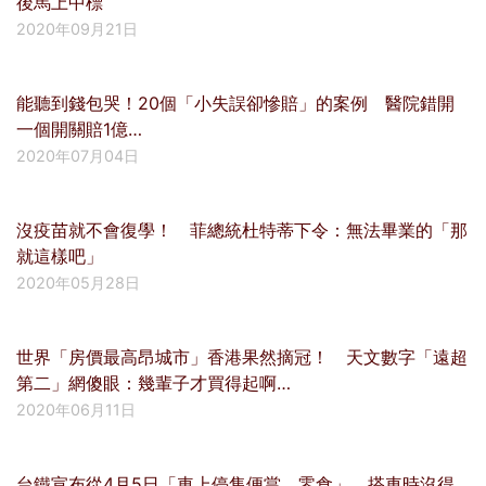
後馬上中標
2020年09月21日
能聽到錢包哭！20個「小失誤卻慘賠」的案例 醫院錯開
一個開關賠1億…
2020年07月04日
沒疫苗就不會復學！ 菲總統杜特蒂下令：無法畢業的「那
就這樣吧」
2020年05月28日
世界「房價最高昂城市」香港果然摘冠！ 天文數字「遠超
第二」網傻眼：幾輩子才買得起啊…
2020年06月11日
台鐵宣布從4月5日「車上停售便當、零食」 搭車時沒得