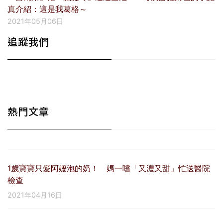
真介紹：這是我葛格～
2021年05月06日
追蹤我們
熱門文章
1歲寶寶只愛阿嬤泡的奶！ 媽一嚐「又濃又甜」忙送醫院
檢查
2021年04月16日