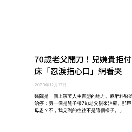
70歲老父開刀！兒嫌貴拒
床「忍淚指心口」網看哭
2020年12月17日
醫院是一個上演著人生百態的地方。麻醉科醫師
治療；另一個是兒子帶7旬老父親來治療。那
母恩？不，我見到的往往不是這個樣子。」