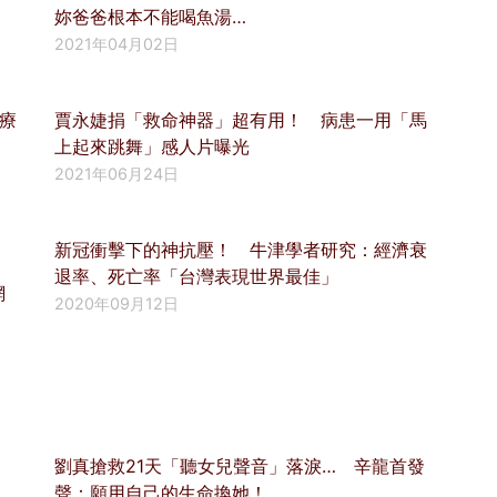
妳爸爸根本不能喝魚湯…
2021年04月02日
療
賈永婕捐「救命神器」超有用！ 病患一用「馬
上起來跳舞」感人片曝光
2021年06月24日
新冠衝擊下的神抗壓！ 牛津學者研究：經濟衰
退率、死亡率「台灣表現世界最佳」
網
2020年09月12日
劉真搶救21天「聽女兒聲音」落淚… 辛龍首發
聲：願用自己的生命換她！