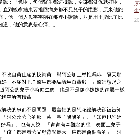
還說：「免啦，每個醫生都這樣說，全部都健保就好啦，
原
，直到觀察結束要推回病房都不見兒子的蹤影，原來他跑
生
痛，他一個人孤零零躺在那裡不講話，只是用手指比了比
2
知道，他的意思是心痛」。
，不收自費止痛的技術費，幫阿公加上脊椎嗎啡。隔天那
就好，不痛對吧？醫生都要騙我用自費啦！」醫師想起之
知道阿公的兒子小時候生病，他是不是像小妹妹的家屬一樣
能掏空所有積蓄。
能解決的事都不是問題，最害怕的是想花錢解決卻被告知
、「阿公比著心的那一幕，鼻子酸酸的」、「知道也許經
了好嗎」。也有人說：「家家有本難念的經，表面上兒子
、「孩子都是看著父母背影長大，這都是會循環的」。阿
啊。