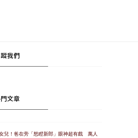
追蹤我們
熱門文章
女兒！爸在旁「怒瞪新郎」眼神超有戲 萬人