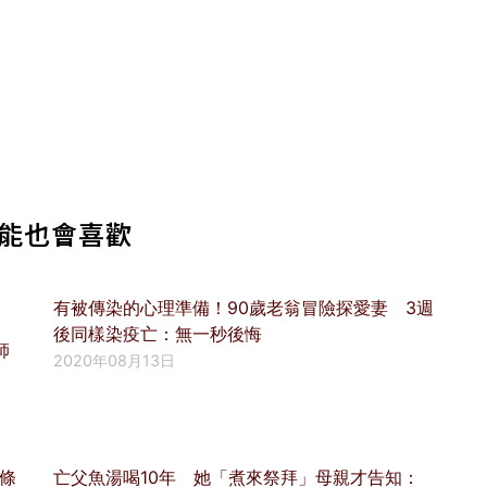
能也會喜歡
有被傳染的心理準備！90歲老翁冒險探愛妻 3週
後同樣染疫亡：無一秒後悔
師
2020年08月13日
條
亡父魚湯喝10年 她「煮來祭拜」母親才告知：