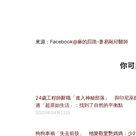
來源：Facebook
@麻的罰跪-妻易毆邱醫師
你可
24歲工程師辭職「進入神秘部落」 與印尼巫
過「超原始生活」：找到了自然的平衡點
2020年04月22日
狗狗車禍「失去前肢」 牠樂觀驚艷媽媽：少2