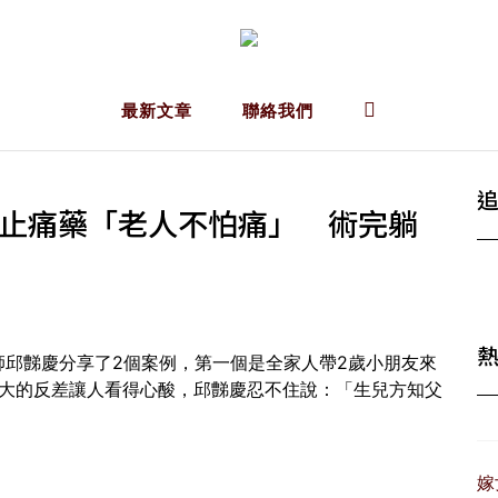
最新文章
聯絡我們
付止痛藥「老人不怕痛」 術完躺
邱豑慶分享了2個案例，第一個是全家人帶2歲小朋友來
巨大的反差讓人看得心酸，邱豑慶忍不住說：「生兒方知父
嫁