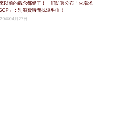
來以前的觀念都錯了！ 消防署公布「火場求
SOP」：別浪費時間找濕毛巾！
020年04月27日