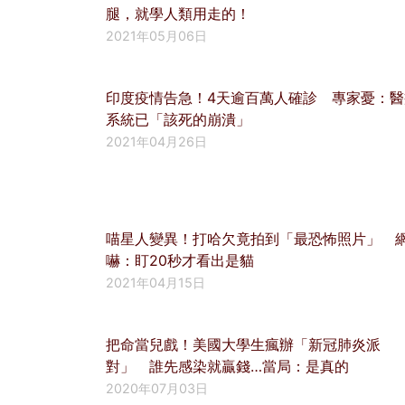
腿，就學人類用走的！
2021年05月06日
印度疫情告急！4天逾百萬人確診 專家憂：醫
系統已「該死的崩潰」
2021年04月26日
喵星人變異！打哈欠竟拍到「最恐怖照片」 
嚇：盯20秒才看出是貓
2021年04月15日
把命當兒戲！美國大學生瘋辦「新冠肺炎派
對」 誰先感染就贏錢…當局：是真的
2020年07月03日