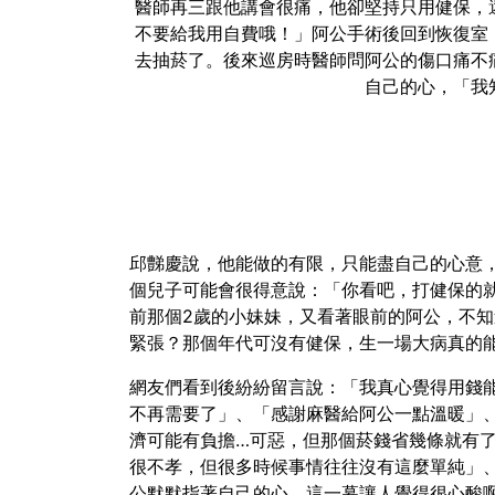
醫師再三跟他講會很痛，他卻堅持只用健保，
不要給我用自費哦！」阿公手術後回到恢復室
去抽菸了。後來巡房時醫師問阿公的傷口痛不
自己的心，「我
邱豑慶說，他能做的有限，只能盡自己的心意
個兒子可能會很得意說：「你看吧，打健保的
前那個2歲的小妹妹，又看著眼前的阿公，不
緊張？那個年代可沒有健保，生一場大病真的
網友們看到後紛紛留言說：「我真心覺得用錢
不再需要了」、「感謝麻醫給阿公一點溫暖」
濟可能有負擔…可惡，但那個菸錢省幾條就有
很不孝，但很多時候事情往往沒有這麼單純」
公默默指著自己的心，這一幕讓人覺得很心酸