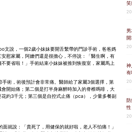
笑
2
男
開
2
po文說，一個2歲小妹妹要開舌繫帶的門診手術，爸爸媽
三安慰家屬，阿嬤們還是很擔心，不停說：「醫生啊，有
錢不要省啦！」手術結束小妹妹被推到恢復室，家屬馬上
神
有
2
節手術，術後預計會非常痛。醫師給了家屬3個選擇，第
減會開始痛；第二個是打半身麻醉時加入的脊椎嗎啡，大
花約3千元；第三個是自控式止痛（pca），少量多餐副
防
性
2
的面就說：「貴死了，用健保的就好啦，老人不怕痛！」