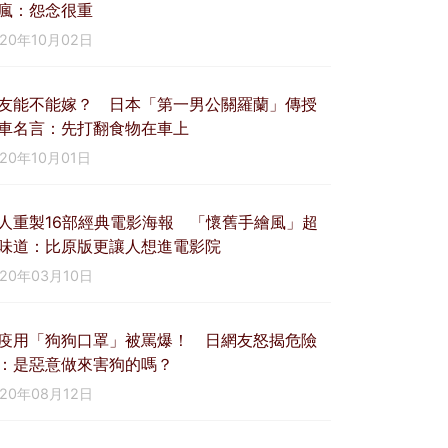
瘋：怨念很重
020年10月02日
友能不能嫁？ 日本「第一男公關羅蘭」傳授
車名言：先打翻食物在車上
020年10月01日
人重製16部經典電影海報 「懷舊手繪風」超
味道：比原版更讓人想進電影院
020年03月10日
疫用「狗狗口罩」被罵爆！ 日網友怒揭危險
：是惡意做來害狗的嗎？
020年08月12日