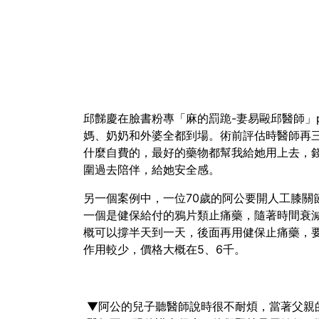
邱豑慶在臉書粉專「麻的罰跪-妻易毆邱醫師」
媽、奶奶和外婆全都到場。術前評估時醫師再
什麼自費的，最好的藥物都幫我給她用上去，
圍過去陪伴，給她安全感。
另一個案例中，一位70歲的阿公要開人工膝關
一個是健保給付的鴉片類止痛藥，隨著時間衰
概可以撐半天到一天，後面再用健保止痛藥，要
作用較少，價格大概在5、6千。
▼阿公的兒子聽醫師說時很不耐煩，當著父親