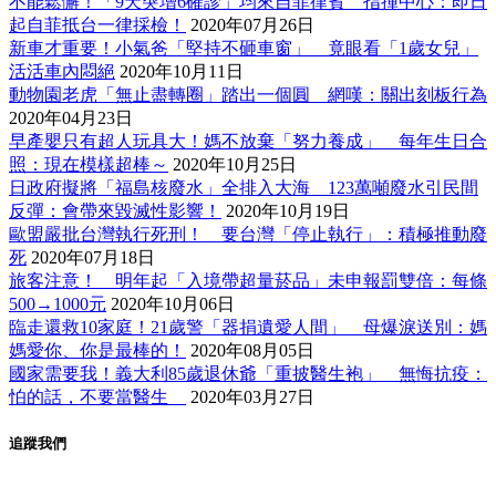
不能鬆懈！「9天突增6確診」均來自菲律賓 指揮中心：即日
起自菲抵台一律採檢！
2020年07月26日
新車才重要！小氣爸「堅持不砸車窗」 竟眼看「1歲女兒」
活活車內悶絕
2020年10月11日
動物園老虎「無止盡轉圈」踏出一個圓 網嘆：關出刻板行為
2020年04月23日
早產嬰只有超人玩具大！媽不放棄「努力養成」 每年生日合
照：現在模樣超棒～
2020年10月25日
日政府擬將「福島核廢水」全排入大海 123萬噸廢水引民間
反彈：會帶來毀滅性影響！
2020年10月19日
歐盟嚴批台灣執行死刑！ 要台灣「停止執行」：積極推動廢
死
2020年07月18日
旅客注意！ 明年起「入境帶超量菸品」未申報罰雙倍：每條
500→1000元
2020年10月06日
臨走還救10家庭！21歲警「器捐遺愛人間」 母爆淚送別：媽
媽愛你、你是最棒的！
2020年08月05日
國家需要我！義大利85歲退休爺「重披醫生袍」 無悔抗疫：
怕的話，不要當醫生
2020年03月27日
追蹤我們