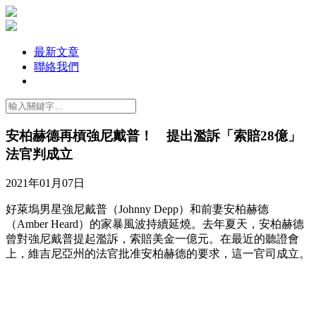
最新文章
聯絡我們
安柏赫德再槓強尼戴普！ 提出濫訴「索賠28億」
法官判成立
2021年01月07日
好萊塢男星強尼戴普（Johnny Depp）和前妻安柏赫德
（Amber Heard）的家暴風波持續延燒。去年夏天，安柏赫德
曾對強尼戴普提起濫訴，索賠美金一億元。在最近的聽證會
上，維吉尼亞州的法官批准安柏赫德的要求，這一官司成立。