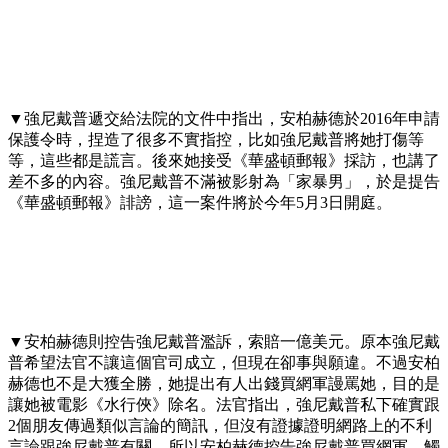
▼強尼戴普遞交給法院的文件中指出，安柏赫德於2016年申請
保護令時，捏造了很多不實指控，比如強尼戴普將她打傷等
等，這些都是謊言。後來她接受《華盛頓郵報》採訪，也講了
差不多的內容。強尼戴普不滿被影射為「家暴男」，於是提告
《華盛頓郵報》誹謗，這一案件將於今年5月3日開庭。
▼安柏赫德則控告強尼戴普濫訴，索賠一億美元。原本強尼戴
普希望法官不讓這個官司成立，但現在卻事與願違。不過安柏
赫德也不是大獲全勝，她提出有人出錢買網軍謾罵她，目的是
讓她被電影《水行俠》除名。法官指出，強尼戴普私下確實跟
2個朋友傳過類似言論的簡訊，但沒有證據證明網路上的不利
言論跟強尼戴普有關。所以安柏赫德控告強尼戴普買網軍、觸