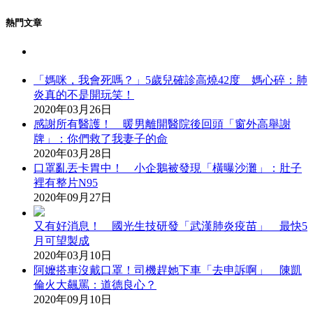
熱門文章
「媽咪，我會死嗎？」5歲兒確診高燒42度 媽心碎：肺
炎真的不是開玩笑！
2020年03月26日
感謝所有醫護！ 暖男離開醫院後回頭「窗外高舉謝
牌」：你們救了我妻子的命
2020年03月28日
口罩亂丟卡胃中！ 小企鵝被發現「橫曝沙灘」：肚子
裡有整片N95
2020年09月27日
又有好消息！ 國光生技研發「武漢肺炎疫苗」 最快5
月可望製成
2020年03月10日
阿嬤搭車沒戴口罩！司機趕她下車「去申訴啊」 陳凱
倫火大飆罵：道德良心？
2020年09月10日