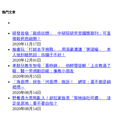
熱門文章
研發首個「殺癌抗體」 中研院研究登國際期刊：可直
接殺死癌細胞！
2020年11月17日
臉書玩「打錯名字挑戰」…周湯豪遭譏「粥湯蠔」 本
人撿到槍怒回：你腦子不好！
2020年12月01日
孝順兒教失智母「看時鐘」 他輕聲提醒「上次教過了
喔」醫一旁感動目睹：像教小朋友
2020年09月15日
「海底撈」狀吿「河底撈」敗訴！ 網笑：還不都是鍋
裡撈～
2020年08月14日
野餐遇大黑熊亂入！超狂家族竟「幫牠抹吐司醬」 淡
定坐原地：要不要自拍？
2020年08月14日