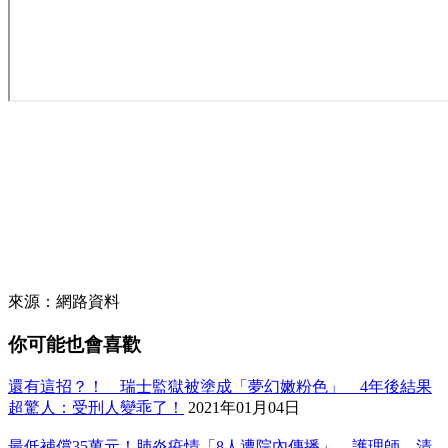
來源：網路資料
你可能也會喜歡
還有這招？！ 瑞士監獄被塗成「夢幻嫩粉色」 4年後結果
超驚人：受刑人變乖了！
2021年01月04日
最低補償35萬元！肺炎疫情「8人遭院內傳播」 護理師、清