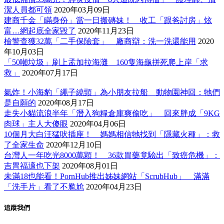
潔人員都可領
2020年03月09日
建商千金「瞞身份」當一日搬磚妹！ 收工「跟爸討房」炫
富…網起底全家毀了
2020年11月23日
檢警查獲32萬「二手保險套」 廠商辯：洗一洗還能用
2020
年10月03日
「50噸垃圾」刷上孟加拉海灘 160隻海龜拼死爬上岸「求
救」
2020年07月17日
氣炸！小海豹「繩子繞頸」為小朋友拉船 動物園神回：牠們
是自願的
2020年08月17日
走失小貓流浪半年「潛入狗糧倉庫爽偷吃」 回來胖成「9KG
肉球」主人大傻眼
2020年04月06日
10個月大白汪猛吠插座！ 媽媽相信牠找到「隱藏火種」：救
了全家生命
2020年12月10日
台灣人一年吃光8000萬顆！ 36款胃藥竟驗出「致癌危機」：
吉胃福適也下架
2020年08月01日
未滿18也能看！PornHub推出姊妹網站「ScrubHub」 滿滿
「洗手片」看了不尷尬
2020年04月23日
追蹤我們