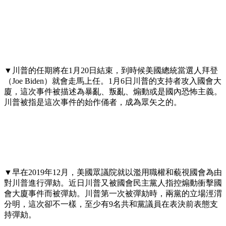
▼川普的任期將在1月20日結束，到時候美國總統當選人拜登
（Joe Biden）就會走馬上任。1月6日川普的支持者攻入國會大
廈，這次事件被描述為暴亂、叛亂、煽動或是國內恐怖主義。
川普被指是這次事件的始作俑者，成為眾矢之的。
▼早在2019年12月，美國眾議院就以濫用職權和藐視國會為由
對川普進行彈劾。近日川普又被國會民主黨人指控煽動衝擊國
會大廈事件而被彈劾。川普第一次被彈劾時，兩黨的立場涇渭
分明，這次卻不一樣，至少有9名共和黨議員在表決前表態支
持彈劾。