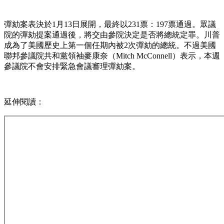
彈劾案表決於1月13日展開，最終以231票：197票通過。眾議
院的彈劾提案通過後，將交由參院決定是否將總統定罪。川普
成為了美國歷史上第一個任期內被2次彈劾的總統。不過美國
聯邦參議院共和黨領袖麥康奈（Mitch McConnell）表示，本週
參議院不會安排緊急會議審理彈劾案。
延伸閱讀：