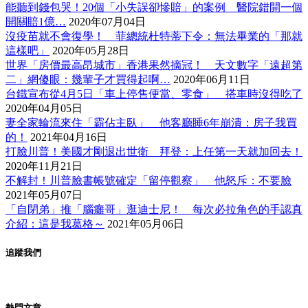
能聽到錢包哭！20個「小失誤卻慘賠」的案例 醫院錯開一個
開關賠1億…
2020年07月04日
沒疫苗就不會復學！ 菲總統杜特蒂下令：無法畢業的「那就
這樣吧」
2020年05月28日
世界「房價最高昂城市」香港果然摘冠！ 天文數字「遠超第
二」網傻眼：幾輩子才買得起啊…
2020年06月11日
台鐵宣布從4月5日「車上停售便當、零食」 搭車時沒得吃了
2020年04月05日
妻全家輪流來住「霸佔主臥」 他客廳睡6年崩潰：房子我買
的！
2021年04月16日
打臉川普！美國才剛退出世衛 拜登：上任第一天就加回去！
2020年11月21日
不解封！川普臉書帳號確定「留停觀察」 他怒斥：不要臉
2021年05月07日
「自閉弟」推「腦癱哥」逛迪士尼！ 每次必拉角色的手認真
介紹：這是我葛格～
2021年05月06日
追蹤我們
熱門文章