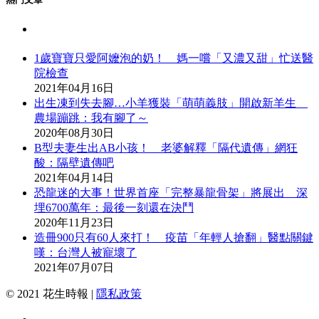
1歲寶寶只愛阿嬤泡的奶！ 媽一嚐「又濃又甜」忙送醫
院檢查
2021年04月16日
出生凍到失去腳…小羊獲裝「萌萌義肢」開啟新羊生
農場蹦跳：我有腳了～
2020年08月30日
B型夫妻生出AB小孩！ 老婆解釋「隔代遺傳」網狂
酸：隔壁遺傳吧
2021年04月14日
恐龍迷的大事！世界首座「完整暴龍骨架」將展出 深
埋6700萬年：最後一刻還在決鬥
2020年11月23日
造冊900只有60人來打！ 疫苗「年輕人搶翻」醫點關鍵
嘆：台灣人被寵壞了
2021年07月07日
© 2021 花生時報 |
隱私政策