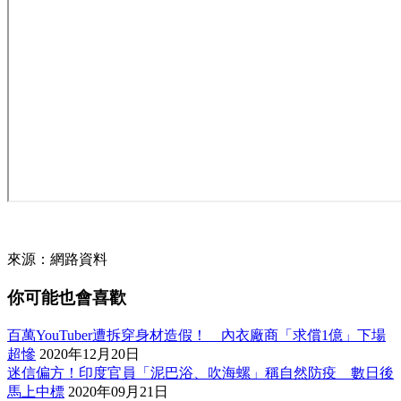
來源：網路資料
你可能也會喜歡
百萬YouTuber遭拆穿身材造假！ 內衣廠商「求償1億」下場
超慘
2020年12月20日
迷信偏方！印度官員「泥巴浴、吹海螺」稱自然防疫 數日後
馬上中標
2020年09月21日