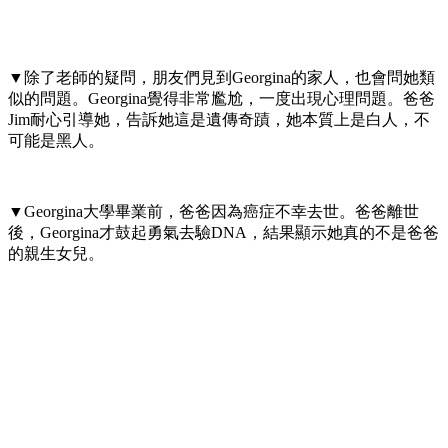
▼除了老師的疑問，朋友們見到Georgina的家人，也會問她類
似的問題。Georgina覺得非常尷尬，一度出現心理問題。爸爸
Jim耐心引導她，告訴她這是遺傳奇蹟，她本質上是白人，不
可能是黑人。
▼Georgina大學畢業前，爸爸因為癌症不幸去世。爸爸離世
後，Georgina才鼓起勇氣去驗DNA，結果顯示她真的不是爸爸
的親生女兒。