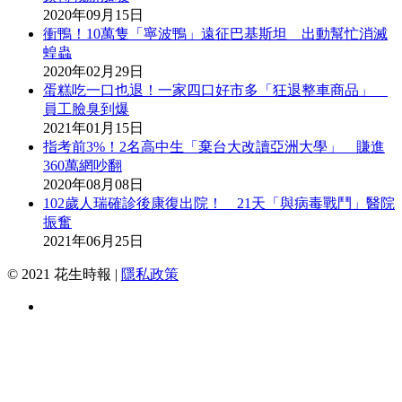
2020年09月15日
衝鴨！10萬隻「寧波鴨」遠征巴基斯坦 出動幫忙消滅
蝗蟲
2020年02月29日
蛋糕吃一口也退！一家四口好市多「狂退整車商品」
員工臉臭到爆
2021年01月15日
指考前3%！2名高中生「棄台大改讀亞洲大學」 賺進
360萬網吵翻
2020年08月08日
102歲人瑞確診後康復出院！ 21天「與病毒戰鬥」醫院
振奮
2021年06月25日
© 2021 花生時報 |
隱私政策