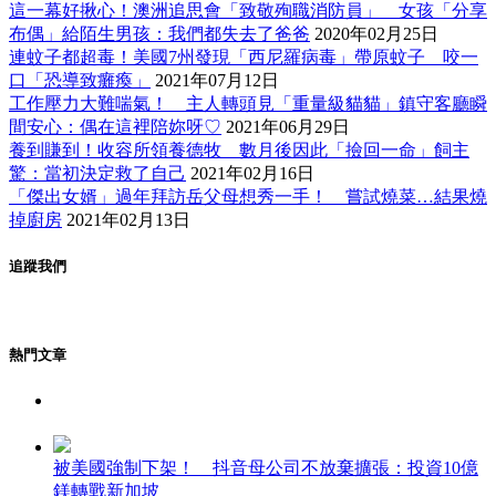
這一幕好揪心！澳洲追思會「致敬殉職消防員」 女孩「分享
布偶」給陌生男孩：我們都失去了爸爸
2020年02月25日
連蚊子都超毒！美國7州發現「西尼羅病毒」帶原蚊子 咬一
口「恐導致癱瘓」
2021年07月12日
工作壓力大難喘氣！ 主人轉頭見「重量級貓貓」鎮守客廳瞬
間安心：偶在這裡陪妳呀♡
2021年06月29日
養到賺到！收容所領養德牧 數月後因此「撿回一命」飼主
驚：當初決定救了自己
2021年02月16日
「傑出女婿」過年拜訪岳父母想秀一手！ 嘗試燒菜…結果燒
掉廚房
2021年02月13日
追蹤我們
熱門文章
被美國強制下架！ 抖音母公司不放棄擴張：投資10億
鎂轉戰新加坡