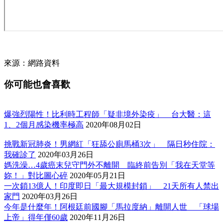
來源：網路資料
你可能也會喜歡
爆強烈陽性！比利時工程師「疑非境外染疫」 台大醫：這
1、2個月感染機率極高
2020年08月02日
挑戰新冠肺炎！男網紅「狂舔公廁馬桶3次」 隔日秒住院：
我確診了
2020年03月26日
媽洗澡…4歲癌末兒守門外不離開 臨終前告別「我在天堂等
妳！」對比圖心碎
2020年05月21日
一次鎖13億人！印度即日「最大規模封鎖」 21天所有人禁出
家門
2020年03月26日
今年是什麼年！阿根廷前國腳「馬拉度納」離開人世 「球場
上帝」得年僅60歲
2020年11月26日