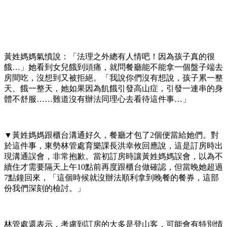
黃姓媽媽氣憤說：「法理之外總有人情吧！因為孩子真的很
餓…」她看到女兒餓到頭痛，就問餐廳能不能拿一個盤子端去
房間吃，沒想到又被拒絕。「我說你們沒有想說，孩子累一整
天、餓一整天，她如果因為飢餓引發高山症，引發一連串的身
體不舒服……難道沒有辦法同理心去看待這件事…」
▼黃姓媽媽跟櫃台溝通好久，餐廳才包了2個便當給她們。對
於這件事，東勢林管處育樂課長洪幸攸回應說，這是訂房時出
現溝通誤會，非常抱歉。當初訂房時讓黃姓媽媽誤會，以為不
續住才需要隔天上午10點前再度跟櫃台做確認，但當晚她超過
7點鐘回來，「這個時候就沒辦法順利拿到晚餐的餐券，這部
份我們深刻的檢討。」
林管處還表示，考慮到訂房的大多是登山客，可能會有特別情