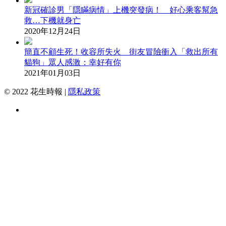
新冠確診男「隱瞞病情」上機突發病！ 好心乘客幫急
救…下機就身亡
2020年12月24日
簡直不顧生死！收容所失火 街友冒險衝入「救出所有
貓狗」眾人感激：幸好有你
2021年01月03日
© 2022 花生時報 |
隱私政策