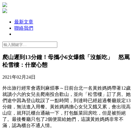
最新文章
聯絡我們
爬山遲到13分鐘！母攜小6女爆餓「沒飯吃」 怒罵
松雪樓：什麼心態
2021年02月24日
外出旅行經常會遇到麻煩事～日前台北一名黃姓媽媽帶著12歲
就讀小六的女兒去爬南投合歡山，並向「松雪樓」訂了房。她
們途中因為登山耽誤了一點時間，到達時已經超過餐廳規定13
分鐘，無法進入用餐。黃姓媽媽擔心女兒又餓又累，會出現高
山症，就拜託櫃台通融一下，打包飯菜回房吃，但是被拒絕
了。最後餐廳只包了2個便當給她們，這讓黃姓媽媽非常不
滿，認為櫃台不通人情。