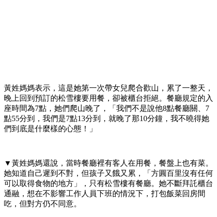
黃姓媽媽表示，這是她第一次帶女兒爬合歡山，累了一整天，
晚上回到預訂的松雪樓要用餐，卻被櫃台拒絕。餐廳規定的入
座時間為7點，她們爬山晚了，「我們不是說他8點餐廳關、7
點55分到，我們是7點13分到，就晚了那10分鐘，我不曉得她
們到底是什麼樣的心態！」
▼黃姓媽媽還說，當時餐廳裡有客人在用餐，餐盤上也有菜。
她知道自己遲到不對，但孩子又餓又累，「方圓百里沒有任何
可以取得食物的地方」，只有松雪樓有餐廳。她不斷拜託櫃台
通融，想在不影響工作人員下班的情況下，打包飯菜回房間
吃，但對方仍不同意。