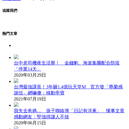
追蹤我們
熱門文章
台中老司機夜生活掰！ 金錢豹、海派集團配合防疫
「停業14天」
2020年03月29日
台灣最強課長！3年砸1.4億玩天堂M 官方發「尊榮感
謝信」網嚇傻：移動帝寶
2021年07月19日
我失去爸媽… 孩子聯絡簿「日記有洋蔥」 懂事文章
感動網友：堅強得讓人不捨
2020年06月15日