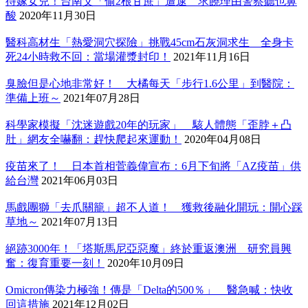
待嫁女兒！台南父「偷2根甘蔗」遭逮 求饒理由警察聽也鼻
酸
2020年11月30日
醫科高材生「熱愛洞穴探險」挑戰45cm石灰洞求生 全身卡
死24小時救不回：當場灌漿封印！
2021年11月16日
臭臉但是心地非常好！ 大橘每天「步行1.6公里」到醫院：
準備上班～
2021年07月28日
科學家模擬「沈迷遊戲20年的玩家」 駭人體態「歪脖＋凸
肚」網友全嚇翻：趕快爬起來運動！
2020年04月08日
疫苗來了！ 日本首相菅義偉宣布：6月下旬將「AZ疫苗」供
給台灣
2021年06月03日
馬戲團獅「去爪關籠」超不人道！ 獲救後融化開玩：開心踩
草地～
2021年07月13日
絕跡3000年！「塔斯馬尼亞惡魔」終於重返澳洲 研究員興
奮：復育重要一刻！
2020年10月09日
Omicron傳染力極強！傳是「Delta的500％」 醫急喊：快收
回這措施
2021年12月02日