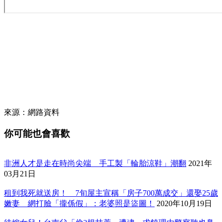
來源：網路資料
你可能也會喜歡
非洲人才是走在時尚尖端 手工製「輪胎涼鞋」潮翻
2021年
03月21日
租到我死就送房！ 7旬屋主宣稱「房子700萬成交」還娶25歲
嫩妻 網打臉「攏係假」：老婆照是盜圖！
2020年10月19日