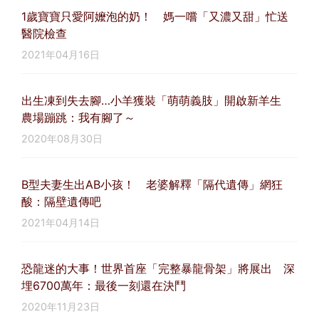
1歲寶寶只愛阿嬤泡的奶！ 媽一嚐「又濃又甜」忙送
醫院檢查
2021年04月16日
出生凍到失去腳…小羊獲裝「萌萌義肢」開啟新羊生
農場蹦跳：我有腳了～
2020年08月30日
B型夫妻生出AB小孩！ 老婆解釋「隔代遺傳」網狂
酸：隔壁遺傳吧
2021年04月14日
恐龍迷的大事！世界首座「完整暴龍骨架」將展出 深
埋6700萬年：最後一刻還在決鬥
2020年11月23日