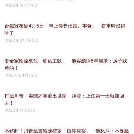
2020年06月11日
台鐵宣布從4月5日「車上停售便當、零食」 搭車時沒得
吃了
2020年04月05日
妻全家輪流來住「霸佔主臥」 他客廳睡6年崩潰：房子我
買的！
2021年04月16日
打臉川普！美國才剛退出世衛 拜登：上任第一天就加回
去！
2020年11月21日
不解封！川普臉書帳號確定「留停觀察」 他怒斥：不要臉