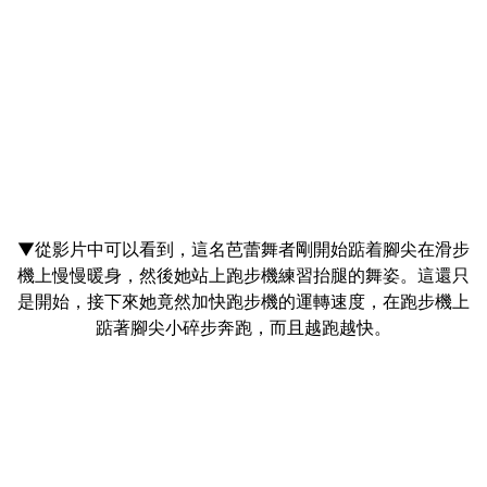
▼從影片中可以看到，這名芭蕾舞者剛開始踮着腳尖在滑步
機上慢慢暖身，然後她站上跑步機練習抬腿的舞姿。這還只
是開始，接下來她竟然加快跑步機的運轉速度，在跑步機上
踮著腳尖小碎步奔跑，而且越跑越快。