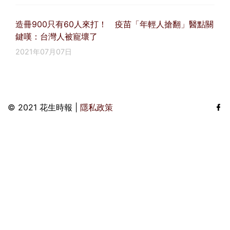
造冊900只有60人來打！ 疫苗「年輕人搶翻」醫點關
鍵嘆：台灣人被寵壞了
2021年07月07日
© 2021 花生時報 |
隱私政策