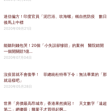
迷信偏方！印度官員「泥巴浴、吹海螺」稱自然防疫 數日
後馬上中標
2020年09月21日
能聽到錢包哭！20個「小失誤卻慘賠」的案例 醫院錯開
一個開關賠1億…
2020年07月04日
沒疫苗就不會復學！ 菲總統杜特蒂下令：無法畢業的「那
就這樣吧」
2020年05月28日
世界「房價最高昂城市」香港果然摘冠！ 天文數字「遠超
第二」網傻眼：幾輩子才買得起啊…