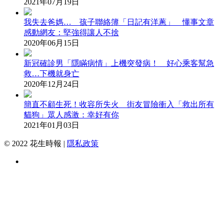
2021年07月19日
我失去爸媽… 孩子聯絡簿「日記有洋蔥」 懂事文章
感動網友：堅強得讓人不捨
2020年06月15日
新冠確診男「隱瞞病情」上機突發病！ 好心乘客幫急
救…下機就身亡
2020年12月24日
簡直不顧生死！收容所失火 街友冒險衝入「救出所有
貓狗」眾人感激：幸好有你
2021年01月03日
© 2022 花生時報 |
隱私政策