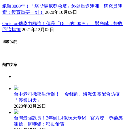
絕跡3000年！「塔斯馬尼亞惡魔」終於重返澳洲 研究員興
奮：復育重要一刻！
2020年10月09日
Omicron傳染力極強！傳是「Delta的500％」 醫急喊：快收
回這措施
2021年12月02日
追蹤我們
熱門文章
台中老司機夜生活掰！ 金錢豹、海派集團配合防疫
「停業14天」
2020年03月29日
台灣最強課長！3年砸1.4億玩天堂M 官方發「尊榮感
謝信」網嚇傻：移動帝寶