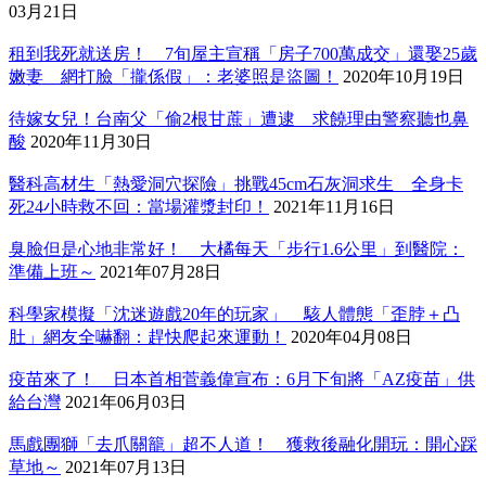
03月21日
租到我死就送房！ 7旬屋主宣稱「房子700萬成交」還娶25歲
嫩妻 網打臉「攏係假」：老婆照是盜圖！
2020年10月19日
待嫁女兒！台南父「偷2根甘蔗」遭逮 求饒理由警察聽也鼻
酸
2020年11月30日
醫科高材生「熱愛洞穴探險」挑戰45cm石灰洞求生 全身卡
死24小時救不回：當場灌漿封印！
2021年11月16日
臭臉但是心地非常好！ 大橘每天「步行1.6公里」到醫院：
準備上班～
2021年07月28日
科學家模擬「沈迷遊戲20年的玩家」 駭人體態「歪脖＋凸
肚」網友全嚇翻：趕快爬起來運動！
2020年04月08日
疫苗來了！ 日本首相菅義偉宣布：6月下旬將「AZ疫苗」供
給台灣
2021年06月03日
馬戲團獅「去爪關籠」超不人道！ 獲救後融化開玩：開心踩
草地～
2021年07月13日