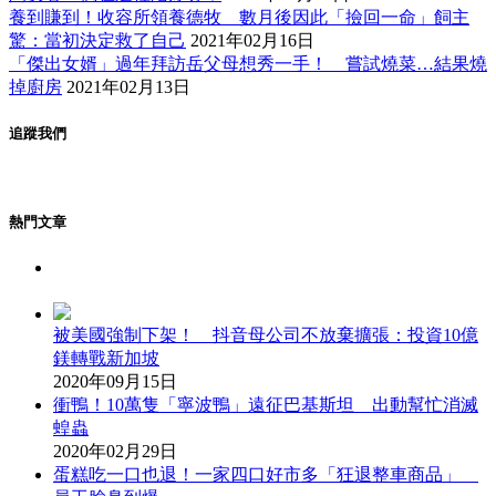
養到賺到！收容所領養德牧 數月後因此「撿回一命」飼主
驚：當初決定救了自己
2021年02月16日
「傑出女婿」過年拜訪岳父母想秀一手！ 嘗試燒菜…結果燒
掉廚房
2021年02月13日
追蹤我們
熱門文章
被美國強制下架！ 抖音母公司不放棄擴張：投資10億
鎂轉戰新加坡
2020年09月15日
衝鴨！10萬隻「寧波鴨」遠征巴基斯坦 出動幫忙消滅
蝗蟲
2020年02月29日
蛋糕吃一口也退！一家四口好市多「狂退整車商品」