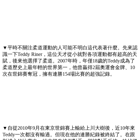
▼平時不關注柔道運動的人可能不明白這代表著什麼。先來認
識一下Teddy Riner，這位天才從小就對各項運動都有超高的天
賦，後來他選擇了柔道。2007年時，年僅18歲的Teddy成為了
柔道歷史上最年輕的世界第一，他曾贏得2屆奧運會金牌、10
次在世錦賽奪冠，擁有連勝154場比賽的超強記錄。
▼自從2010年9月在東京世錦賽上輸給上川大樹後，近10年來
Teddy一次都沒有輸過。但現在他的連勝紀錄被終結了。在跟