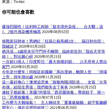
來源：Twitter
你可能也會喜歡
爆強烈陽性！比利時工程師「疑非境外染疫」 台大醫：這
1、2個月感染機率極高
2020年08月02日
挑戰新冠肺炎！男網紅「狂舔公廁馬桶3次」 隔日秒住院：
我確診了
2020年03月26日
媽洗澡…4歲癌末兒守門外不離開 臨終前告別「我在天堂等
妳！」對比圖心碎
2020年05月21日
一次鎖13億人！印度即日「最大規模封鎖」 21天所有人禁出
家門
2020年03月26日
今年是什麼年！阿根廷前國腳「馬拉度納」離開人世 「球場
上帝」得年僅60歲
2020年11月26日
這一幕好揪心！澳洲追思會「致敬殉職消防員」 女孩「分享
布偶」給陌生男孩：我們都失去了爸爸
2020年02月25日
連蚊子都超毒！美國7州發現「西尼羅病毒」帶原蚊子 咬一
口「恐導致癱瘓」
2021年07月12日
工作壓力大難喘氣！ 主人轉頭見「重量級貓貓」鎮守客廳瞬
間安心：偶在這裡陪妳呀♡
2021年06月29日