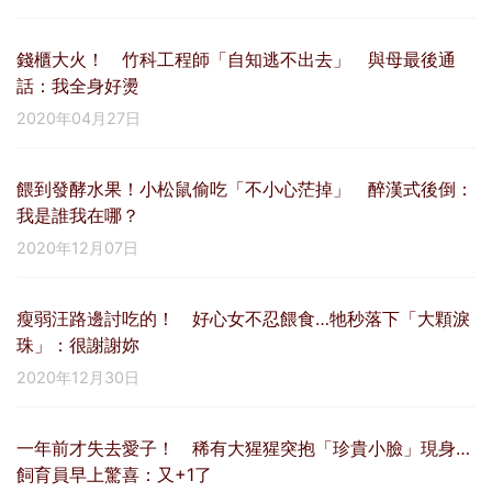
錢櫃大火！ 竹科工程師「自知逃不出去」 與母最後通
話：我全身好燙
2020年04月27日
餵到發酵水果！小松鼠偷吃「不小心茫掉」 醉漢式後倒：
我是誰我在哪？
2020年12月07日
瘦弱汪路邊討吃的！ 好心女不忍餵食…牠秒落下「大顆淚
珠」：很謝謝妳
2020年12月30日
一年前才失去愛子！ 稀有大猩猩突抱「珍貴小臉」現身…
飼育員早上驚喜：又+1了