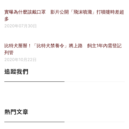
實曝為什麼該戴口罩 影片公開「飛沫噴濺」打噴嚏時差超
多
2020年07月30日
比特犬掰掰！「比特犬禁養令」將上路 飼主1年內需登記
列管
2020年10月22日
追蹤我們
熱門文章