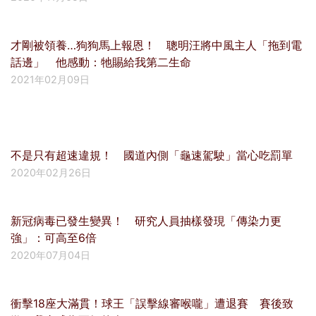
才剛被領養…狗狗馬上報恩！ 聰明汪將中風主人「拖到電
話邊」 他感動：牠賜給我第二生命
2021年02月09日
不是只有超速違規！ 國道內側「龜速駕駛」當心吃罰單
2020年02月26日
新冠病毒已發生變異！ 研究人員抽樣發現「傳染力更
強」：可高至6倍
2020年07月04日
衝擊18座大滿貫！球王「誤擊線審喉嚨」遭退賽 賽後致