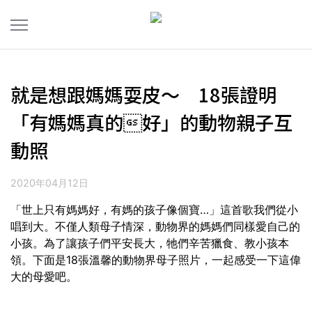
就是想跟媽媽耍皮～ 18張證明
「有媽媽真的好」的動物親子互
動照
2020年04月12日
「世上只有媽媽好，有媽的孩子像個寶…」這首歌我們從小
唱到大。不僅人類母子情深，動物界的媽媽們同樣愛自己的
小孩。為了讓孩子們平安長大，牠們辛苦獵食、教小孩本
領。下面是18張溫馨的動物界母子照片，一起感受一下這偉
大的母愛吧。