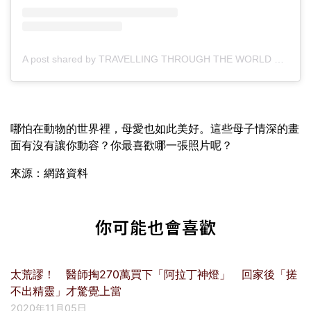
A post shared by TRAVELLING THROUGH THE WORLD © (@travellingthroughtheworld)
哪怕在動物的世界裡，母愛也如此美好。這些母子情深的畫
面有沒有讓你動容？你最喜歡哪一張照片呢？
來源：網路資料
你可能也會喜歡
太荒謬！ 醫師掏270萬買下「阿拉丁神燈」 回家後「搓
不出精靈」才驚覺上當
2020年11月05日