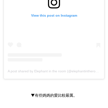
View this post on Instagram
A post shared by Elephant in the room (@elephantintheroomthessaloniki)
▼有些媽媽的愛比較嚴厲。