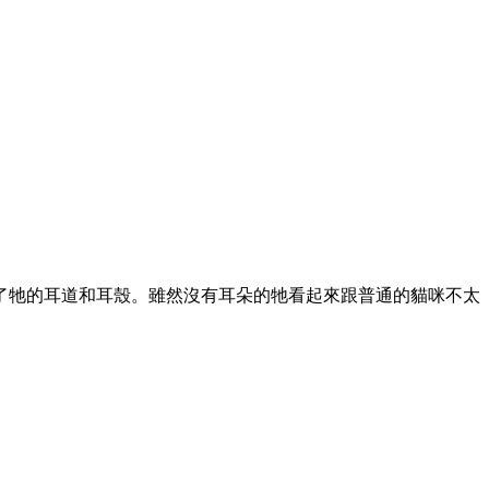
了牠的耳道和耳殼。雖然沒有耳朵的牠看起來跟普通的貓咪不太