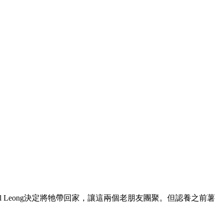
rl Leong決定將牠帶回家，讓這兩個老朋友團聚。但認養之前薯