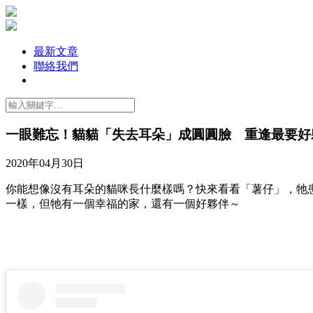
最新文章
聯絡我們
一眼難忘！貓貓「失去耳朵」成圓圓臉 重逢最要好
2020年04月30日
你能想像沒有耳朵的貓咪長什麼樣嗎？快來看看「薯仔」，牠
一樣，但牠有一個幸福的家，還有一個好夥伴～