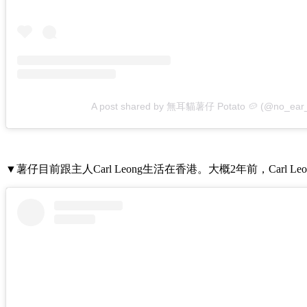
A post shared by 無耳貓薯仔 Potato 🥔 (@no_ear
▼薯仔目前跟主人Carl Leong生活在香港。大概2年前，Carl 