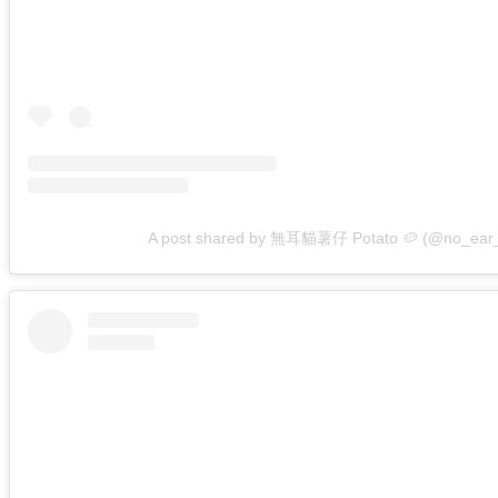
A post shared by 無耳貓薯仔 Potato 🥔 (@no_ear