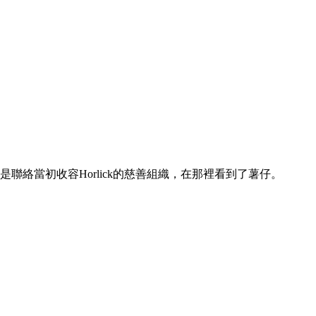
夥伴，於是聯絡當初收容Horlick的慈善組織，在那裡看到了薯仔。