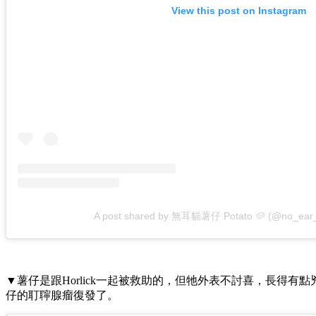
View this post on Instagram
A post shared by 無耳貓薯仔 Potato 🥔 (@no_ear
▼薯仔是跟Horlick一起被救助的，但牠外表不討喜，長得有點兇
仔的耵聹腺瘤復發了。