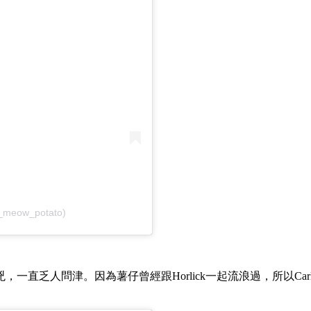
_meow_potato)
，一直乏人問津。因為薯仔曾經跟Horlick一起流浪過，所以Ca