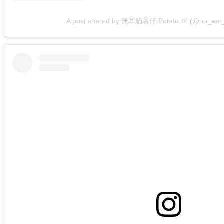
A post shared by 無耳貓薯仔 Potato 🥔 (@no_ear