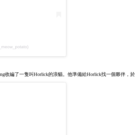
_meow_potato)
Leong收編了一隻叫Horlick的浪貓。他準備給Horlick找一個