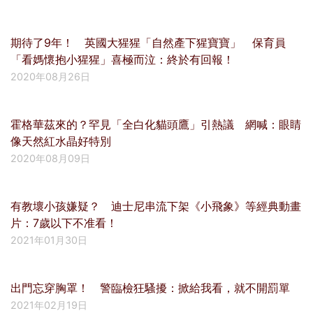
期待了9年！ 英國大猩猩「自然產下猩寶寶」 保育員
「看媽懷抱小猩猩」喜極而泣：終於有回報！
2020年08月26日
霍格華茲來的？罕見「全白化貓頭鷹」引熱議 網喊：眼睛
像天然紅水晶好特別
2020年08月09日
有教壞小孩嫌疑？ 迪士尼串流下架《小飛象》等經典動畫
片：7歲以下不准看！
2021年01月30日
出門忘穿胸罩！ 警臨檢狂騷擾：掀給我看，就不開罰單
2021年02月19日