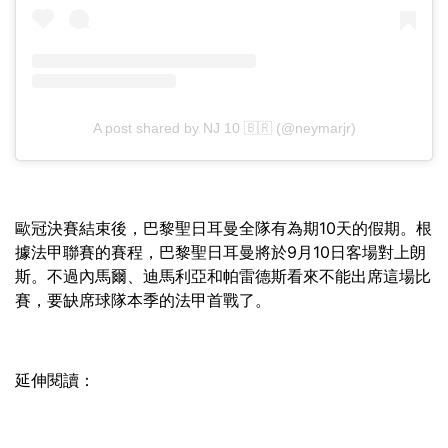
A post shared by NJ 10 🇧🇷 (@neymarjr)
歐冠決賽結束後，巴黎聖日耳曼全隊有為期10天的假期。根
據法甲聯賽的賽程，巴黎聖日耳曼將於9月10日客場對上朗
斯。不過內馬爾、迪馬利亞和帕雷德斯看來不能出席這場比
賽，要缺席球隊本季的法甲首戰了。
延伸閱讀：