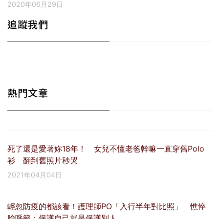
2020年06月29日
追蹤我們
熱門文章
死了還是愛著妳18年！ 女兒不懂老爸幹嘛一直穿舊Polo
衫 翻到舊照片秒哭
2021年04月04日
輕忽防疫的都該看！護理師PO「入行半年對比照」 憔悴
臉呼籲：保護自己就是保護別人