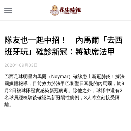
隊友也一起中招！ 內馬爾「去西
班牙玩」確診新冠：將缺席法甲
2020年09月03日
巴西足球明星內馬爾（Neymar）確診患上新冠肺炎！據法
國媒體報導，目前效力於法甲巴黎聖日耳曼的內馬爾，於9
月2日被球隊證實感染新冠病毒。除他之外，球隊中還有2
名球員經檢驗後確認為新冠陽性病例，3人將立刻接受隔
離。