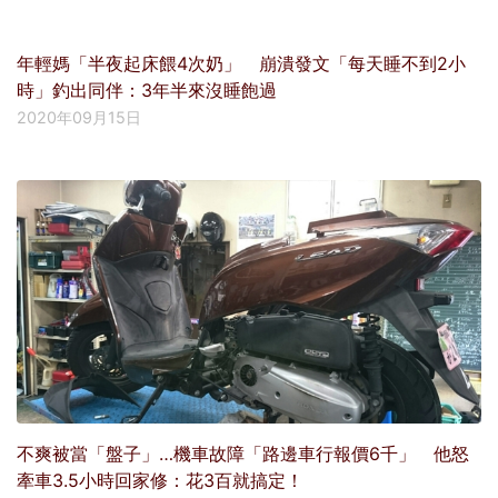
年輕媽「半夜起床餵4次奶」 崩潰發文「每天睡不到2小
時」釣出同伴：3年半來沒睡飽過
2020年09月15日
不爽被當「盤子」…機車故障「路邊車行報價6千」 他怒
牽車3.5小時回家修：花3百就搞定！