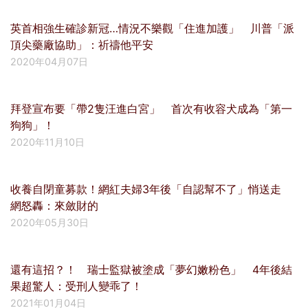
英首相強生確診新冠…情況不樂觀「住進加護」 川普「派
頂尖藥廠協助」：祈禱他平安
2020年04月07日
拜登宣布要「帶2隻汪進白宮」 首次有收容犬成為「第一
狗狗」！
2020年11月10日
收養自閉童募款！網紅夫婦3年後「自認幫不了」悄送走
網怒轟：來斂財的
2020年05月30日
還有這招？！ 瑞士監獄被塗成「夢幻嫩粉色」 4年後結
果超驚人：受刑人變乖了！
2021年01月04日