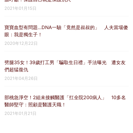
2021年01月15日
寶寶血型有問題…DNA一驗「竟然是叔叔的」 人夫當場傻
眼：我是獨生子！
2020年12月22日
劈腿35女！39歲打工男「騙取生日禮」手法曝光 遭女友
們超猛復仇
2021年04月26日
部桃急淨空！2組未接觸醫護「扛全院200病人」 10多名
醫師堅守：照顧是醫護天職！
2021年01月21日