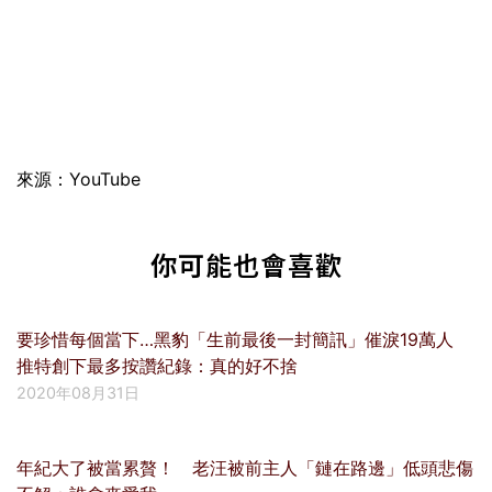
來源：YouTube
你可能也會喜歡
要珍惜每個當下…黑豹「生前最後一封簡訊」催淚19萬人
推特創下最多按讚紀錄：真的好不捨
2020年08月31日
年紀大了被當累贅！ 老汪被前主人「鏈在路邊」低頭悲傷