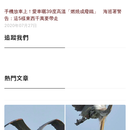
手機放車上！愛車曬39度高溫「燃燒成廢鐵」 海巡署警
告：這5樣東西千萬要帶走
2020年07月27日
追蹤我們
熱門文章