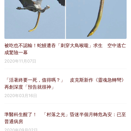
被吃也不認輸！蛇鰻遭吞「刺穿大鳥喉嚨」求生 空中逃亡
成驚險一幕
2020年11月07日
「活著終要一死，值得嗎？」 皮克斯新作《靈魂急轉彎》
再創深度「預告就很神」
2020年03月16日
準醫科生醒了！ 「村落之光」昏迷半個月轉危為安：已至
普通病房
2020年09月02日