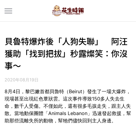
貝魯特爆炸後「人狗失聯」 阿汪
獲助「找到把拔」秒露燦笑：你沒
事～
2020年08月19日
8月4日，黎巴嫩首都貝魯特（Beirut）發生了一場大爆炸，
現場甚至出現紅色蕈狀雲。這次事件導致150多人失去生
命，數千人受傷。不僅如此，還有很多毛孩走失，跟主人失
散。當地動保團體「Animals Lebanon」迅速發起救援，幫
助那些流離失所的動物，幫牠們儘快回到主人身邊。