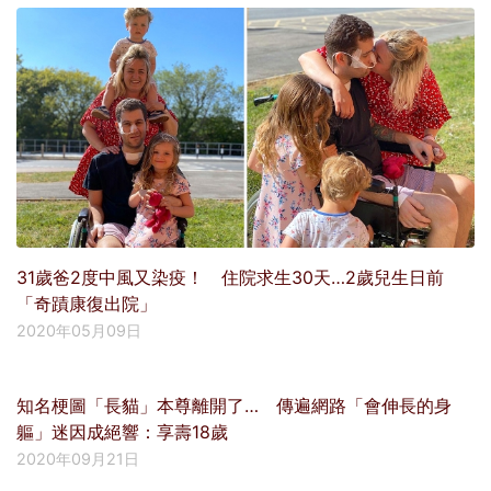
31歲爸2度中風又染疫！ 住院求生30天…2歲兒生日前
「奇蹟康復出院」
2020年05月09日
知名梗圖「長貓」本尊離開了… 傳遍網路「會伸長的身
軀」迷因成絕響：享壽18歲
2020年09月21日