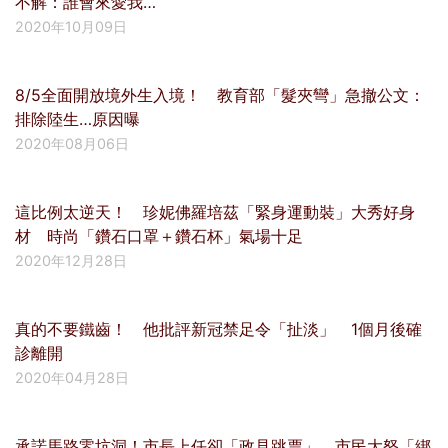
不解：誰會來愛我…
2020年10月09日
8/5全面開放境外生入境！ 教育部「髮夾彎」急撤公文：
排除陸生…原因曝
2020年08月06日
這比例太逆天！ 珍妮佛羅培茲「緊身運動裝」大秀好身
材 時尚「鑽石口罩＋鑽石杯」氣場十足
2020年12月28日
真的不要鐵齒！ 他批評新冠禁足令「扯淡」 1個月後確
診離開
2020年04月28日
承諾馬路零坑洞！市長上任卻「政見跳票」 市民大怒「綁