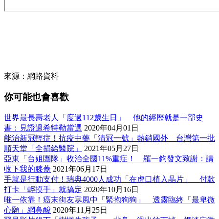
來源：網路資料
你可能也會喜歡
世界最長壽老人「度過112歲生日」 他的經歷就是一部史
書：見證過希特勒當選
2020年04月01日
能治新冠輕症！抗疫中藥「清冠一號」熱銷國外 台灣第一批
順天堂「全捐給醫院」
2021年05月27日
亞東「台姐團隊」收治全國11%重症！ 羅一鈞發文致謝：請
收下我的膝蓋
2021年06月17日
手就是行動支付！瑞典4000人成功「在虎口植入晶片」 付款
打卡「輕摸手」就搞定
2020年10月16日
唯一依靠！癌末街友寒風中「緊抱狗狗」 透露臨終「最卑微
心願」網鼻酸
2020年11月25日