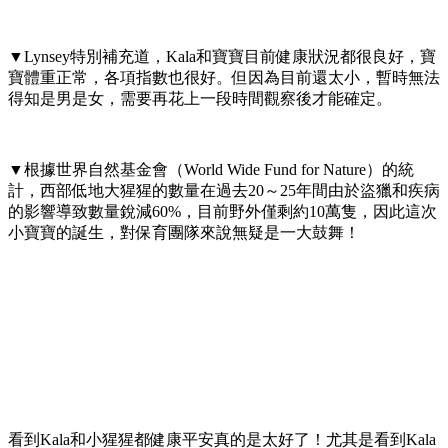
▼Lynsey特別補充道，Kala和寶寶目前健康狀況都很良好，寶
寶體重正常，各項指數也很好。但因為目前還太小，暫時無法
得知是男是女，需要再花上一段時間觀察後才能確定。
▼根據世界自然基金會（World Wide Fund for Nature）的統
計，西部低地大猩猩的數量在過去20～25年間由於盜獵和疾病
的影響導致數量銳減60%，目前野外僅剩約10萬隻，因此這次
小寶寶的誕生，對保育團隊來說無疑是一大鼓舞！
看到Kala和小猩猩都健康平安真的是太好了！尤其是看到Kala