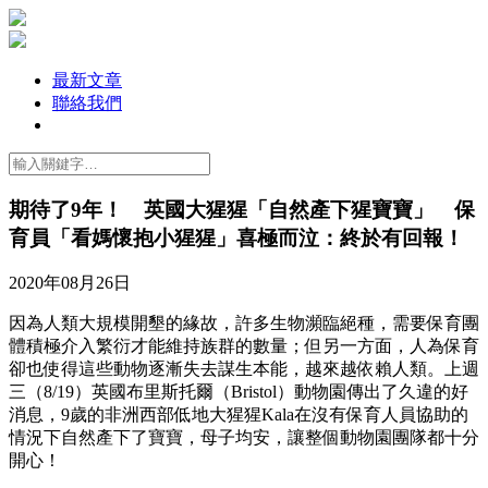
最新文章
聯絡我們
期待了9年！ 英國大猩猩「自然產下猩寶寶」 保
育員「看媽懷抱小猩猩」喜極而泣：終於有回報！
2020年08月26日
因為人類大規模開墾的緣故，許多生物瀕臨絕種，需要保育團
體積極介入繁衍才能維持族群的數量；但另一方面，人為保育
卻也使得這些動物逐漸失去謀生本能，越來越依賴人類。上週
三（8/19）英國布里斯托爾（Bristol）動物園傳出了久違的好
消息，9歲的非洲西部低地大猩猩Kala在沒有保育人員協助的
情況下自然產下了寶寶，母子均安，讓整個動物園團隊都十分
開心！