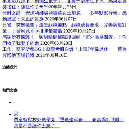
罕見影片錄下「樹懶生孩子」 北鼻一滑出往下掉…媽淡定微
笑接住：抓住你了❤
2020年08月25日
冊封女爵！安潔莉娜裘莉獲英女王加冕 「多年默默行善」感
動皇室：真正的貴族
2020年06月07日
日警「突襲搜查」激進組織據點 組織成員要求「完善防疫對
策」：警察竟乖乖排隊量體溫
2020年10月27日
感謝所有醫護！ 暖男離開醫院後回頭「窗外高舉謝牌」：你
們救了我妻子的命
2020年03月28日
工作、研究所都GG！航警考研自爆「上班7年像退休」 警署
震怒他下場超慘
2021年06月16日
追蹤我們
熱門文章
男童監獄校外教學竟「重逢坐牢爸」 爸當場紅眼眶：
我是不是讓你丟臉了…