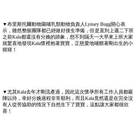
▼布里斯托爾動物園哺乳類動物負責人Lynsey Bugg開心表
示，雖然整個團隊都已經做好接生準備，但是直到上週二下班
之前Kala都還沒有分娩的跡象，想不到隔天一大早來上班大家
就驚喜地發現Kala懷裡抱著寶寶，正慈愛地哺餵著剛出生的小
猩猩！
▼尤其Kala去年才剛流產過，因此這次懷孕所有工作人員都嚴
陣以待，幸好分娩過程非常順利，而且Kala竟然還是在完全沒
有人從旁協助的情況下自然生下了寶寶，這點讓大家都很欣
喜！