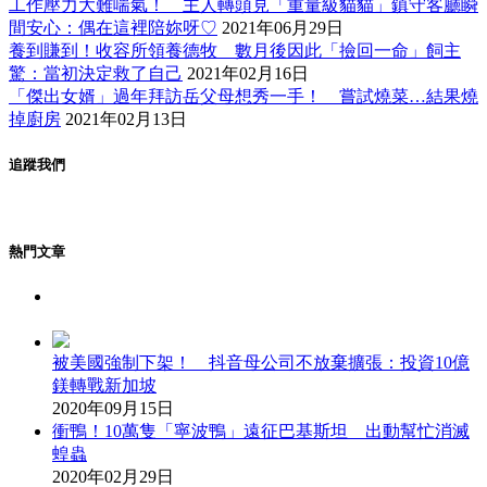
工作壓力大難喘氣！ 主人轉頭見「重量級貓貓」鎮守客廳瞬
間安心：偶在這裡陪妳呀♡
2021年06月29日
養到賺到！收容所領養德牧 數月後因此「撿回一命」飼主
驚：當初決定救了自己
2021年02月16日
「傑出女婿」過年拜訪岳父母想秀一手！ 嘗試燒菜…結果燒
掉廚房
2021年02月13日
追蹤我們
熱門文章
被美國強制下架！ 抖音母公司不放棄擴張：投資10億
鎂轉戰新加坡
2020年09月15日
衝鴨！10萬隻「寧波鴨」遠征巴基斯坦 出動幫忙消滅
蝗蟲
2020年02月29日