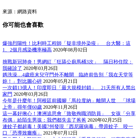
來源：網路資料
你可能也會喜歡
爆強烈陽性！比利時工程師「疑非境外染疫」 台大醫：這
1、2個月感染機率極高
2020年08月02日
挑戰新冠肺炎！男網紅「狂舔公廁馬桶3次」 隔日秒住院：
我確診了
2020年03月26日
媽洗澡…4歲癌末兒守門外不離開 臨終前告別「我在天堂等
妳！」對比圖心碎
2020年05月21日
一次鎖13億人！印度即日「最大規模封鎖」 21天所有人禁出
家門
2020年03月26日
今年是什麼年！阿根廷前國腳「馬拉度納」離開人世 「球場
上帝」得年僅60歲
2020年11月26日
這一幕好揪心！澳洲追思會「致敬殉職消防員」 女孩「分享
布偶」給陌生男孩：我們都失去了爸爸
2020年02月25日
連蚊子都超毒！美國7州發現「西尼羅病毒」帶原蚊子 咬一
口「恐導致癱瘓」
2021年07月12日