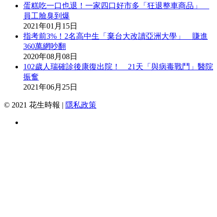
蛋糕吃一口也退！一家四口好市多「狂退整車商品」
員工臉臭到爆
2021年01月15日
指考前3%！2名高中生「棄台大改讀亞洲大學」 賺進
360萬網吵翻
2020年08月08日
102歲人瑞確診後康復出院！ 21天「與病毒戰鬥」醫院
振奮
2021年06月25日
© 2021 花生時報 |
隱私政策