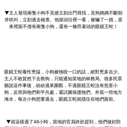
▼主人發現兩隻小狗不見後立刻出門尋找，見狗媽媽不斷朝
井吠叫，立刻過去檢查。他探頭往裡一看，被嚇了一跳，原
來裡面不僅有兩隻小狗，還有一條昂著頭的眼鏡王蛇！
眼鏡王蛇毒性兇猛，小狗被牠咬一口的話，絕對兇多吉少。
主人不敢貿然下去救狗，只能通知當地的林務局。很多民眾
聽說這件事後，紛紛過來圍觀，不過眼鏡王蛇沒有危害小
狗，反而與牠們和平共處，還試圖保護牠們。井底一些地方
淹水，每次小狗想要過去，眼鏡王蛇就擋住在牠們面前。
▼就這樣過了48小時，當地的官員終於趕到，他們做好防