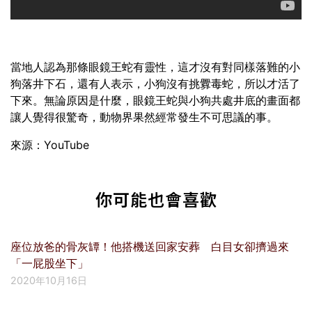
當地人認為那條眼鏡王蛇有靈性，這才沒有對同樣落難的小
狗落井下石，還有人表示，小狗沒有挑釁毒蛇，所以才活了
下來。無論原因是什麼，眼鏡王蛇與小狗共處井底的畫面都
讓人覺得很驚奇，動物界果然經常發生不可思議的事。
來源：YouTube
你可能也會喜歡
座位放爸的骨灰罈！他搭機送回家安葬 白目女卻擠過來
「一屁股坐下」
2020年10月16日