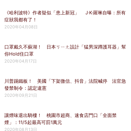
《哈利波特》作者疑似「患上新冠」 J·K·羅琳自曝：所有
症狀我都有了！
2020年04月08日
口罩戴久不蘇湖！ 日本ㄎㄧㄤ設計「猛男深蹲護耳器」幫
你Hold住口罩
2020年04月17日
川普踢鐵板！ 美國「下架微信、抖音」法院喊停 法官急
發禁制令：認定違憲
2020年09月21日
讓煙味退出騎樓！ 桃園市超商、速食店門口「全面禁
煙」：11/5起最高可罰1萬元
2020年08月13日