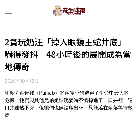
2貪玩奶汪「掉入眼鏡王蛇井底」
嚇得發抖 48小時後的展開成為當
地傳奇
2020年10月18日
印度旁遮普邦（Punjab）的兩隻小狗遭遇了生命中最大的
危機，牠們與其他兄弟姐妹玩耍時不慎掉進了一口井裡。這
口井雖然不深，但牠們也無法爬出來，只能縮在角落等待救
援。