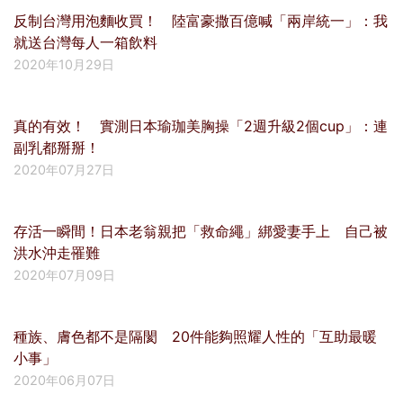
反制台灣用泡麵收買！ 陸富豪撒百億喊「兩岸統一」：我
就送台灣每人一箱飲料
2020年10月29日
真的有效！ 實測日本瑜珈美胸操「2週升級2個cup」：連
副乳都掰掰！
2020年07月27日
存活一瞬間！日本老翁親把「救命繩」綁愛妻手上 自己被
洪水沖走罹難
2020年07月09日
種族、膚色都不是隔閡 20件能夠照耀人性的「互助最暖
小事」
2020年06月07日