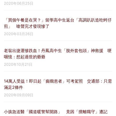
2020年06月25日
「買個午餐是在哭？」留學高中生返台「高調趴趴造吃蚵仔
煎」 嗆聲完才發現慘了
2020年03月26日
老翁出捷運慘跌血！丹鳳高中生「脫外套包頭」神救援 哽
咽憶：想起過世的爺爺
2020年10月21日
14萬人受益！即日起「癲癇患者」可考駕照 交通部：只需
滿足2條件
2020年09月09日
小孩急送醫「國道暖警幫開路」 竟因「擅離職守」遭記