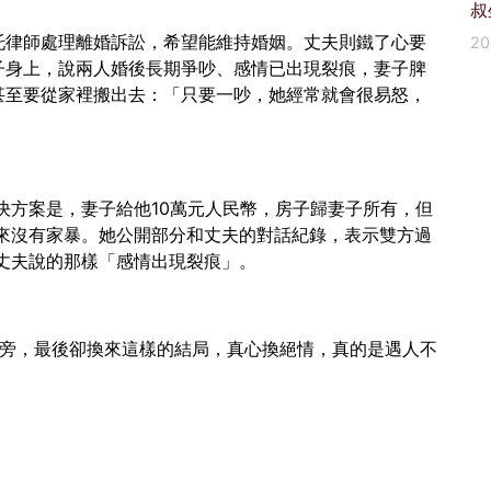
叔
托律師處理離婚訴訟，希望能維持婚姻。丈夫則鐵了心要
2
子身上，說兩人婚後長期爭吵、感情已出現裂痕，妻子脾
甚至要從家裡搬出去：「只要一吵，她經常就會很易怒，
決方案是，妻子給他10萬元人民幣，房子歸妻子所有，但
來沒有家暴。她公開部分和丈夫的對話紀錄，表示雙方過
丈夫說的那樣「感情出現裂痕」。
身旁，最後卻換來這樣的結局，真心換絕情，真的是遇人不