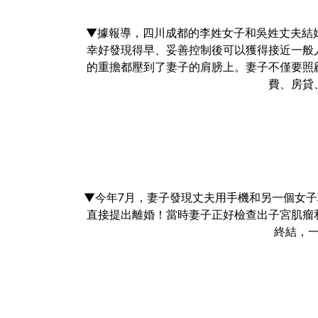
▼據報導，四川成都的李姓女子和吳姓丈夫結婚
幸好發現得早、妥善控制後可以獲得接近一般
的重擔都壓到了妻子的肩膀上。妻子不僅要照
費、房貸
▼今年7月，妻子發現丈夫用手機和另一個女
直接提出離婚！當時妻子正好檢查出子宮肌瘤
終結，