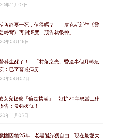
020年11月07日
活著終要一死，值得嗎？」 皮克斯新作《靈
急轉彎》再創深度「預告就很神」
020年03月16日
醫科生醒了！ 「村落之光」昏迷半個月轉危
安：已至普通病房
020年09月02日
1歲女兒被爸「偷走撲滿」 她拚20年怒當上律
提告：最強復仇！
020年11月05日
戲團囚牠25年…老黑熊終獲自由 現在最愛大