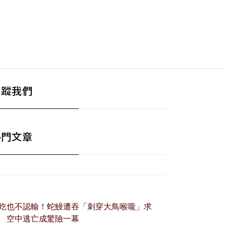
追蹤我們
熱門文章
吃也不認輸！蛇鰻遭吞「刺穿大鳥喉嚨」求
 空中逃亡成驚險一幕