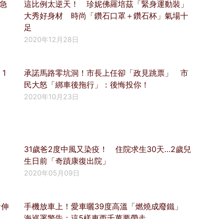
急
這比例太逆天！ 珍妮佛羅培茲「緊身運動裝」
大秀好身材 時尚「鑽石口罩＋鑽石杯」氣場十
足
2020年12月28日
1
承諾馬路零坑洞！市長上任卻「政見跳票」 市
民大怒「綁車後拖行」：後悔投你！
2020年10月23日
31歲爸2度中風又染疫！ 住院求生30天…2歲兒
生日前「奇蹟康復出院」
2020年05月09日
會伸
手機放車上！愛車曬39度高溫「燃燒成廢鐵」
海巡署警告：這5樣東西千萬要帶走