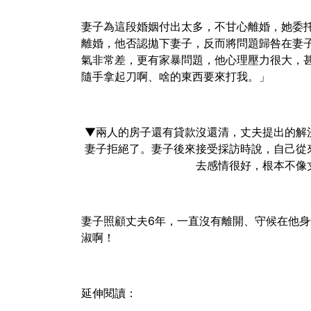
妻子為這段婚姻付出太多，不甘心離婚，她委
離婚，他否認拋下妻子，反而將問題歸咎在妻
氣非常差，更有家暴問題，他心理壓力很大，
隨手拿起刀啊、啥的東西要來打我。」
▼兩人的房子還有貸款沒還清，丈夫提出的解
妻子拒絕了。妻子後來接受採訪時說，自己從
去感情很好，根本不像
妻子照顧丈夫6年，一直沒有離開、守候在他
淑啊！
延伸閱讀：