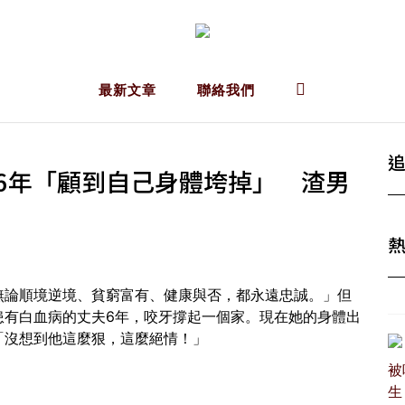
最新文章
聯絡我們
6年「顧到自己身體垮掉」 渣男
無論順境逆境、貧窮富有、健康與否，都永遠忠誠。」但
患有白血病的丈夫6年，咬牙撐起一個家。現在她的身體出
「沒想到他這麼狠，這麼絕情！」
被
生