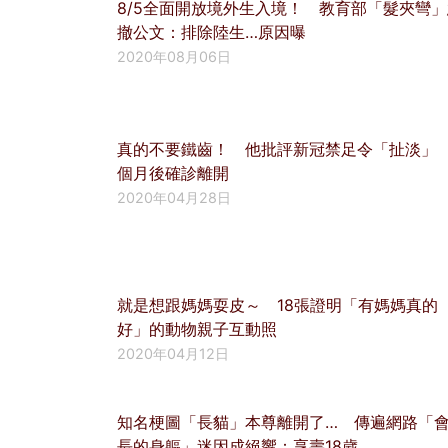
8/5全面開放境外生入境！ 教育部「髮夾彎」
撤公文：排除陸生…原因曝
2020年08月06日
真的不要鐵齒！ 他批評新冠禁足令「扯淡」 
個月後確診離開
2020年04月28日
就是想跟媽媽耍皮～ 18張證明「有媽媽真的
好」的動物親子互動照
2020年04月12日
知名梗圖「長貓」本尊離開了… 傳遍網路「
長的身軀」迷因成絕響：享壽18歲