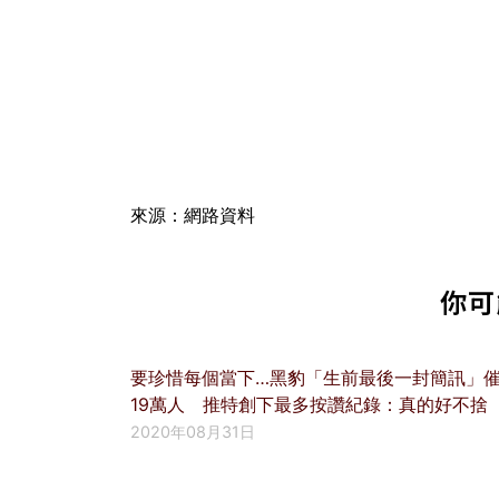
來源：網路資料
你可
要珍惜每個當下…黑豹「生前最後一封簡訊」
19萬人 推特創下最多按讚紀錄：真的好不捨
2020年08月31日