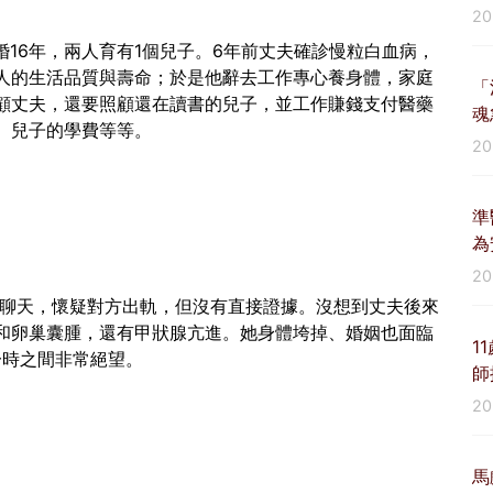
2
16年，兩人育有1個兒子。6年前丈夫確診慢粒白血病，
人的生活品質與壽命；於是他辭去工作專心養身體，家庭
「
顧丈夫，還要照顧還在讀書的兒子，並工作賺錢支付醫藥
魂
、兒子的學費等等。
2
準
為
2
子聊天，懷疑對方出軌，但沒有直接證據。沒想到丈夫後來
和卵巢囊腫，還有甲狀腺亢進。她身體垮掉、婚姻也面臨
1
一時之間非常絕望。
師
2
馬