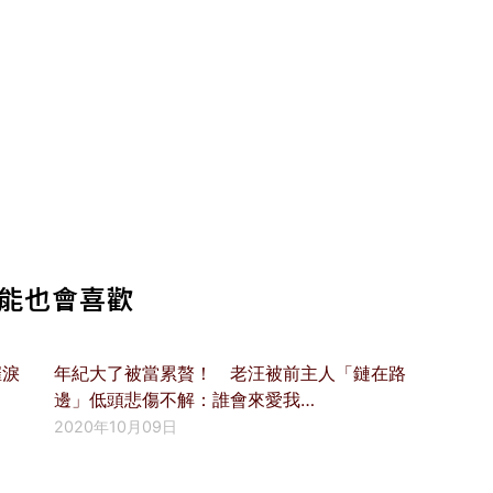
能也會喜歡
催淚
年紀大了被當累贅！ 老汪被前主人「鏈在路
邊」低頭悲傷不解：誰會來愛我…
2020年10月09日