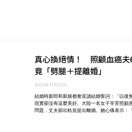
真心換絕情！ 照顧血癌夫
竟「劈腿＋提離婚」
2020年11月03日
結婚時新郎和新娘都會宣讀結婚誓詞：「以後
現實卻沒有這麼美好。大陸一名女子辛苦照顧
問題，丈夫卻出軌並提出離婚。她心痛表示：