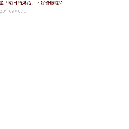
坐「晒日頭淋浴」：好舒服喔♡
020年09月07日