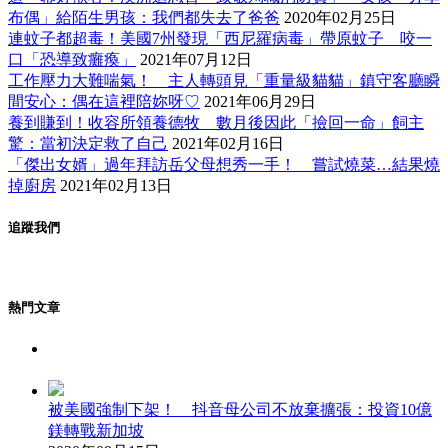
布偶」給陌生男孩：我們都失去了爸爸
2020年02月25日
連蚊子都超毒！美國7州發現「西尼羅病毒」帶原蚊子 咬一
口「恐導致癱瘓」
2021年07月12日
工作壓力大難喘氣！ 主人轉頭見「重量級貓貓」鎮守客廳瞬
間安心：偶在這裡陪妳呀♡
2021年06月29日
養到賺到！收容所領養德牧 數月後因此「撿回一命」飼主
驚：當初決定救了自己
2021年02月16日
「傑出女婿」過年拜訪岳父母想秀一手！ 嘗試燒菜…結果燒
掉廚房
2021年02月13日
追蹤我們
熱門文章
被美國強制下架！ 抖音母公司不放棄擴張：投資10億
鎂轉戰新加坡