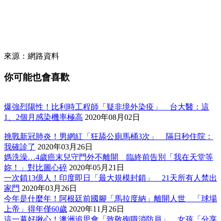
來源：網路資料
你可能也會喜歡
爆強烈陽性！比利時工程師「疑非境外染疫」 台大醫：這
1、2個月感染機率極高
2020年08月02日
挑戰新冠肺炎！男網紅「狂舔公廁馬桶3次」 隔日秒住院：
我確診了
2020年03月26日
媽洗澡…4歲癌末兒守門外不離開 臨終前告別「我在天堂等
妳！」對比圖心碎
2020年05月21日
一次鎖13億人！印度即日「最大規模封鎖」 21天所有人禁出
家門
2020年03月26日
今年是什麼年！阿根廷前國腳「馬拉度納」離開人世 「球場
上帝」得年僅60歲
2020年11月26日
這一幕好揪心！澳洲追思會「致敬殉職消防員」 女孩「分享