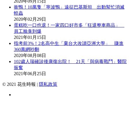
2020年09月15日
衝鴨！10萬隻「寧波鴨」遠征巴基斯坦 出動幫忙消滅
蝗蟲
2020年02月29日
蛋糕吃一口也退！一家四口好市多「狂退整車商品」
員工臉臭到爆
2021年01月15日
指考前3%！2名高中生「棄台大改讀亞洲大學」 賺進
360萬網吵翻
2020年08月08日
102歲人瑞確診後康復出院！ 21天「與病毒戰鬥」醫院
振奮
2021年06月25日
© 2021 花生時報 |
隱私政策