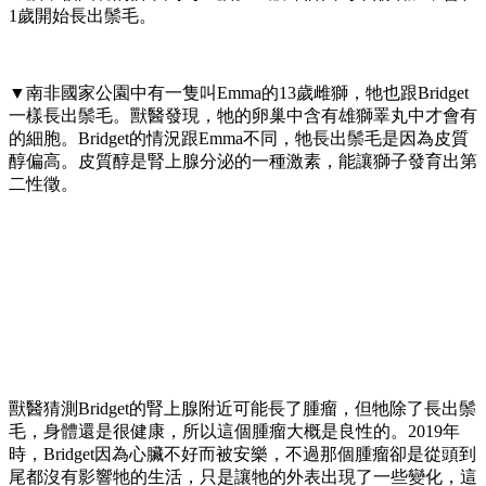
1歲開始長出鬃毛。
▼南非國家公園中有一隻叫Emma的13歲雌獅，牠也跟Bridget
一樣長出鬃毛。獸醫發現，牠的卵巢中含有雄獅睪丸中才會有
的細胞。Bridget的情況跟Emma不同，牠長出鬃毛是因為皮質
醇偏高。皮質醇是腎上腺分泌的一種激素，能讓獅子發育出第
二性徵。
獸醫猜測Bridget的腎上腺附近可能長了腫瘤，但牠除了長出鬃
毛，身體還是很健康，所以這個腫瘤大概是良性的。2019年
時，Bridget因為心臟不好而被安樂，不過那個腫瘤卻是從頭到
尾都沒有影響牠的生活，只是讓牠的外表出現了一些變化，這