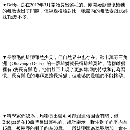
▼Bridget是在2017年3月開始長出鬃毛的。剛開始獸醫懷疑牠
的雌激素出了問題，但經過檢驗對比，牠體內的雌激素跟親姊
妹Tia差不多。
▼長鬃毛的雌獅雖然少見，但自然界中也存在。歐卡萬哥三角
洲（Okavango Delta）的一群雌獅就長得雌雄莫辨。這群雌獅
裡有5隻長有鬃毛，牠們甚至出現了更多雄獅的特徵和行為習
慣。長有鬃毛的雌獅更擅長捕獵，但遺憾的是牠們不能懷孕。
▼科學家們認為，雌獅長出鬃毛可能跟遺傳因素有關，但
Bridget是在18歲時長出鬃毛的。統計顯示，野生獅子的平均為
15歲，被圈養的獅子約為30歲。一般雄獅因為睪酮增加，會在