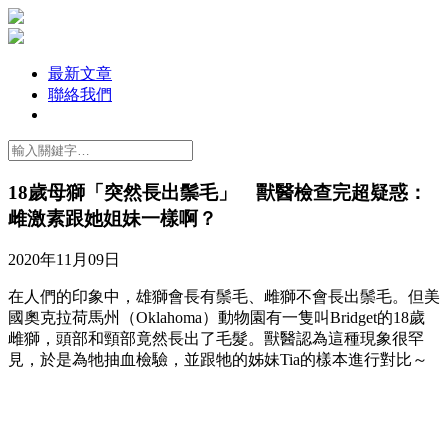
最新文章
聯絡我們
18歲母獅「突然長出鬃毛」 獸醫檢查完超疑惑：
雌激素跟她姐妹一樣啊？
2020年11月09日
在人們的印象中，雄獅會長有鬃毛、雌獅不會長出鬃毛。但美
國奧克拉荷馬州（Oklahoma）動物園有一隻叫Bridget的18歲
雌獅，頭部和頸部竟然長出了毛髮。獸醫認為這種現象很罕
見，於是為牠抽血檢驗，並跟牠的姊妹Tia的樣本進行對比～