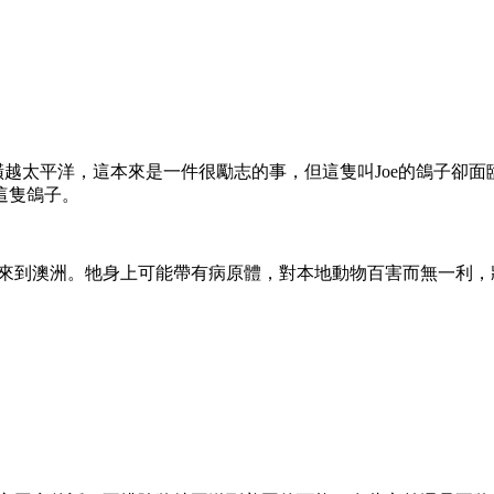
鴿子橫越太平洋，這本來是一件很勵志的事，但這隻叫Joe的鴿子
這隻鴿子。
才來到澳洲。牠身上可能帶有病原體，對本地動物百害而無一利