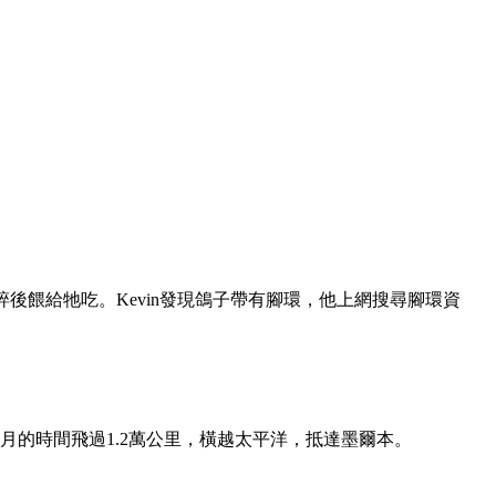
餅乾壓碎後餵給牠吃。Kevin發現鴿子帶有腳環，他上網搜尋腳環資
的時間飛過1.2萬公里，橫越太平洋，抵達墨爾本。