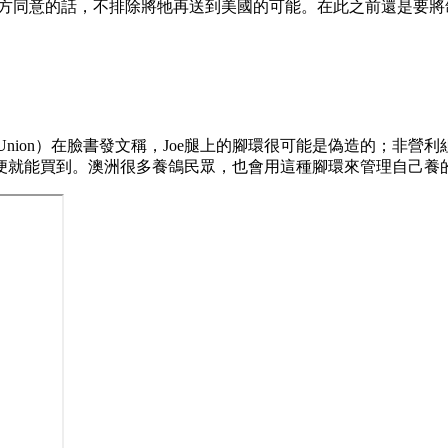
美方同意的話，不排除將牠再送到美國的可能。在此之前還是要
on Union）在臉書發文稱，Joe腿上的腳環很可能是偽造的；非營利組織墨
便就能買到。澳洲很多養鴿民眾，也會用這種腳環來管理自己養