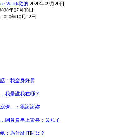
Watch救的
2020年09月20日
2020年07月30日
2020年10月22日
話：我全身好燙
：我是誰我在哪？
淚珠」：很謝謝妳
…飼育員早上驚喜：又+1了
氣：為什麼打阿公？