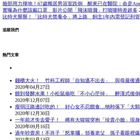
臉部用力撞地！67歲獨居男浴室跌倒 醒來已在醫院：命是Apple 
實曝為什麼該戴口罩 影片公開「飛沫噴濺」打噴嚏時差超多
比特犬掰掰！「比特犬禁養令」將上路 飼主1年內需登記列管
追蹤我們
熱門文章
錢櫃大火！ 竹科工程師「自知逃不出去」 與母最後通
2020年04月27日
餵到發酵水果！小松鼠偷吃「不小心茫掉」 醉漢式後倒
2020年12月07日
瘦弱汪路邊討吃的！ 好心女不忍餵食…牠秒落下「大顆
2020年12月30日
一年前才失去愛子！ 稀有大猩猩突抱「珍貴小臉」現身
2020年09月16日
過年吵賣房！不肖子「怒掌摑」領養老父 孫子看眼裡爆
2021年02月13日