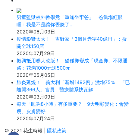
男童監獄校外教學竟「重逢坐牢爸」 爸當場紅眼
眶：我是不是讓你丟臉了…
2020年06月03日
疫情影響太大！ 吉野家「3個月赤字40億円」：擬
關全球150店
2020年07月29日
振興抵用券大改版！ 酷碰券變成「現金券」不限通
路：花滿1000元送500元
2020年05月05日
肺炎延燒！ 義大利「新增1492例」激增75％ 「已
離開366人」官員：醫療體系快瓦解
2020年03月09日
每天「睡夠8小時」有多重要？ 9大明顯變化：會變
瘦、皮膚變好
2020年07月24日
© 2021 花生時報 |
隱私政策