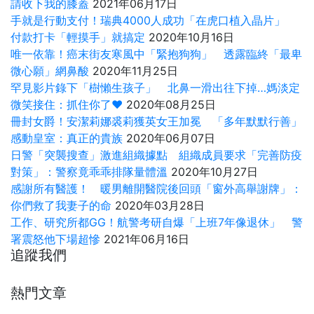
請收下我的膝蓋
2021年06月17日
手就是行動支付！瑞典4000人成功「在虎口植入晶片」
付款打卡「輕摸手」就搞定
2020年10月16日
唯一依靠！癌末街友寒風中「緊抱狗狗」 透露臨終「最卑
微心願」網鼻酸
2020年11月25日
罕見影片錄下「樹懶生孩子」 北鼻一滑出往下掉…媽淡定
微笑接住：抓住你了❤
2020年08月25日
冊封女爵！安潔莉娜裘莉獲英女王加冕 「多年默默行善」
感動皇室：真正的貴族
2020年06月07日
日警「突襲搜查」激進組織據點 組織成員要求「完善防疫
對策」：警察竟乖乖排隊量體溫
2020年10月27日
感謝所有醫護！ 暖男離開醫院後回頭「窗外高舉謝牌」：
你們救了我妻子的命
2020年03月28日
工作、研究所都GG！航警考研自爆「上班7年像退休」 警
署震怒他下場超慘
2021年06月16日
追蹤我們
熱門文章