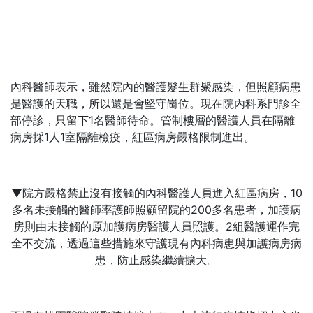
內科醫師表示，雖然院內的醫護髮生群聚感染，但照顧病患
是醫護的天職，所以還是會堅守崗位。現在院內科系門診全
部停診，只留下1名醫師待命。管制樓層的醫護人員在隔離
病房採1人1室隔離檢疫，紅區病房嚴格限制進出。
▼院方嚴格禁止沒有接觸的內科醫護人員進入紅區病房，10
多名未接觸的醫師率護師照顧留院的200多名患者，加護病
房則由未接觸的原加護病房醫護人員照護。2組醫護運作完
全不交流，透過這些措施來守護現有內科病患與加護病房病
患，防止感染繼續擴大。