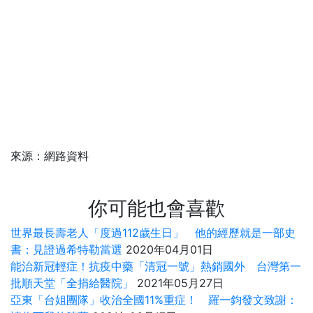
來源：網路資料
你可能也會喜歡
世界最長壽老人「度過112歲生日」 他的經歷就是一部史
書：見證過希特勒當選
2020年04月01日
能治新冠輕症！抗疫中藥「清冠一號」熱銷國外 台灣第一
批順天堂「全捐給醫院」
2021年05月27日
亞東「台姐團隊」收治全國11%重症！ 羅一鈞發文致謝：