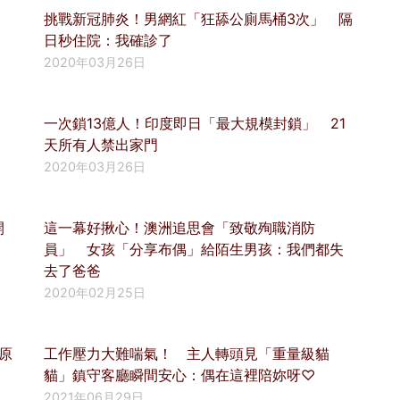
」
挑戰新冠肺炎！男網紅「狂舔公廁馬桶3次」 隔
日秒住院：我確診了
2020年03月26日
一次鎖13億人！印度即日「最大規模封鎖」 21
天所有人禁出家門
2020年03月26日
開
這一幕好揪心！澳洲追思會「致敬殉職消防
員」 女孩「分享布偶」給陌生男孩：我們都失
去了爸爸
2020年02月25日
原
工作壓力大難喘氣！ 主人轉頭見「重量級貓
貓」鎮守客廳瞬間安心：偶在這裡陪妳呀♡
2021年06月29日