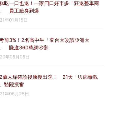
糕吃一口也退！一家四口好市多「狂退整車商
」 員工臉臭到爆
021年01月15日
考前3%！2名高中生「棄台大改讀亞洲大
」 賺進360萬網吵翻
020年08月08日
02歲人瑞確診後康復出院！ 21天「與病毒戰
」醫院振奮
021年06月25日