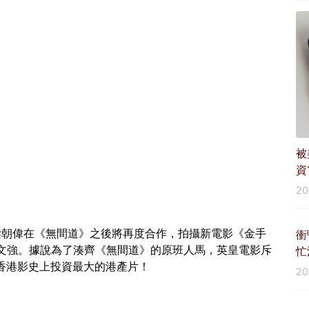
被
資
2
梁朝偉在《無間道》之後將再度合作，拍攝新電影《金手
衝
文強。據說為了湊齊《無間道》的原班人馬，英皇電影斥
忙
是香港影史上投資最大的港產片！
2