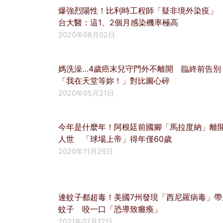
爆強烈陽性！比利時工程師「疑非境外染疫
台大醫：這1、2個月感染機率極高
2020年08月02日
媽洗澡…4歲癌末兒守門外不離開 臨終前告別
「我在天堂等妳！」對比圖心碎
2020年05月21日
今年是什麼年！阿根廷前國腳「馬拉度納」離
人世 「球場上帝」得年僅60歲
2020年11月26日
連蚊子都超毒！美國7州發現「西尼羅病毒」帶
蚊子 咬一口「恐導致癱瘓」
2021年07月12日