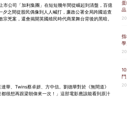
蛋
港上市公司「加利集團」在短短幾年間從崛起到清盤，百億
品
一夕之間從股民偶像到人人喊打，廉政公署全局跨國追查
2
的數宗兇案，還會揭開英國殖民時代商業舞台背後的黑暗。
指
學
2
1
鬥
2
達華、Twins蔡卓妍、方中信。劉德華對於《無間道》
來都很想再跟梁朝偉來一次！」這部電影應該能看到原汁