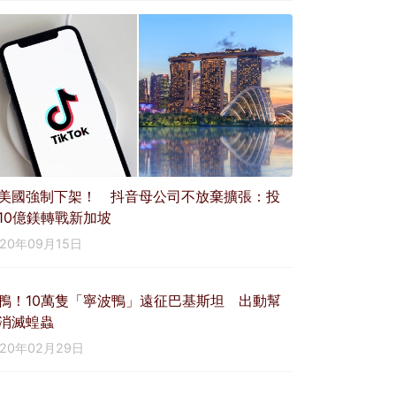
美國強制下架！ 抖音母公司不放棄擴張：投
10億鎂轉戰新加坡
020年09月15日
鴨！10萬隻「寧波鴨」遠征巴基斯坦 出動幫
消滅蝗蟲
020年02月29日