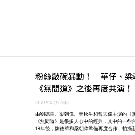
粉絲敲碗暴動！ 華仔、梁
《無間道》之後再度共演！
2021年02月23日
由劉德華、梁朝偉、黃秋生和曾志偉主演的《
《無間道》是很多人心中的經典，其中的一些台詞
18年後，劉德華和梁朝偉準備再度合作，拍攝