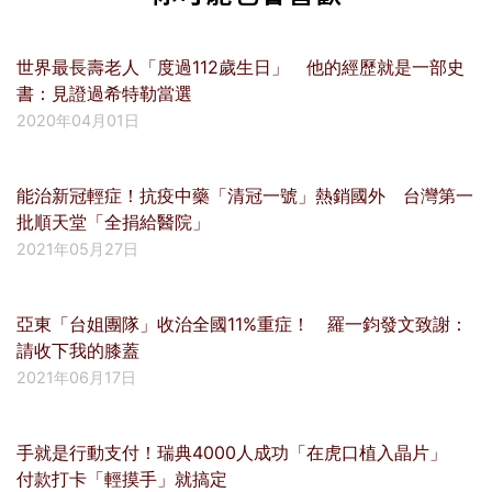
世界最長壽老人「度過112歲生日」 他的經歷就是一部史
書：見證過希特勒當選
2020年04月01日
能治新冠輕症！抗疫中藥「清冠一號」熱銷國外 台灣第一
批順天堂「全捐給醫院」
2021年05月27日
亞東「台姐團隊」收治全國11%重症！ 羅一鈞發文致謝：
請收下我的膝蓋
2021年06月17日
手就是行動支付！瑞典4000人成功「在虎口植入晶片」
付款打卡「輕摸手」就搞定