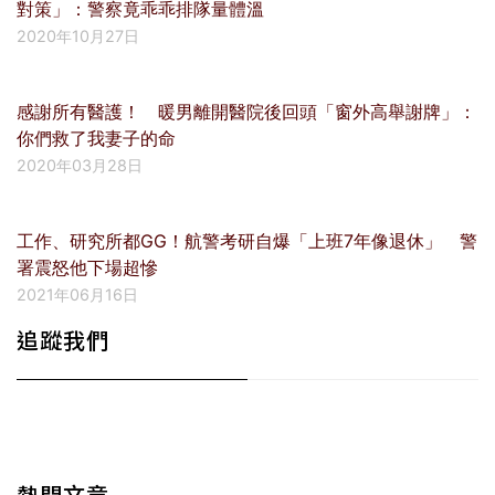
對策」：警察竟乖乖排隊量體溫
2020年10月27日
感謝所有醫護！ 暖男離開醫院後回頭「窗外高舉謝牌」：
你們救了我妻子的命
2020年03月28日
工作、研究所都GG！航警考研自爆「上班7年像退休」 警
署震怒他下場超慘
2021年06月16日
追蹤我們
熱門文章