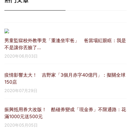
男童監獄校外教學竟「重逢坐牢爸」 爸當場紅眼眶：我是
不是讓你丟臉了…
2020年06月03日
疫情影響太大！ 吉野家「3個月赤字40億円」：擬關全球
150店
2020年07月29日
振興抵用券大改版！ 酷碰券變成「現金券」不限通路：花
滿1000元送500元
2020年05月05日