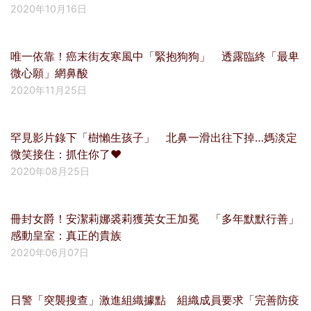
2020年10月16日
唯一依靠！癌末街友寒風中「緊抱狗狗」 透露臨終「最卑
微心願」網鼻酸
2020年11月25日
罕見影片錄下「樹懶生孩子」 北鼻一滑出往下掉…媽淡定
微笑接住：抓住你了❤
2020年08月25日
冊封女爵！安潔莉娜裘莉獲英女王加冕 「多年默默行善」
感動皇室：真正的貴族
2020年06月07日
日警「突襲搜查」激進組織據點 組織成員要求「完善防疫