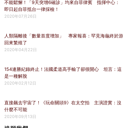
不能鬆懈！「9天突增6確診」均來自菲律賓 指揮中心：
即日起自菲抵台一律採檢！
2020年07月26日
人類隔離後「數量首度增加」 專家報喜：罕見海龜終於游
回來繁殖了
2020年04月22日
154連勝紀錄終止！法國柔道高手輸了卻很開心 坦言：這
是一種解脫
2020年02月12日
直接飆去宇宙了！《玩命關頭9》在太空拍 主演證實：沒
什麼不可能
2020年09月13日