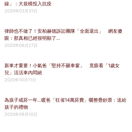
線」：大規模投入抗疫
2020年03月31日
律師也不做了！安柏赫德訴訟團隊「全面退出」 網友傻
眼：那真相已經很明顯了…
2020年06月27日
新車才重要！小氣爸「堅持不砸車窗」 竟眼看「1歲女
兒」活活車內悶絕
2020年10月11日
為孩子戒菸一年…暖爸「狂省14萬菸費」曬整疊鈔票：送給
孩子的禮物
2020年08月10日