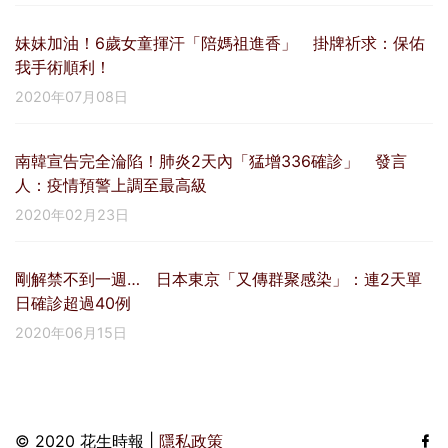
妹妹加油！6歲女童揮汗「陪媽祖進香」 掛牌祈求：保佑
我手術順利！
2020年07月08日
南韓宣告完全淪陷！肺炎2天內「猛增336確診」 發言
人：疫情預警上調至最高級
2020年02月23日
剛解禁不到一週… 日本東京「又傳群聚感染」：連2天單
日確診超過40例
2020年06月15日
© 2020 花生時報 |
隱私政策