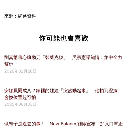
來源：網路資料
你可能也會喜歡
劉真驚傳心臟動刀「裝葉克膜」 吳宗憲曝知情：集中全力
幫她
2020年02月20日
安娜貝爾成真？家裡的娃娃「突然動起來」 他拍到證據：
會換位置超可怕
2020年06月03日
做鞋子是過去的事！ New Balance鞋廠宣布「加入口罩產