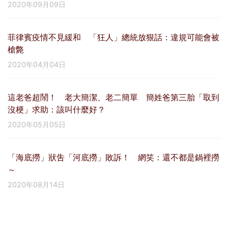
2020年09月09日
菲律賓疫情不見緩和 「狂人」總統放狠話：違規可能會被
槍斃
2020年04月04日
這老爸超鬧！ 老大簡潔、老二簡單 簡姓爸第三胎「取到
沒梗」求助：該叫什麼好？
2020年05月05日
「海底撈」狀吿「河底撈」敗訴！ 網笑：還不都是鍋裡撈
～
2020年08月14日