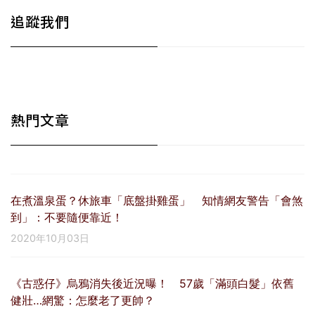
追蹤我們
熱門文章
在煮溫泉蛋？休旅車「底盤掛雞蛋」 知情網友警告「會煞
到」：不要隨便靠近！
2020年10月03日
《古惑仔》烏鴉消失後近況曝！ 57歲「滿頭白髮」依舊
健壯…網驚：怎麼老了更帥？