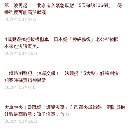
第二波再起！ 北京進入緊急狀態「5天確診106例」：傳
播強度可能高於武漢
2020年06月17日
4歲兒毀掉把拔模型車 日本媽「神級修復」老公都傻眼：
本來也沒這麼美…
2020年08月30日
「鐵路刺警犯」無罪交保！ 法院提「5大點」解釋判決：
犯案時確實精神異常
2020年05月01日
大車包夾！盡職媽「護兒沒事」自己卻夾成鐵餅 消防員抱
娃致最高敬意：孩子沒事，放心
2020年02月26日