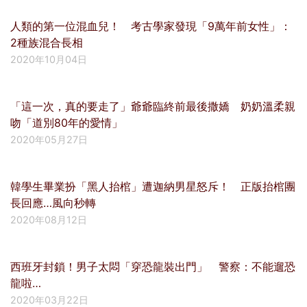
人類的第一位混血兒！ 考古學家發現「9萬年前女性」：
2種族混合長相
2020年10月04日
「這一次，真的要走了」爺爺臨終前最後撒嬌 奶奶溫柔親
吻「道別80年的愛情」
2020年05月27日
韓學生畢業扮「黑人抬棺」遭迦納男星怒斥！ 正版抬棺團
長回應…風向秒轉
2020年08月12日
西班牙封鎖！男子太悶「穿恐龍裝出門」 警察：不能遛恐
龍啦…
2020年03月22日