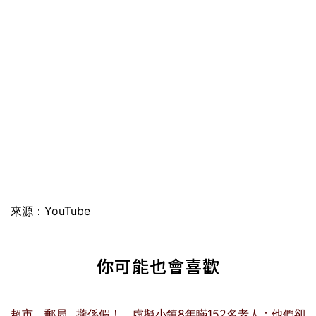
來源：YouTube
你可能也會喜歡
超市、郵局…攏係假！ 虛擬小鎮8年瞞152名老人：他們卻