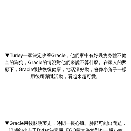
▼Turley一家決定收養Gracie，他們家中有好幾隻身體不健
全的狗狗，Gracie的情況對他們來說不算什麼。在家人的照
顧下，Gracie很快恢復健康，牠活潑好動，會像小兔子一樣
用後腿彈跳活動，看起來超可愛。
▼Gracie用後腿跳著走，時間一長心臟、肺部可能出問題，
12歲的小志工Dylan決定用LEGO積木為牠製作一輛小輪