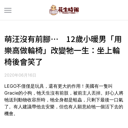
萌汪沒有前腳… 12歲小暖男「用
樂高做輪椅」改變牠一生：坐上輪
椅後會笑了
2020年06月16日
LEGO不僅僅是玩具，還有更大的作用！美國有一隻叫
Gracie的小狗，牠天生沒有前肢，被前主人丟掉。好心人將
牠送到動物收容所時，牠全身都是蛆蟲，只剩下最後一口氣
了。有人建議帶他去安樂，但也有人願意給牠一個活下去的
機會。