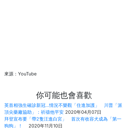
來源：YouTube
你可能也會喜歡
英首相強生確診新冠…情況不樂觀「住進加護」 川普「派
頂尖藥廠協助」：祈禱他平安
2020年04月07日
拜登宣布要「帶2隻汪進白宮」 首次有收容犬成為「第一
狗狗」！
2020年11月10日