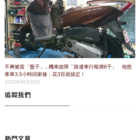
不爽被當「盤子」…機車故障「路邊車行報價6千」 他怒
牽車3.5小時回家修：花3百就搞定！
2020年06月29日
追蹤我們
熱門文章