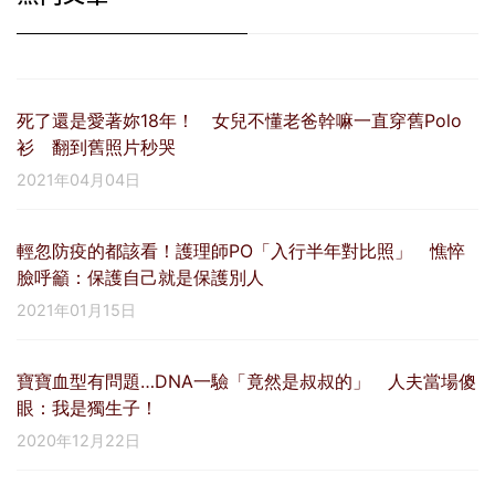
死了還是愛著妳18年！ 女兒不懂老爸幹嘛一直穿舊Polo
衫 翻到舊照片秒哭
2021年04月04日
輕忽防疫的都該看！護理師PO「入行半年對比照」 憔悴
臉呼籲：保護自己就是保護別人
2021年01月15日
寶寶血型有問題…DNA一驗「竟然是叔叔的」 人夫當場傻
眼：我是獨生子！
2020年12月22日