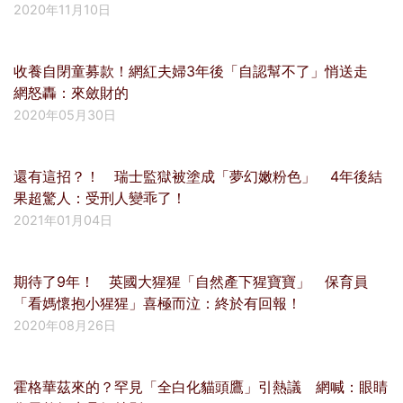
2020年11月10日
收養自閉童募款！網紅夫婦3年後「自認幫不了」悄送走
網怒轟：來斂財的
2020年05月30日
還有這招？！ 瑞士監獄被塗成「夢幻嫩粉色」 4年後結
果超驚人：受刑人變乖了！
2021年01月04日
期待了9年！ 英國大猩猩「自然產下猩寶寶」 保育員
「看媽懷抱小猩猩」喜極而泣：終於有回報！
2020年08月26日
霍格華茲來的？罕見「全白化貓頭鷹」引熱議 網喊：眼睛