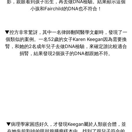
影，親眼看到孩子出生，再去做DNA檢驗。結果顯示這個
小孩和Fairchild的DNA也不符合！
▼控方非常驚訝，其中一名律師翻閱醫學文獻時，發現了一
個類似的案例。一名52歲的女子Karen Keegan因為需要換
腎，和她的2名成年兒子去做DNA檢驗，來確定誰比較適合
捐腎，結果發現2個孩子的DNA都跟她不符。
▼病理學家困惑好久，才發現Keegan屬於人類嵌合體，並
在她先前割掉的甲狀腺腫瘤樣本中，找到了跟兒子符合的