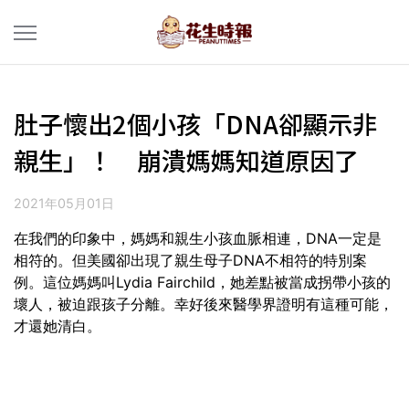
肚子懷出2個小孩「DNA卻顯示非
親生」！ 崩潰媽媽知道原因了
2021年05月01日
在我們的印象中，媽媽和親生小孩血脈相連，DNA一定是
相符的。但美國卻出現了親生母子DNA不相符的特別案
例。這位媽媽叫Lydia Fairchild，她差點被當成拐帶小孩的
壞人，被迫跟孩子分離。幸好後來醫學界證明有這種可能，
才還她清白。