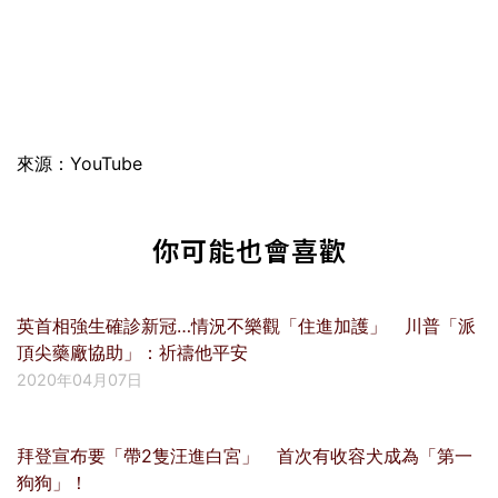
來源：YouTube
你可能也會喜歡
英首相強生確診新冠…情況不樂觀「住進加護」 川普「派
頂尖藥廠協助」：祈禱他平安
2020年04月07日
拜登宣布要「帶2隻汪進白宮」 首次有收容犬成為「第一
狗狗」！