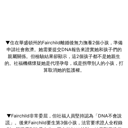
▼住在華盛頓州的Fairchild離婚後無力撫養2個小孩，準備
申請社會救濟。她需要提交DNA報告來證實她和孩子們的
親屬關係。但檢驗結果卻顯示，這2個孩子都不是她親生
的。社福機構懷疑她是代理孕母，或是拐帶別人的小孩，打
算取消她的監護權。
▼Fairchild非常委屈，但社福人員堅持認為「DNA不會說
謊」。後來Fairchild要生第3個小孩，法官要求證人全程錄