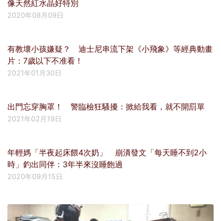
像天然紅水晶好特別
2020年08月09日
有教壞小孩嫌疑？ 迪士尼串流下架《小飛象》等經典動畫
片：7歲以下不准看！
2021年01月30日
出門忘穿胸罩！ 警臨檢狂騷擾：掀給我看，就不開罰單
2021年02月19日
年輕媽「半夜起床餵4次奶」 崩潰發文「每天睡不到2小
時」釣出同伴：3年半來沒睡飽過
2020年09月15日