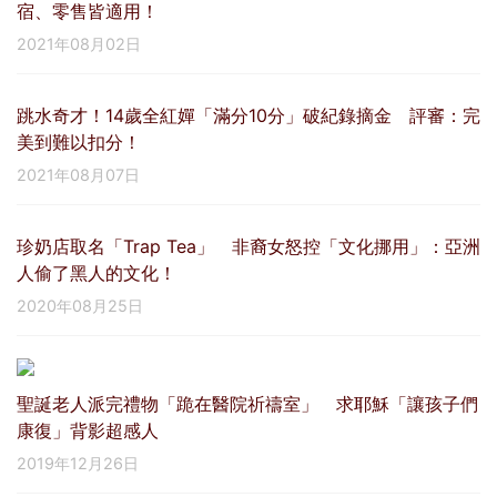
宿、零售皆適用！
2021年08月02日
跳水奇才！14歲全紅嬋「滿分10分」破紀錄摘金 評審：完
美到難以扣分！
2021年08月07日
珍奶店取名「Trap Tea」 非裔女怒控「文化挪用」：亞洲
人偷了黑人的文化！
2020年08月25日
聖誕老人派完禮物「跪在醫院祈禱室」 求耶穌「讓孩子們
康復」背影超感人
2019年12月26日