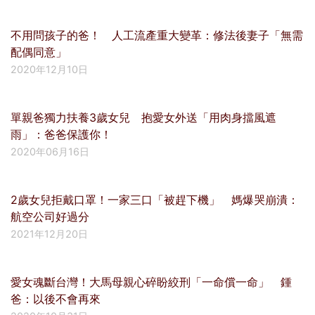
不用問孩子的爸！ 人工流產重大變革：修法後妻子「無需
配偶同意」
2020年12月10日
單親爸獨力扶養3歲女兒 抱愛女外送「用肉身擋風遮
雨」：爸爸保護你！
2020年06月16日
2歲女兒拒戴口罩！一家三口「被趕下機」 媽爆哭崩潰：
航空公司好過分
2021年12月20日
愛女魂斷台灣！大馬母親心碎盼絞刑「一命償一命」 鍾
爸：以後不會再來