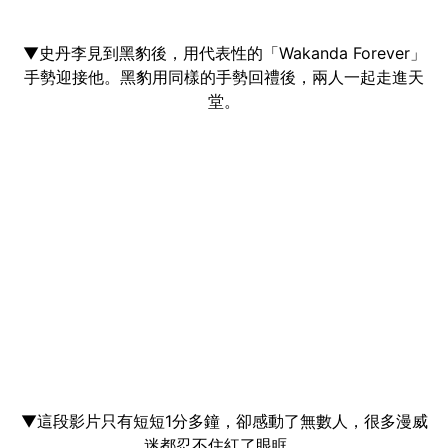
▼史丹李見到黑豹後，用代表性的「Wakanda Forever」
手勢迎接他。黑豹用同樣的手勢回禮後，兩人一起走進天
堂。
▼這段影片只有短短1分多鐘，卻感動了無數人，很多漫威
迷都忍不住紅了眼眶。