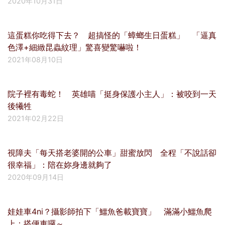
2020年10月31日
這蛋糕你吃得下去？ 超搞怪的「蟑螂生日蛋糕」 「逼真
色澤+細緻昆蟲紋理」驚喜變驚嚇啦！
2021年08月10日
院子裡有毒蛇！ 英雄喵「挺身保護小主人」：被咬到一天
後犧牲
2021年02月22日
視障夫「每天搭老婆開的公車」甜蜜放閃 全程「不說話卻
很幸福」：陪在妳身邊就夠了
2020年09月14日
娃娃車4ni？攝影師拍下「鱷魚爸載寶寶」 滿滿小鱷魚爬
上：搭便車囉～